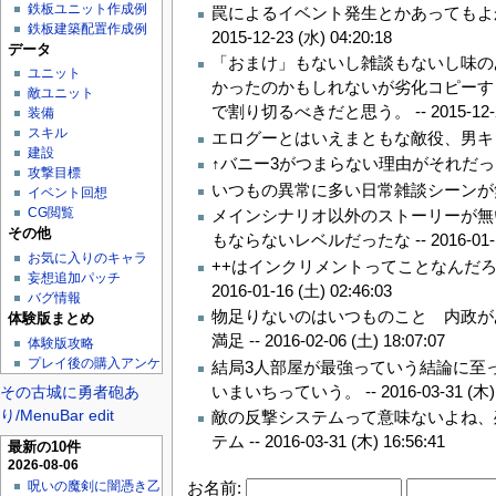
鉄板ユニット作成例
罠によるイベント発生とかあってもよ
鉄板建築配置作成例
2015-12-23 (水) 04:20:18
データ
「おまけ」もないし雑談もないし味の
ユニット
かったのかもしれないが劣化コピーす
敵ユニット
で割り切るべきだと思う。 --
2015-12-
装備
スキル
エログーとはいえまともな敵役、男キャ
建設
↑バニー3がつまらない理由がそれだった
攻撃目標
いつもの異常に多い日常雑談シーンが
イベント回想
CG閲覧
メインシナリオ以外のストーリーが無
その他
もならないレベルだったな --
2016-01-
お気に入りのキャラ
++はインクリメントってことなんだろ
妄想追加パッチ
2016-01-16 (土) 02:46:03
バグ情報
物足りないのはいつものこと 内政が
体験版まとめ
満足 --
2016-02-06 (土) 18:07:07
体験版攻略
プレイ後の購入アンケ
結局3人部屋が最強っていう結論に至
いまいちっていう。 --
2016-03-31 (木)
その古城に勇者砲あ
り/MenuBar edit
敵の反撃システムって意味ないよね、
テム --
2016-03-31 (木) 16:56:41
最新の10件
2026-08-06
お名前:
呪いの魔剣に闇憑き乙