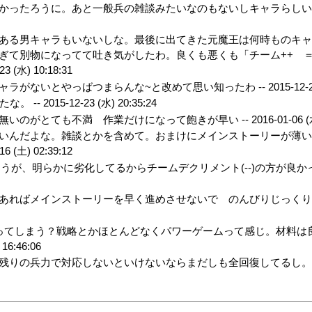
かったろうに。あと一般兵の雑談みたいなのもないしキャラらしい部
ある男キャラもいないしな。最後に出てきた元魔王は何時ものキ
ぎて別物になってて吐き気がしたわ。良くも悪くも「チーム++ 
23 (水) 10:18:31
ラがないとやっばつまらんな~と改めて思い知ったわ --
2015-12-
な。 --
2015-12-23 (水) 20:35:24
無いのがとても不満 作業だけになって飽きが早い --
2016-01-06 (
いんだよな。雑談とかを含めて。おまけにメインストーリーが薄
16 (土) 02:39:12
うが、明らかに劣化してるからチームデクリメント(--)の方が良かっ
あればメインストーリーを早く進めさせないで のんびりじっく
ってしまう？戦略とかほとんどなくパワーゲームって感じ。材料は
 16:46:06
残りの兵力で対応しないといけないならまだしも全回復してるし