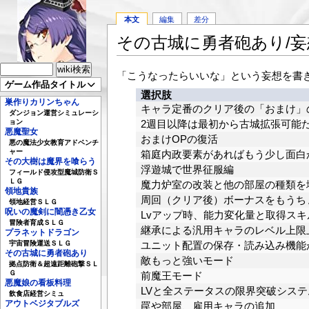
本文
編集
差分
その古城に勇者砲あり/
「こうなったらいいな」という妄想を書
ゲーム作品タイトル
選択肢
巣作りカリンちゃん
キャラ定番のクリア後の「おまけ」
ダンジョン運営シミュレーシ
ョン
2週目以降は最初から古城拡張可能
悪魔聖女
おまけOPの復活
悪の魔法少女教育アドベンチ
ャー
箱庭内政要素があればもう少し面白
その大樹は魔界を喰らう
浮遊城で世界征服編
フィールド侵攻型魔城防衛Ｓ
ＬＧ
魔力炉室の改装と他の部屋の種類を
領地貴族
周回（クリア後）ボーナスをもうち
領地経営ＳＬＧ
呪いの魔剣に闇憑き乙女
Lvアップ時、能力変化量と取得ス
冒険者育成ＳＬＧ
継承による汎用キャラのレベル上限
プラネットドラゴン
宇宙冒険運送ＳＬＧ
ユニット配置の保存・読み込み機能が
その古城に勇者砲あり
敵もっと強いモード
拠点防衛＆超遠距離砲撃ＳＬ
Ｇ
前魔王モード
悪魔娘の看板料理
LVと全ステータスの限界突破システ
飲食店経営シミュ
アウトベジタブルズ
罠や部屋、雇用キャラの追加