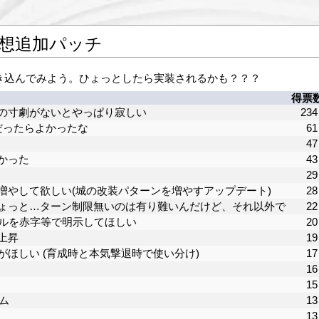
妄想追加パッチ
き込んでみよう。ひょっとしたら実装されるかも？？？
得票
の寸劇がないとやっぱり寂しい
234
だったらよかったな
61
47
かった
43
29
増やして欲しい(城の改装パターンを増やすアップデート)
28
ょっと…ターン制限無いのは有り難いんだけど、それ以外で
22
キルを赤字等で明示してほしい
20
上昇
19
ほしい (育成時と本気撃退時で使い分け)
17
16
15
ム
13
13