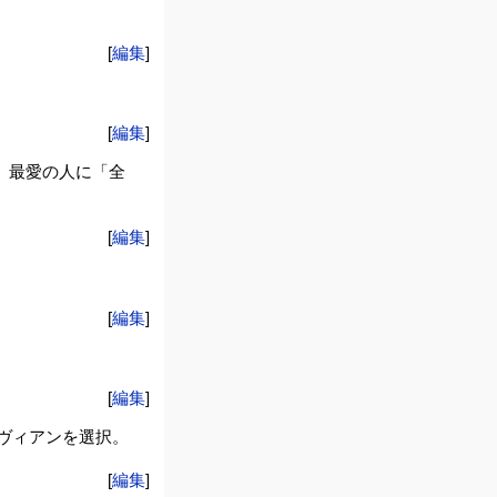
[
編集
]
[
編集
]
、最愛の人に「全
[
編集
]
[
編集
]
[
編集
]
ヴィアンを選択。
[
編集
]