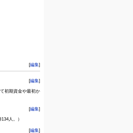
[
編集
]
[
編集
]
れて初期資金や最初か
[
編集
]
134人。）
[
編集
]