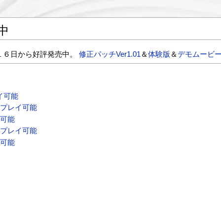
中
１６日から好評発売中。
修正パッチVer1.01
＆
体験版
＆
デモムービ
イ可能
年プレイ可能
イ可能
年プレイ可能
イ可能