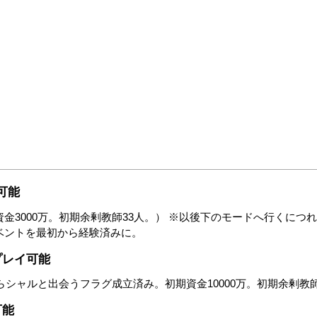
可能
金3000万。初期余剰教師33人。） ※以後下のモードへ行くにつ
ベントを最初から経験済みに。
プレイ可能
シャルと出会うフラグ成立済み。初期資金10000万。初期余剰教師
可能