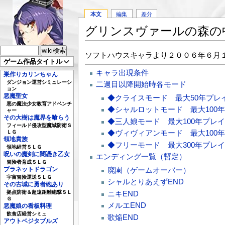
本文
編集
差分
グリンスヴァールの森の
ソフトハウスキャラより２００６年６月
ゲーム作品タイトル
キャラ出現条件
巣作りカリンちゃん
ダンジョン運営シミュレーシ
二週目以降開始時各モード
ョン
悪魔聖女
◆クライスモード 最大50年プレ
悪の魔法少女教育アドベンチ
◆シャルロットモード 最大100
ャー
その大樹は魔界を喰らう
◆三人娘モード 最大100年プレ
フィールド侵攻型魔城防衛Ｓ
◆ヴィヴィアンモード 最大100
ＬＧ
領地貴族
◆フリーモード 最大300年プレ
領地経営ＳＬＧ
呪いの魔剣に闇憑き乙女
エンディング一覧（暫定）
冒険者育成ＳＬＧ
廃園（ゲームオーバー）
プラネットドラゴン
宇宙冒険運送ＳＬＧ
シャルとりあえずEND
その古城に勇者砲あり
ニキEND
拠点防衛＆超遠距離砲撃ＳＬ
Ｇ
メルエEND
悪魔娘の看板料理
飲食店経営シミュ
歌焔END
アウトベジタブルズ