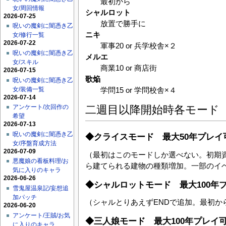
最初から
女/周回情報
シャルロット
2026-07-25
放置で勝手に
呪いの魔剣に闇憑き乙
ニキ
女/修行一覧
2026-07-22
軍事20 or 兵学校舎×２
呪いの魔剣に闇憑き乙
メルエ
女/スキル
商業10 or 商店街
2026-07-15
歌焔
呪いの魔剣に闇憑き乙
女/装備一覧
学問15 or 学問校舎×４
2026-07-14
アンケート/次回作の
二週目以降開始時各モード
希望
2026-07-13
呪いの魔剣に闇憑き乙
◆クライスモード 最大50年プレイ
女/序盤育成方法
2026-07-09
（最初はこのモードしか選べない。初期資
悪魔娘の看板料理/お
ら建てられる建物の種類増加。一部のイ
気に入りのキャラ
2026-06-26
◆シャルロットモード 最大100年
雪鬼屋温泉記/妄想追
加パッチ
（シャルとりあえずENDで追加。最初から
2026-06-20
アンケート/王賊/お気
◆三人娘モード 最大100年プレイ
に入りのキャラ