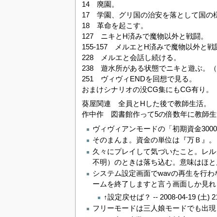
14 廃園。
17 学園、グリ国の治安を落として国の
18 革命を起こす。
127 ニキとH済みで魔物以外と戦闘。
155-157 メルエとH済みで魔物以外と戦
228 メルエと会話し続ける。
238 遊水所がある状態でニキと遊ぶ。
251 ヴィヴィENDを回想で見る。
おまけシナリオの没CG集にもCG有り。
葵屋関連 全員とHした後で教師生活。
作中作 図書館作って5の倍数年に教師
ヴィヴィアンモードの「初期資金3000
そのまんま。資金の単位は『万Ｂ』。 
久々にプレイして気づいたこと。レル
不明）のときは落ち込む。意味はほとん
システム設定画面でwavの再生を行
ームを終了しますと言う画面しか見れま
↑設定戻せば？ --
2008-04-19 (土) 2
フリーモードは三人娘モードでも出現し