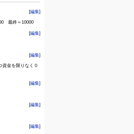
[
編集
]
 最終＝10000
[
編集
]
[
編集
]
つ資金を限りなく０
[
編集
]
[
編集
]
[
編集
]