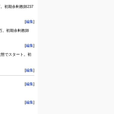
。初期余剰教師237
[
編集
]
0万。初期余剰教師
[
編集
]
状態でスタート。初
[
編集
]
[
編集
]
[
編集
]