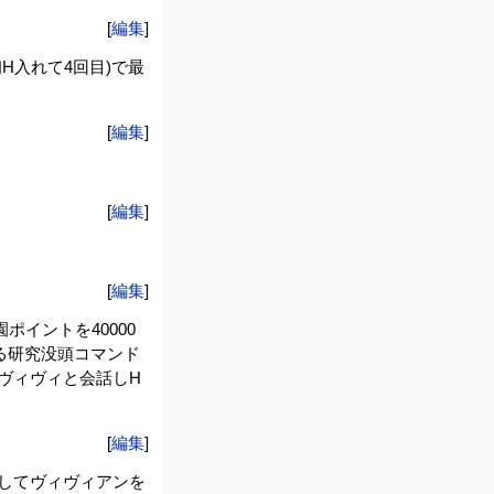
[
編集
]
H入れて4回目)で最
[
編集
]
[
編集
]
[
編集
]
イントを40000
る研究没頭コマンド
ヴィヴィと会話しH
[
編集
]
了してヴィヴィアンを