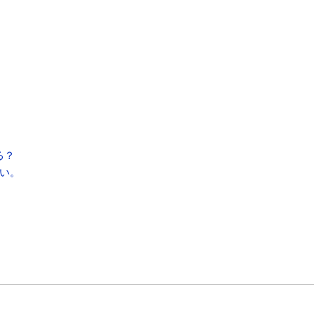
。
る？
い。