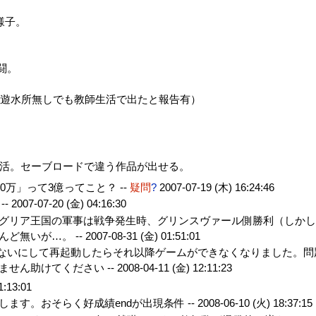
様子。
闘。
（遊水所無しでも教師生活で出たと報告有）
生活。セーブロードで違う作品が出せる。
0万」って3億ってこと？ --
疑問
?
2007-07-19 (木) 16:24:46
--
2007-07-20 (金) 04:16:30
グリア王国の軍事は戦争発生時、グリンスヴァール側勝利（しか
ど無いが…。 --
2007-08-31 (金) 01:51:01
わないにして再起動したらそれ以降ゲームができなくなりました。問
せん助けてください --
2008-04-11 (金) 12:11:23
1:13:01
ます。おそらく好成績endが出現条件 --
2008-06-10 (火) 18:37:15