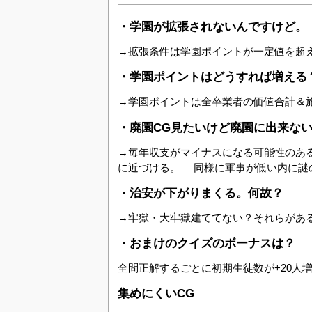
・学園が拡張されないんですけど。
→拡張条件は学園ポイントが一定値を超えると
・学園ポイントはどうすれば増える
→学園ポイントは全卒業者の価値合計＆
・廃園CG見たいけど廃園に出来な
→毎年収支がマイナスになる可能性のあ
に近づける。 同様に軍事が低い内に謎
・治安が下がりまくる。何故？
→牢獄・大牢獄建ててない？それらがあ
・おまけのクイズのボーナスは？
全問正解するごとに初期生徒数が+20人増
集めにくいCG