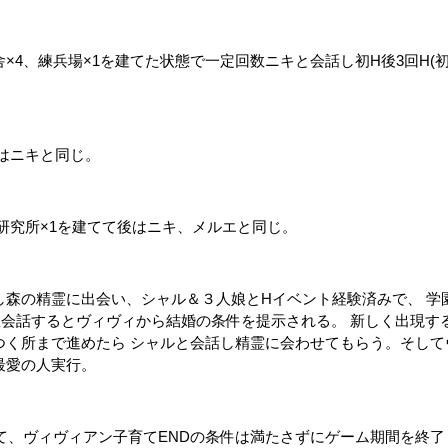
4、練兵場×1を建てた状態で一定回数ニキと会話し初H後3回H(初
後はニキと同じ。
治研究所×1を建てて後はニキ、メルエと同じ。
森の精霊に出会い、シャル＆３人娘とHイベント経験済みで、 学園ポ
数会話するとヴィヴィから結婚の条件を提示される。 新しく出現す
つく所まで進めたら シャルと会話し精霊に会わせてもらう。そして
最愛の人実行。
て、ヴィヴィアン子育てENDの条件は満たさずにゲーム期間を終