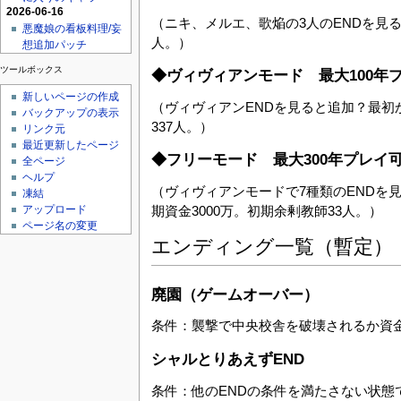
2026-06-16
（ニキ、メルエ、歌焔の3人のENDを見る
悪魔娘の看板料理/妄
人。）
想追加パッチ
ツールボックス
◆ヴィヴィアンモード 最大100年
新しいページの作成
（ヴィヴィアンENDを見ると追加？最初
バックアップの表示
337人。）
リンク元
最近更新したページ
◆フリーモード 最大300年プレイ
全ページ
ヘルプ
（ヴィヴィアンモードで7種類のENDを
凍結
期資金3000万。初期余剰教師33人。）
アップロード
ページ名の変更
エンディング一覧（暫定）
廃園（ゲームオーバー）
条件：襲撃で中央校舎を破壊されるか資金が
シャルとりあえずEND
条件：他のENDの条件を満たさない状態