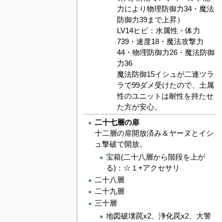
力により物理防御力34・魔法
防御力39まで上昇）
LV14ヒビ：水属性・体力
739・速度18・魔法攻撃力
44・物理防御力26・魔法防御
力36
魔法防御15イシュが二連ツラ
ラで99ダメ受けたので、土属
性のユニットは耐性を持たせ
た方が安心。
二十七層の扉
十二層の扉開放済み＆ヤーヌとイシ
ュ撃破で開放。
宝箱(二十八層から階段を上が
る)：☆１+アクセサリ
二十八層
二十九層
三十層
地図破壊罠x2、浄化罠x2、大警