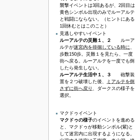
襲撃イベントは3回あるが、2回目は
黄色シンボル出現のみでルーアルテ
と戦闘にならない。（ヒントにある
1回休むとはこのこと）
見逃しやすいイベント
ルーアルテの災難１、２
ルーア
ルテが
迷宮内を徘徊している時に
、
歩数150歩。災難１を見たら、一度
街へ戻る。ルーアルテを一度でも倒
したら発生しない。
ルーアルテ生活中１、３
砲撃装
置を２つ破壊した後、
ミアルテを倒
さずに街へ戻り
、ダークスの様子を
選択。
マクドゥイベント
マクドゥの様子
のイベントを進める
と、マクドゥが移動シンボル(紫)と
して迷宮内に出現するようになる。