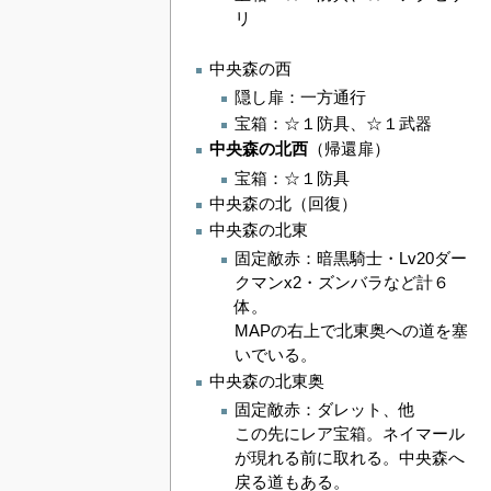
リ
中央森の西
隠し扉：一方通行
宝箱：☆１防具、☆１武器
中央森の北西
（帰還扉）
宝箱：☆１防具
中央森の北（回復）
中央森の北東
固定敵赤：暗黒騎士・Lv20ダー
クマンx2・ズンバラなど計６
体。
MAPの右上で北東奥への道を塞
いでいる。
中央森の北東奥
固定敵赤：ダレット、他
この先にレア宝箱。ネイマール
が現れる前に取れる。中央森へ
戻る道もある。