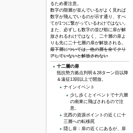
るため要注意。
数字の階層が並んでいるがよく見れば
数字が飛んでいるのが示す通り、すべ
てが1つに繋がっているわけではない。
また、必ずしも数字の並び順に扉が解
放されるわけではなく、二十層の扉よ
りも先に二十七層の扉が解放される。
最下層については、他の層を全てクリ
アしていないと解放されない
十二層の扉
抵抗勢力拠点判明＆28ターン目以降
＆遠征13回以上で開放。
ナインイベント
少し歩くとイベントで十六層
の南東に飛ばされるので注
意。
北西の資源ポイントの近くに十
三層への転移罠
隠し扉：扉の近くにあるが、扉