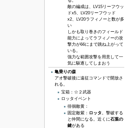
る。
敵の編成は、LV15リーフウッ
ドx5、LV20リーフウッド
x2、LV20ラフィノーと数が多
い
しかも取り巻きのフィールド
能力によってラフィノーの攻
撃力が66にまで跳ね上がって
いる。
強力な範囲攻撃を用意して一
気に駆逐してしまおう
亀乗りの森
アオ撃破後に遠征コマンドで開放さ
れる。
宝箱：☆２武器
ロッタイベント
徘徊敵黄：
固定敵紫：
ロッタ
。撃破する
と仲間になる。近くに
石葉の
鍵
がある