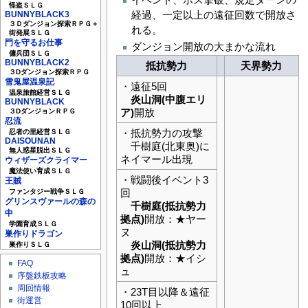
怪盗ＳＬＧ
経過、一定以上の遠征回数で開放さ
BUNNYBLACK3
３Ｄダンジョン探索ＲＰＧ＋
れる。
街発展ＳＬＧ
門を守るお仕事
ダンジョン開放の大まかな流れ
傭兵団ＳＬＧ
BUNNYBLACK2
抵抗勢力
天界勢力
３Dダンジョン探索ＲＰＧ
雪鬼屋温泉記
・遠征5回
温泉旅館経営ＳＬＧ
炎山洞(中腹エリ
BUNNYBLACK
ア)
開放
３DダンジョンＲＰＧ
忍流
・抵抗勢力の攻撃
忍者の里経営ＳＬＧ
DAISOUNAN
千樹庭(北東奥)に
無人惑星脱出ＳＬＧ
ネイマール出現
ウィザーズクライマー
魔法使い育成ＳＬＧ
・戦闘後イベント3
王賊
回
ファンタジー戦争ＳＬＧ
グリンスヴァールの森の
千樹庭(抵抗勢力
中
拠点)
開放：★ヤー
学園育成ＳＬＧ
ヌ
巣作りドラゴン
炎山洞(抵抗勢力
巣作りＳＬＧ
拠点)
開放：★イシ
FAQ
ュ
序盤鉄板攻略
周回情報
・23T目以降＆遠征
街運営
10回以上