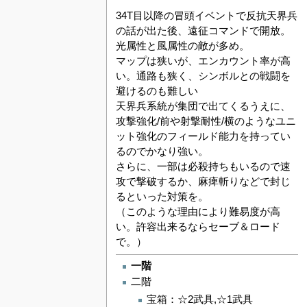
34T目以降の冒頭イベントで反抗天界兵
の話が出た後、遠征コマンドで開放。
光属性と風属性の敵が多め。
マップは狭いが、エンカウント率が高
い。通路も狭く、シンボルとの戦闘を
避けるのも難しい
天界兵系統が集団で出てくるうえに、
攻撃強化/前や射撃耐性/横のようなユニ
ット強化のフィールド能力を持ってい
るのでかなり強い。
さらに、一部は必殺持ちもいるので速
攻で撃破するか、麻痺斬りなどで封じ
るといった対策を。
（このような理由により難易度が高
い。許容出来るならセーブ＆ロード
で。）
一階
二階
宝箱：☆2武具,☆1武具