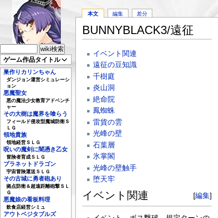
本文
編集
差分
BUNNYBLACK3/遠征
イベント関連
ゲーム作品タイトル
遠征の豆知識
巣作りカリンちゃん
千樹庭
ダンジョン運営シミュレーシ
ョン
炎山洞
悪魔聖女
絶命院
悪の魔法少女教育アドベンチ
ャー
鳳蜘蛛
その大樹は魔界を喰らう
雷貨の雲
フィールド侵攻型魔城防衛Ｓ
ＬＧ
光峰の壁
領地貴族
領地経営ＳＬＧ
石葉層
呪いの魔剣に闇憑き乙女
氷掌閣
冒険者育成ＳＬＧ
プラネットドラゴン
光峰の壁触手
宇宙冒険運送ＳＬＧ
堕天牢
その古城に勇者砲あり
拠点防衛＆超遠距離砲撃ＳＬ
イベント関連
Ｇ
[
編集
]
悪魔娘の看板料理
飲食店経営シミュ
アウトベジタブルズ
イベント、ボス撃破、規定ターンの