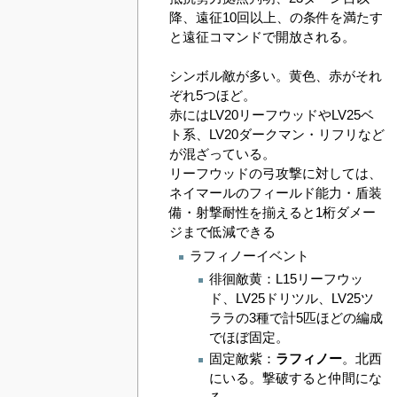
降、遠征10回以上、の条件を満たす
と遠征コマンドで開放される。
シンボル敵が多い。黄色、赤がそれ
ぞれ5つほど。
赤にはLV20リーフウッドやLV25ベ
ト系、LV20ダークマン・リフリなど
が混ざっている。
リーフウッドの弓攻撃に対しては、
ネイマールのフィールド能力・盾装
備・射撃耐性を揃えると1桁ダメー
ジまで低減できる
ラフィノーイベント
徘徊敵黄：L15リーフウッ
ド、LV25ドリツル、LV25ツ
ララの3種で計5匹ほどの編成
でほぼ固定。
固定敵紫：
ラフィノー
。北西
にいる。撃破すると仲間にな