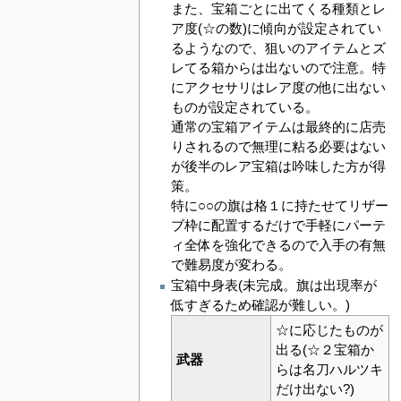
また、宝箱ごとに出てくる種類とレ
ア度(☆の数)に傾向が設定されてい
るようなので、狙いのアイテムとズ
レてる箱からは出ないので注意。特
にアクセサリはレア度の他に出ない
ものが設定されている。
通常の宝箱アイテムは最終的に店売
りされるので無理に粘る必要はない
が後半のレア宝箱は吟味した方が得
策。
特に○○の旗は格１に持たせてリザー
ブ枠に配置するだけで手軽にパーテ
ィ全体を強化できるので入手の有無
で難易度が変わる。
宝箱中身表(未完成。旗は出現率が
低すぎるため確認が難しい。)
☆に応じたものが
出る(☆２宝箱か
武器
らは名刀ハルツキ
だけ出ない?)