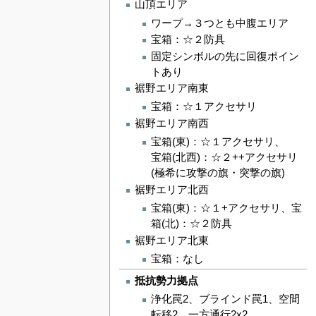
山頂エリア
ワープ→３つとも中腹エリア
宝箱：☆２防具
固定シンボルの先に回復ポイン
トあり
裾野エリア南東
宝箱：☆１アクセサリ
裾野エリア南西
宝箱(東)：☆１アクセサリ、
宝箱(北西)：☆２++アクセサリ
(極希に攻撃の旗・突撃の旗)
裾野エリア北西
宝箱(東)：☆１+アクセサリ、宝
箱(北)：☆２防具
裾野エリア北東
宝箱：なし
抵抗勢力拠点
浄化罠2、ブラインド罠1、空間
転移2、一方通行2x2