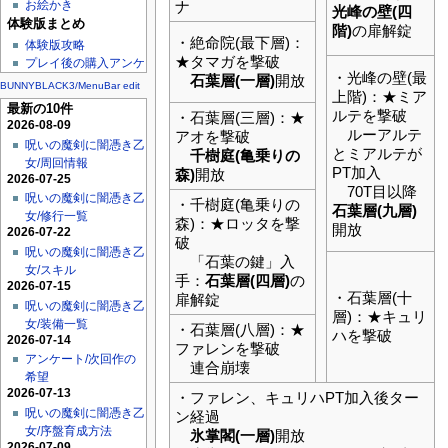
お絵かき
ナ
光峰の壁(四
体験版まとめ
階)
の扉解錠
・絶命院(最下層)：
体験版攻略
★タマガを撃破
プレイ後の購入アンケ
・光峰の壁(最
石葉層(一層)
開放
BUNNYBLACK3/MenuBar edit
上階)：★ミア
最新の10件
ルテを撃破
・石葉層(三層)：★
2026-08-09
ルーアルテ
アオを撃破
呪いの魔剣に闇憑き乙
とミアルテが
千樹庭(亀乗りの
女/周回情報
PT加入
森)
開放
2026-07-25
70T目以降
呪いの魔剣に闇憑き乙
・千樹庭(亀乗りの
石葉層(九層)
女/修行一覧
森)：★ロッタを撃
開放
2026-07-22
破
呪いの魔剣に闇憑き乙
「石葉の鍵」入
女/スキル
手：
石葉層(四層)
の
2026-07-15
・石葉層(十
扉解錠
呪いの魔剣に闇憑き乙
層)：★キュリ
女/装備一覧
・石葉層(八層)：★
ハを撃破
2026-07-14
ファレンを撃破
アンケート/次回作の
連合崩壊
希望
2026-07-13
・ファレン、キュリハPT加入後ター
呪いの魔剣に闇憑き乙
ン経過
女/序盤育成方法
氷掌閣(一層)
開放
2026-07-09