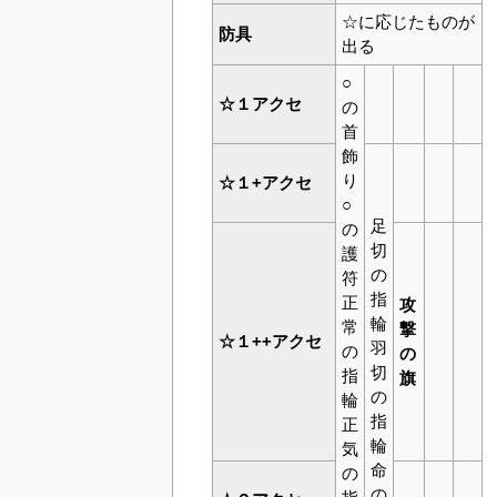
☆に応じたものが
防具
出る
○
☆１アクセ
の
首
飾
り
☆１+アクセ
○
足
の
切
護
の
符
指
正
攻
輪
常
撃
☆１++アクセ
羽
の
の
切
指
旗
の
輪
指
正
輪
気
命
の
の