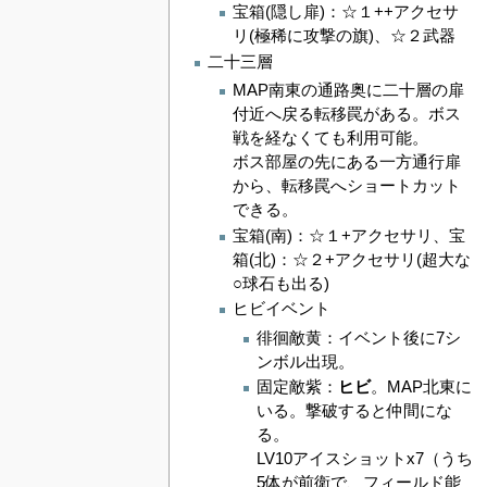
宝箱(隠し扉)：☆１++アクセサ
リ(極稀に攻撃の旗)、☆２武器
二十三層
MAP南東の通路奥に二十層の扉
付近へ戻る転移罠がある。ボス
戦を経なくても利用可能。
ボス部屋の先にある一方通行扉
から、転移罠へショートカット
できる。
宝箱(南)：☆１+アクセサリ、宝
箱(北)：☆２+アクセサリ(超大な
○球石も出る)
ヒビイベント
徘徊敵黄：イベント後に7シ
ンボル出現。
固定敵紫：
ヒビ
。MAP北東に
いる。撃破すると仲間にな
る。
LV10アイスショットx7（うち
5体が前衛で、フィールド能