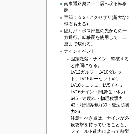
南東通路奥に十二層へ戻る転移
罠。
宝箱：☆２+アクセサリ(超大な○
球石も出る)
隠し扉：ボス部屋の先からの一
方通行。転移罠を使用して十二
層まで戻れる。
ナインイベント
固定敵紫：
ナイン
。撃破する
と仲間になる。
LV12ガルフ・LV10ダレッ
ト、LV15ルーセットx2、
LV10シュシュ、LV5チャミ
LV16ナイン：闇属性・体力
645・速度21・物理攻撃力
43・物理防御力30・魔法防御
力26
注意すべき点は、ナインが必
殺攻撃を持っていることと、
フィールド能力によって前衛