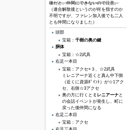
後だと、仲間にできないので注意。
（連合解散後というのが何を指すのか
不明ですが、ファレン加入後でも二人
とも仲間になりました）
頭部
宝箱：
千樹の奥の鍵
胴体
宝箱：☆2武具
右足一本目
宝箱：アクセ×３、☆2武具
ミレニアーナ近くと真ん中下側
（近くに資源ﾎﾟｲﾝﾄ）が☆1アク
セ、右側☆3アクセ
奥の方に行くと
ミレニアーナ
と
の会話イベントが発生し、町に
戻った後仲間になる
右足二本目
宝箱：アクセ
右足三本目