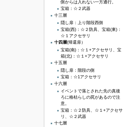
側からは入れない一方通行。
宝箱：☆２武器
十三層
隠し扉：上り階段西側
宝箱(西)：☆２防具、宝箱(東)：
☆１アクセサリ
十四層
(帰還扉）
宝箱(南)：☆１+アクセサリ、宝
箱(北)：☆１+アクセサリ
十五層
隠し扉：階段の側
宝箱：☆1アクセサリ
十六層
イベントで落とされた先の真後
ろに格枯らしの罠があるので注
意。
宝箱：☆２防具、☆１+アクセサ
リ、☆２武器
十七層