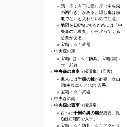
隠し扉：左下に隠し扉（中央森
の西行き）がある。隠し扉は前
進でないと入れないので注意。
地図を100%にするためには「中
央森の北東奥」から戻ってくる
必要がある。
宝箱：☆１武器
中央森の東
宝箱(北)：☆１防具、宝箱(南)：
☆１武器
中央森の東南
（帰還扉）(回復)
進入には
千樹の鍵
が必要。炎山
洞(中腹エリア北)で入手。
宝箱：☆１武器
中央森の南
中央森の西南
（帰還扉）
西へは
千樹の奥の鍵
が必要。鳳
蜘蛛(頭部)で入手。
宝箱：☆１防具、☆１アクセサ