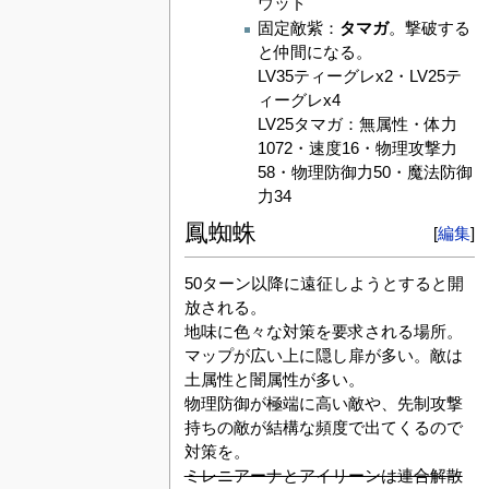
ウッド
固定敵紫：
タマガ
。撃破する
と仲間になる。
LV35ティーグレx2・LV25テ
ィーグレx4
LV25タマガ：無属性・体力
1072・速度16・物理攻撃力
58・物理防御力50・魔法防御
力34
鳳蜘蛛
[
編集
]
50ターン以降に遠征しようとすると開
放される。
地味に色々な対策を要求される場所。
マップが広い上に隠し扉が多い。敵は
土属性と闇属性が多い。
物理防御が極端に高い敵や、先制攻撃
持ちの敵が結構な頻度で出てくるので
対策を。
ミレニアーナとアイリーンは連合解散