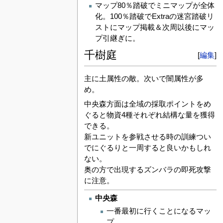
マップ80％踏破でミニマップが全体
化。100％踏破でExtraの迷宮踏破リ
ストにマップ掲載＆次周以後にマッ
プ引継ぎに。
千樹庭
[
編集
]
主に土属性の敵。次いで闇属性が多
め。
中央森方面は全域の採取ポイントをめ
ぐると物資4種それぞれ結構な量を獲得
できる。
新ユニットを参戦させる時の訓練つい
でにぐるりと一周すると良いかもしれ
ない。
奥の方で出現するズンバラの即死攻撃
に注意。
中央森
一番最初に行くことになるマッ
プ