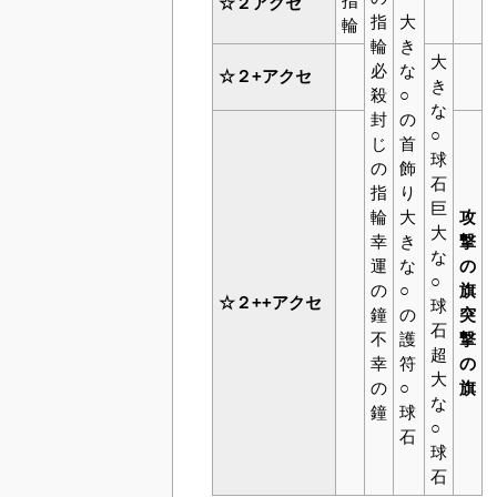
指
☆２アクセ
指
大
輪
輪
き
大
必
な
☆２+アクセ
き
殺
○
な
封
の
○
じ
首
球
の
飾
石
指
り
巨
輪
大
攻
大
幸
き
撃
な
運
な
の
○
の
○
旗
☆２++アクセ
球
鐘
の
突
石
不
護
撃
超
幸
符
の
大
の
○
旗
な
鐘
球
○
石
球
石