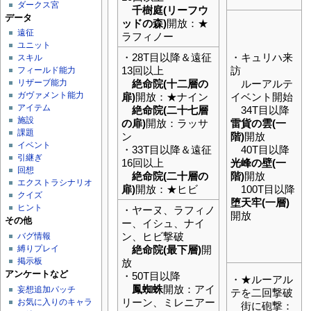
ダークス宮
千樹庭(リーフウ
データ
ッドの森)
開放：★
遠征
ラフィノー
ユニット
・28T目以降＆遠征
・キュリハ来
スキル
13回以上
訪
フィールド能力
絶命院(十二層の
ルーアルテ
リザーブ能力
ガヴァメント能力
扉)
開放：★ナイン
イベント開始
アイテム
絶命院(二十七層
34T目以降
施設
の扉)
開放：ラッサ
雷貨の雲(一
課題
ン
階)
開放
イベント
・33T目以降＆遠征
40T目以降
引継ぎ
16回以上
光峰の壁(一
回想
絶命院(二十層の
階)
開放
エクストラシナリオ
扉)
開放：★ヒビ
100T目以降
クイズ
堕天牢(一層)
ヒント
・ヤーヌ、ラフィノ
開放
その他
ー、イシュ、ナイ
ン、ヒビ撃破
バグ情報
縛りプレイ
絶命院(最下層)
開
掲示板
放
アンケートなど
・50T目以降
・★ルーアル
鳳蜘蛛
開放：アイ
妄想追加パッチ
テを二回撃破
リーン、ミレニアー
お気に入りのキャラ
街に砲撃：