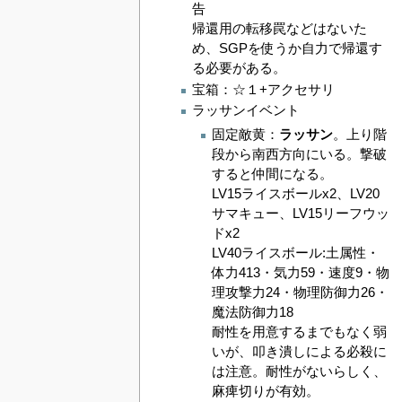
告
帰還用の転移罠などはないた
め、SGPを使うか自力で帰還す
る必要がある。
宝箱：☆１+アクセサリ
ラッサンイベント
固定敵黄：
ラッサン
。上り階
段から南西方向にいる。撃破
すると仲間になる。
LV15ライスボールx2、LV20
サマキュー、LV15リーフウッ
ドx2
LV40ライスボール:土属性・
体力413・気力59・速度9・物
理攻撃力24・物理防御力26・
魔法防御力18
耐性を用意するまでもなく弱
いが、叩き潰しによる必殺に
は注意。耐性がないらしく、
麻痺切りが有効。