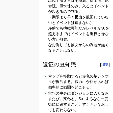
出現する迷宮は千樹庭、炎山洞、絶
命院、鳳蜘蛛のみ。入るとイベント
が起きるので判る。
（期限より早く
提出
を数回していな
いとイベントは進まない）
序盤でも挑戦可能だがレベルが30を
超えるまではイベントを進行させな
い方が無難。
なお倒しても彼女からの課題が無く
なることはない。
遠征の豆知識
[
編集
]
マップを移動すると赤色の敵シンボ
ルが復活する。戦力に余裕があれば
効率的に戦闘を起こせる。
宝箱の中身はダンジョンに入りなお
すたびに変わる。S&Lするなら一度
街に帰還すること。すぐ開けなおし
ても変わらない。