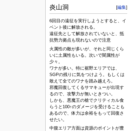
炎山洞
[
編集
]
6回目の遠征を実行しようとすると、イ
ベント後に解放される。
遠征先として解放されていないと、抵
抗勢力拠点も現れないので注意
火属性の敵が多いが、それと同じくら
いに土属性もいる。次いで闇属性が
少々。
ワナが多い。特に裾野エリアでは、
SGPの残りに気をつけよう。もしくは
敢えて全てのワナを踏み越えろ。
邪魔回復してくるサマキューが出現す
るので、攻撃力が無いときつい。
しかも、悪魔王の槍でクリティカル食
らうと100↑のダメージを受けることも
あるので、体力は余裕をもって回復さ
せたい。
中腹エリア方面は資源のポイントが豊