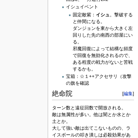
イシュイベント
固定敵紫：
イシュ
。撃破する
と仲間になる。
ダンジョンを東から大きく左
回りした先の南西の部屋にい
る。
邪魔回復によって結構な頻度
で回復を無効化されるので、
ある程度の戦力がないと苦戦
するかも。
宝箱：☆１++アクセサリ（攻撃
の旗を確認
絶命院
[
編集
]
ターン数と遠征回数で開放される。
敵は無属性が多い。他は闇とか水とか
土とか。
大して強い敵は出てこないものの、ラ
イスボールの叩き潰しは必殺効果があ