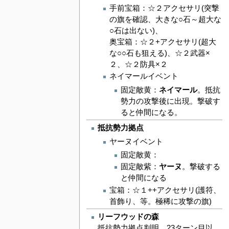
手前宝箱：☆２アクセサリ(突撃
の旗を確認、大きな○石～超大な
○石は出ない)、
奥宝箱：☆２+アクセサリ(超大
な○○石も狙える)、☆２武器×
２、☆２防具×２
ネイマールイベント
固定敵黄：
ネイマール
。抵抗
勢力の攻撃後に出現。撃破す
ると仲間になる。
抵抗勢力拠点
ヤーヌイベント
固定敵黄：
固定敵紫：
ヤーヌ
。撃破する
と仲間になる
宝箱：☆１++アクセサリ(護符、
首飾り、等。極稀に攻撃の旗)
リーフウッドの森
抵抗勢力拠点判明、23ターン目以