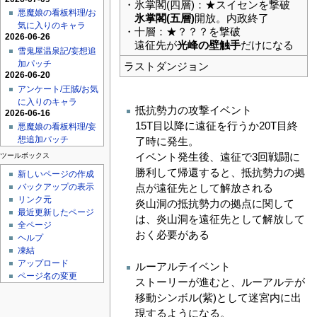
・氷掌閣(四層)：★スイセンを撃破
悪魔娘の看板料理/お
氷掌閣(五層)
開放。内政終了
気に入りのキャラ
・十層：★？？？を撃破
2026-06-26
遠征先が
光峰の壁触手
だけになる
雪鬼屋温泉記/妄想追
加パッチ
ラストダンジョン
2026-06-20
アンケート/王賊/お気
に入りのキャラ
抵抗勢力の攻撃イベント
2026-06-16
15T目以降に遠征を行うか20T目終
悪魔娘の看板料理/妄
想追加パッチ
了時に発生。
イベント発生後、遠征で3回戦闘に
ツールボックス
勝利して帰還すると、抵抗勢力の拠
新しいページの作成
点が遠征先として解放される
バックアップの表示
リンク元
炎山洞の抵抗勢力の拠点に関して
最近更新したページ
は、炎山洞を遠征先として解放して
全ページ
おく必要がある
ヘルプ
凍結
アップロード
ルーアルテイベント
ページ名の変更
ストーリーが進むと、ルーアルテが
移動シンボル(紫)として迷宮内に出
現するようになる。