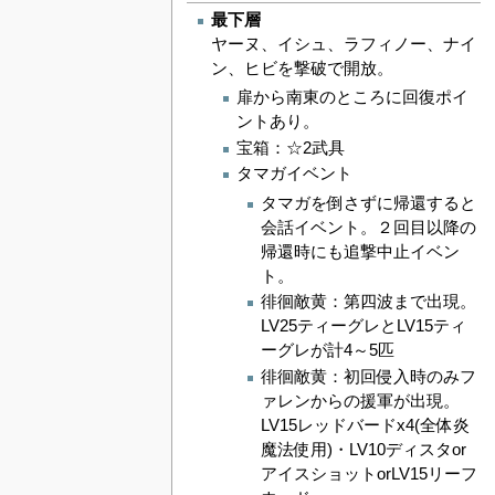
最下層
ヤーヌ、イシュ、ラフィノー、ナイ
ン、ヒビを撃破で開放。
扉から南東のところに回復ポイ
ントあり。
宝箱：☆2武具
タマガイベント
タマガを倒さずに帰還すると
会話イベント。２回目以降の
帰還時にも追撃中止イベン
ト。
徘徊敵黄：第四波まで出現。
LV25ティーグレとLV15ティ
ーグレが計4～5匹
徘徊敵黄：初回侵入時のみフ
ァレンからの援軍が出現。
LV15レッドバードx4(全体炎
魔法使用)・LV10ディスタor
アイスショットorLV15リーフ