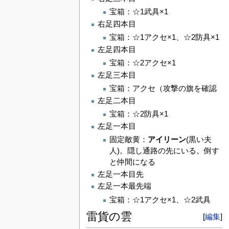
宝箱：☆1武具×1
右足四本目
宝箱：☆1アクセ×1、☆2防具×1
左足四本目
宝箱：☆2アクセ×1
左足三本目
宝箱：アクセ（攻撃の旗を確認
左足二本目
宝箱：☆2防具×1
左足一本目
固定敵黄：
アイリーン
(黒い夫
人)。隠し通路の先にいる。倒す
と仲間になる
左足一本目先
左足一本最先端
宝箱：☆1アクセ×1、☆2武具
雷貨の雲
[
編集
]