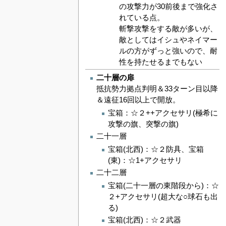
の攻撃力が30前後まで強化さ
れている点。
斬撃攻撃をする敵が多いが、
敵としてはイシュやネイマー
ルの方がずっと強いので、耐
性を持たせるまでもない
二十層の扉
抵抗勢力拠点判明＆33ターン目以降
＆遠征16回以上で開放。
宝箱：☆２++アクセサリ(極希に
攻撃の旗、突撃の旗)
二十一層
宝箱(北西)：☆２防具、宝箱
(東)：☆1+アクセサリ
二十二層
宝箱(二十一層の東階段から)：☆
２+アクセサリ(超大な○球石も出
る)
宝箱(北西)：☆２武器