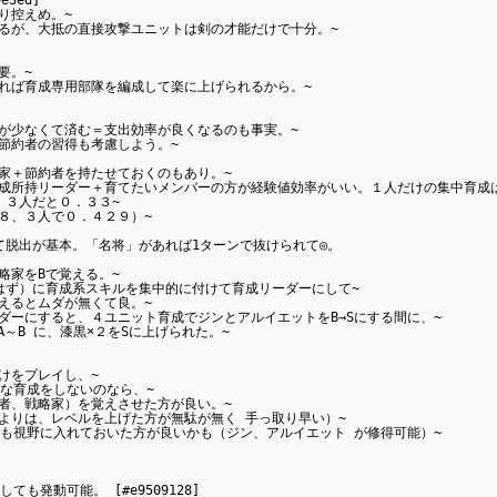
控えめ。~

るが、大抵の直接攻撃ユニットは剣の才能だけで十分。~

。~

れば育成専用部隊を編成して楽に上げられるから。~

が少なくて済む＝支出効率が良くなるのも事実。~

約者の習得も考慮しよう。~

家＋節約者を持たせておくのもあり。~

成所持リーダー＋育てたいメンバーの方が経験値効率がいい。１人だけの集中育成は
３人だと０．３３~

、３人で０．４２９）~

脱出が基本。「名将」があれば1ターンで抜けられて◎。

家をBで覚える。~

ず）に育成系スキルを集中的に付けて育成リーダーにして~

るとムダが無くて良。~

ーにすると、４ユニット育成でジンとアルイエットをB→Sにする間に、~

～B に、漆黒×２をSに上げられた。~

をプレイし、~

な育成をしないのなら、~

者、戦略家）を覚えさせた方が良い。~

りは、レベルを上げた方が無駄が無く 手っ取り早い）~

も視野に入れておいた方が良いかも（ジン、アルイエット が修得可能）~

発動可能。 [#e9509128]
