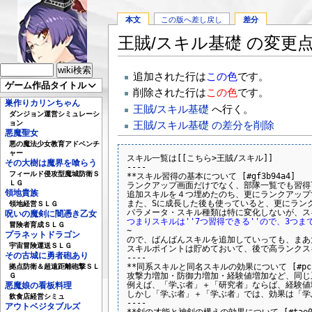
本文
この版へ差し戻し
差分
王賊/スキル基礎 の変更
追加された行は
この色
です。
ゲーム作品タイトル
削除された行は
この色
です。
巣作りカリンちゃん
王賊/スキル基礎
へ行く。
ダンジョン運営シミュレーシ
ョン
王賊/スキル基礎 の差分を削除
悪魔聖女
悪の魔法少女教育アドベンチ
ャー
スキル一覧は[[こちら>王賊/スキル]]

その大樹は魔界を喰らう
----

フィールド侵攻型魔城防衛Ｓ
**スキル習得の基本について [#gf3b94a4]

ＬＧ
ランクアップ画面だけでなく、部隊一覧でも習得
領地貴族
追加スキルを４つ埋めたのち、更にランクアップ
また、Sに成長した後も使っていると、更にランク
領地経営ＳＬＧ
呪いの魔剣に闇憑き乙女
つまりスキルは''7つ習得できる''ので、3つ
冒険者育成ＳＬＧ
~

プラネットドラゴン
ので、ばんばんスキルを追加していっても、まあ大
宇宙冒険運送ＳＬＧ
スキルポイントは貯めておいて、後で高ランクスキ
その古城に勇者砲あり
----

**同系スキルと同名スキルの効果について [#pcc8
拠点防衛＆超遠距離砲撃ＳＬ
攻撃力増加・防御力増加・経験値増加など、同じ
Ｇ
例えば、「学ぶ者」＋「研究者」ならば、経験値増
悪魔娘の看板料理
しかし「学ぶ者」＋「学ぶ者」では、効果は「学ぶ
飲食店経営シミュ
----

アウトベジタブルズ
**剣の才能と神剣の構えの効果について [#tae0e3