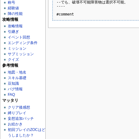
--でも、破壊不可能障害物は選択不可能。

称号
----

経験値
陣の性能
攻略情報
攻略情報
引継ぎ
イベント回想
エンディング条件
ミッション
サブミッション
クイズ
参考情報
地図・地名
スキル基礎
豆知識
バグ情報
FAQ
マッタリ
クリア後感想
縛りプレイ
妄想追加パッチ
お絵かき
初回プレイのZOCはど
うしましたか？