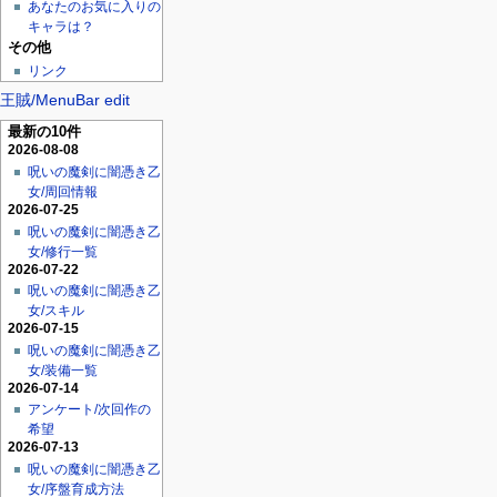
あなたのお気に入りの
キャラは？
その他
リンク
王賊/MenuBar edit
最新の10件
2026-08-08
呪いの魔剣に闇憑き乙
女/周回情報
2026-07-25
呪いの魔剣に闇憑き乙
女/修行一覧
2026-07-22
呪いの魔剣に闇憑き乙
女/スキル
2026-07-15
呪いの魔剣に闇憑き乙
女/装備一覧
2026-07-14
アンケート/次回作の
希望
2026-07-13
呪いの魔剣に闇憑き乙
女/序盤育成方法