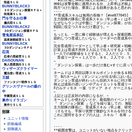
怪盗ＳＬＧ
神剣は攻撃全般に適用される分、上昇率は才能より
BUNNYBLACK3
両方つけた場合、乗算による効果があると思われ
３Ｄダンジョン探索ＲＰＧ＋
----

街発展ＳＬＧ
**育成系スキルは無用の長物？ [#xe877045]

門を守るお仕事
主力部隊の隊長に育成系スキル（学ぶ者～）は不要
なぜならランクは中盤に「ダンジョン探索」が出
傭兵団ＳＬＧ
戦闘に役立つスキルだけ選ぼう。~

BUNNYBLACK2
~

３Dダンジョン探索ＲＰＧ
もっとも、一度に稼ぐ経験値が増える＝探索回数
雪鬼屋温泉記
節約しつつ育成したいなら、リーダーの育成系や節
温泉旅館経営ＳＬＧ
~

BUNNYBLACK
完全育成用リーダーとして学ぶ者＋研究家＋戦略
３DダンジョンＲＰＧ
計算上は育成不所持２人以上で出入りするより育
忍流
(一人での経験値を１とすると、２人だと０．５、
忍者の里経営ＳＬＧ
　育成リーダー＋１人で０．８６、２人で０．５８
DAISOUNAN
~

無人惑星脱出ＳＬＧ
「ダンジョン探索」は一歩だけ進む+すぐに戻って
ウィザーズクライマー
~

ネームドは２周目以降スキルポイントが余る＆戦略
魔法使い育成ＳＬＧ
で、Bのネームド（ダンジョンが出る頃にはいるは
王賊
ダンジョン育成が終わったら目的スキルに付け替え
ファンタジー戦争ＳＬＧ
例えば成長の遅いジンやアルイエットを育成リーダ
グリンスヴァールの森の
Fのルティモネ 一葉 リディア ネイ ケーニスをA
中
~

上記とは正反対の内容になるが、~

学園育成ＳＬＧ
ネームドしか使わないとか、最低限のイベントだけ
巣作りドラゴン
『 ダンジョン探索 』などを繰り返しての、無駄
巣作りＳＬＧ
主力部隊の隊長に、育成系スキル（学ぶ者、研究
（そもそも、手探り状態で微妙なスキルを付けるよ
部隊
これに賛同するタイプの人は、スキル『 名将 』
ユニット情報
~

鉄板編成
----

部隊購入
**範囲攻撃は、ユニットがいない地点をクリックしても