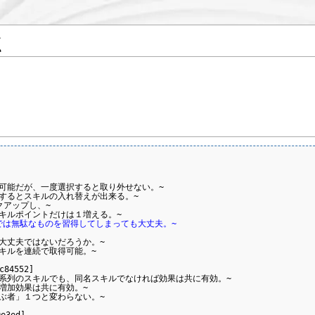
点
可能だが、一度選択すると取り外せない。~

するとスキルの入れ替えが出来る。~

アップし、~

までは無駄なものを習得してしまっても大丈夫。~
丈夫ではないだろうか。~

ルを連続で取得可能。~

4552]

系列のスキルでも、同名スキルでなければ効果は共に有効。~

加効果は共に有効。~

者」１つと変わらない。~

ed]
