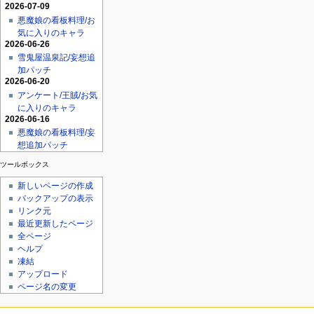
2026-07-09
悪魔娘の看板料理/お
気に入りのキャラ
2026-06-26
雪鬼屋温泉記/妄想追
加パッチ
2026-06-20
アンケート/王賊/お気
に入りのキャラ
2026-06-16
悪魔娘の看板料理/妄
想追加パッチ
ツールボックス
新しいページの作成
バックアップの表示
リンク元
最近更新したページ
全ページ
ヘルプ
凍結
アップロード
ページ名の変更