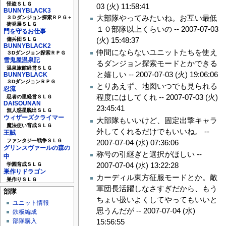
怪盗ＳＬＧ
03 (火) 11:58:41
BUNNYBLACK3
大部隊やってみたいね。お互い最低
３Ｄダンジョン探索ＲＰＧ＋
街発展ＳＬＧ
１０部隊以上くらいの --
2007-07-03
門を守るお仕事
(火) 15:48:37
傭兵団ＳＬＧ
BUNNYBLACK2
仲間にならないユニットたちを使え
３Dダンジョン探索ＲＰＧ
雪鬼屋温泉記
るダンジョン探索モードとかできる
温泉旅館経営ＳＬＧ
と嬉しい --
2007-07-03 (火) 19:06:06
BUNNYBLACK
３DダンジョンＲＰＧ
とりあえず、地図いつでも見られる
忍流
程度にはしてくれ --
2007-07-03 (火)
忍者の里経営ＳＬＧ
DAISOUNAN
23:45:41
無人惑星脱出ＳＬＧ
ウィザーズクライマー
大部隊もいいけど、固定出撃キャラ
魔法使い育成ＳＬＧ
外してくれるだけでもいいね。 --
王賊
ファンタジー戦争ＳＬＧ
2007-07-04 (水) 07:36:06
グリンスヴァールの森の
称号の引継ぎと選択がほしい --
中
2007-07-04 (水) 13:22:28
学園育成ＳＬＧ
巣作りドラゴン
カーディル東方征服モードとか。敵
巣作りＳＬＧ
軍団長活躍しなさすぎだから、もう
部隊
ちょい扱いよくしてやってもいいと
ユニット情報
思うんだが --
2007-07-04 (水)
鉄板編成
15:56:55
部隊購入