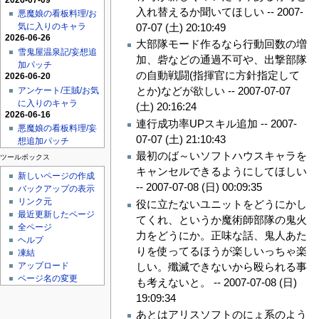
入れ替えるか聞いてほしい --
2007-
悪魔娘の看板料理/お
07-07 (土) 20:10:49
気に入りのキャラ
2026-06-26
大部隊モード作るなら行動回数の増
雪鬼屋温泉記/妄想追
加、砦などの通過不可や、出撃部隊
加パッチ
の自動戦闘(指揮官に方針指定して
2026-06-20
とか)などが欲しい --
2007-07-07
アンケート/王賊/お気
に入りのキャラ
(土) 20:16:24
2026-06-16
連行成功率UPスキル追加 --
2007-
悪魔娘の看板料理/妄
07-07 (土) 21:10:43
想追加パッチ
最初のば～いソフトハウスキャラを
ツールボックス
キャンセルできるようにしてほしい
新しいページの作成
--
2007-07-08 (日) 00:09:35
バックアップの表示
リンク元
役に立たないユニットをどうにかし
最近更新したページ
てくれ、というか魔術師部隊の鬼火
全ページ
力をどうにか。正味な話、鬼人あた
ヘルプ
りを使ってるほうが楽しいっちゃ楽
凍結
アップロード
しい。殲滅できないから殴られる事
ページ名の変更
も考えないと。 --
2007-07-08 (日)
19:09:34
あとはアリスソフトのにょ系のよう