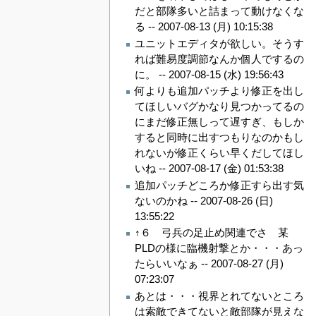
だと部隊多いと詰まって動けなくな
る --
2007-08-13 (月) 10:15:38
ユニットエディタが欲しい。そうす
れば難易度調節なんか個人でするの
に。 --
2007-08-15 (水) 19:56:43
何よりも追加パッチより修正を出し
てほしいバグかなり見つかってるの
にまだ修正無しって遅すぎ、もしか
すると同時に出すつもりなのかもし
れないが修正くらい早くだしてほし
いね --
2007-08-17 (金) 01:53:38
追加パッチどころか修正すら出す気
ないのかね --
2007-08-26 (日)
13:55:22
↑６ 弓兵の足止め関連でさ 某
PLDの様に臨機射撃とか・・・あっ
たらいいなぁ --
2007-08-27 (月)
07:23:07
あとは・・・視界とれてないところ
は索敵できてないと敵部隊が見えな