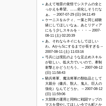
あえて地雷の覚悟でシステムの全と
っかえを希望。……劣化しそうだな
ぁ。 --
2007-07-29 (日) 04:11:49
ケーニスをルティ、一葉と同じ経験
値にしてほしいなぁ。あとリディア
にもう少しスキルを・・・ --
2007-
08-11 (土) 02:20:39
あ、それならネイにもしてほしい
わ。AからSにするまでが長すぎる --
2007-08-11 (土) 11:03:16
弓兵には撹乱のような足止めスキル
が欲しい。低火力でいいので。牽制
射撃とかどうだろう。 --
2007-08-12
(日) 11:58:43
騎兵将軍、魔法将軍の類似品として
大親分（傭兵、獣人、鬼人、巨人の
強化）なんてどうか。 --
2007-08-12
(日) 11:59:06
大部隊の運用と同時に戦闘マップの
マスを増やしてほしい今でも町とか