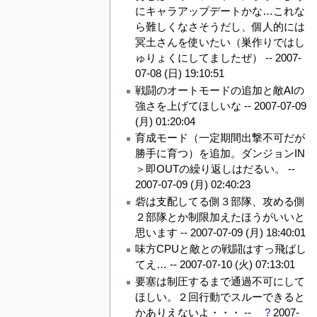
にキャラアップデートかな…これな
ら難しくなさそうだし、個人的には
冥土さんを使いたい（巣作りではし
ゅりょくにしてましたぜ） --
2007-
07-08 (日) 19:10:51
戦闘のオートモードの追加と敵AIの
強さを上げてほしいな --
2007-07-09
(月) 01:20:04
育成モード（一定期間出撃不可だが
勝手に育つ）を追加。ダンジョンIN
＞即OUTの繰り返しはだるい。 --
2007-07-09 (月) 02:40:23
砦は支配してる側３部隊、攻める側
２部隊とか制限加えたほうがいいと
思います --
2007-07-09 (月) 18:40:01
味方CPUと敵との戦闘はすっ飛ばし
てえ… --
2007-07-10 (火) 07:13:01
要塞は制圧するまで通過不可にして
ほしい。２回行動でスルーできると
かありえないよ・・・ --
?
2007-