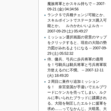
魔族将軍とかスキル持ちで --
2007-
09-21 (金) 04:34:56
ランクＳで兵種チェンジ可能とか、
スキルポイントでステータス購入可
能とか。 ルカかわいいよルカ --
2007-09-29 (土) 05:49:27
ミッション選択画面の背景のマップ
をクリックすると、現在の大陸の勢
力図がみれるようになる --
2007-09-
29 (土) 05:52:32
侍、傭兵、弓兵に歩兵将軍の適用
を！弓騎兵は騎兵将軍と弓兵将軍双
方使えるのに不憫。 --
2007-12-11
(火) 18:49:20
２周目に巣作り追加ミッション
を！ 奈宮皇国が手違いでエルブワ
ードにケンカを売ってしまい、ルク
ルに率いられたブラッドに蹂躙され
る。大陸を制圧したエルトに援軍を
求め……ってなかんじ。大暗黒、大