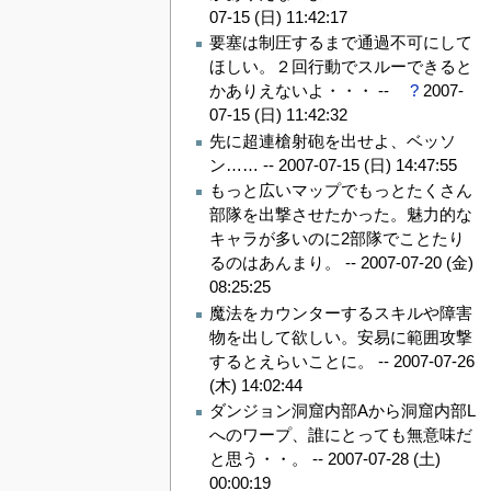
07-15 (日) 11:42:17
要塞は制圧するまで通過不可にして
ほしい。２回行動でスルーできると
かありえないよ・・・ --
?
2007-
07-15 (日) 11:42:32
先に超連槍射砲を出せよ、ベッソ
ン…… --
2007-07-15 (日) 14:47:55
もっと広いマップでもっとたくさん
部隊を出撃させたかった。魅力的な
キャラが多いのに2部隊でことたり
るのはあんまり。 --
2007-07-20 (金)
08:25:25
魔法をカウンターするスキルや障害
物を出して欲しい。安易に範囲攻撃
するとえらいことに。 --
2007-07-26
(木) 14:02:44
ダンジョン洞窟内部Aから洞窟内部L
へのワープ、誰にとっても無意味だ
と思う・・。 --
2007-07-28 (土)
00:00:19