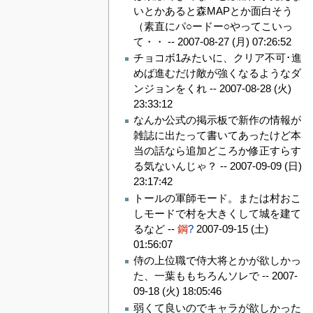
いとかあると森MAPとか面白そう
（素直にパ○ードー○やってこいっ
て・・ --
2007-08-27 (月) 07:26:52
チョコボ1みたいに、クリア不可･進
めば進むだけ敵が強くなるようなダ
ンジョンをくれ --
2007-08-28 (火)
23:33:12
なんか公式の掲示板で新作の情報が
雑誌に出たって書いてあったけど本
当の話なら追加どころか修正すらす
る気ないんじゃ？ --
2007-09-09 (日)
23:17:42
トールの軍師モード。または村おこ
しモードで村を大きくして城を建て
るなど --
鋼
?
2007-09-15 (土)
01:56:07
侍の上位職で侍大将とかが欲しかっ
た、一葉ももちろんソレで --
2007-
09-18 (火) 18:05:46
弱くて良いのでキャラが欲しかった