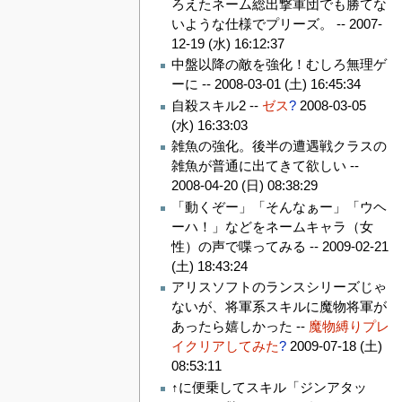
ろえたネーム総出撃軍団でも勝てな
いような仕様でプリーズ。 --
2007-
12-19 (水) 16:12:37
中盤以降の敵を強化！むしろ無理ゲ
ーに --
2008-03-01 (土) 16:45:34
自殺スキル2 --
ゼス
?
2008-03-05
(水) 16:33:03
雑魚の強化。後半の遭遇戦クラスの
雑魚が普通に出てきて欲しい --
2008-04-20 (日) 08:38:29
「動くぞー」「そんなぁー」「ウヘ
ーハ！」などをネームキャラ（女
性）の声で喋ってみる --
2009-02-21
(土) 18:43:24
アリスソフトのランスシリーズじゃ
ないが、将軍系スキルに魔物将軍が
あったら嬉しかった --
魔物縛りプレ
イクリアしてみた
?
2009-07-18 (土)
08:53:11
↑に便乗してスキル「ジンアタッ