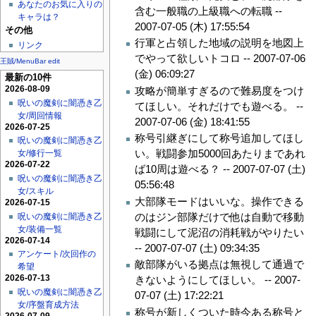
あなたのお気に入りの
含む一般職の上級職への転職 --
キャラは？
2007-07-05 (木) 17:55:54
その他
行軍と占領した地域の説明を地図上
リンク
でやって欲しいトコロ --
2007-07-06
王賊/MenuBar edit
(金) 06:09:27
最新の10件
2026-08-09
攻略が簡単すぎるので難易度をつけ
呪いの魔剣に闇憑き乙
てほしい。それだけでも遊べる。 --
女/周回情報
2007-07-06 (金) 18:41:55
2026-07-25
称号引継ぎにして称号追加してほし
呪いの魔剣に闇憑き乙
い。戦闘参加5000回あたりまであれ
女/修行一覧
2026-07-22
ば10周は遊べる？ --
2007-07-07 (土)
呪いの魔剣に闇憑き乙
05:56:48
女/スキル
大部隊モードはいいな。操作できる
2026-07-15
のはジン部隊だけで他は自動で移動
呪いの魔剣に闇憑き乙
女/装備一覧
戦闘にして泥沼の消耗戦がやりたい
2026-07-14
--
2007-07-07 (土) 09:34:35
アンケート/次回作の
敵部隊がいる拠点は無視して通過で
希望
2026-07-13
きないようにしてほしい。 --
2007-
呪いの魔剣に闇憑き乙
07-07 (土) 17:22:21
女/序盤育成方法
称号が新しくついた時今ある称号と
2026-07-09