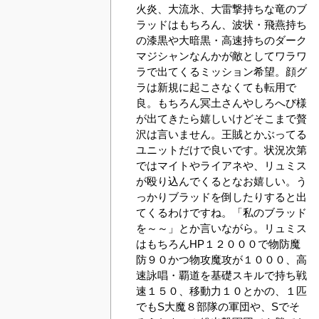
火炎、大流氷、大雷撃持ちな竜のブ
ラッドはもちろん、波状・飛燕持ち
の漆黒や大暗黒・高速持ちのダーク
マジシャンなんかが敵としてワラワ
ラで出てくるミッション希望。顔グ
ラは新規に起こさなくても転用で
良。もちろん冥土さんやしろへび様
が出てきたら嬉しいけどそこまで贅
沢は言いません。王賊とかぶってる
ユニットだけで良いです。状況次第
ではマイトやライアネや、リュミス
が殴り込んでくるとなお嬉しい。う
っかりブラッドを倒したりすると出
てくるわけですね。「私のブラッド
を～～」とか言いながら。リュミス
はもちろんHP１２０００で物防魔
防９０かつ物攻魔攻が１０００、高
速詠唱・覇道を基礎スキルで持ち戦
速１５０、移動力１０とかの、１匹
でもS大魔８部隊の軍団や、Sでそ