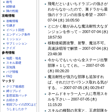
称号
飛竜だといまいちドラゴンの強さが
経験値
わからなかったので、巣ドラから最
陣の性能
強のドラゴンの出張を希望 --
2007-
攻略情報
07-04 (水) 16:05:50
攻略情報
引継ぎ
とにかく敵がみんな魔法耐性大なダ
イベント回想
ンジョンを作って --
2007-07-04 (水)
エンディング条件
18:57:50
ミッション
移動後範囲攻撃、射撃、魔法不可。
サブミッション
高速詠唱等で解禁 --
2007-07-04 (水)
クイズ
参考情報
23:48:38
地図・地名
今からでもいいから全ステージ出撃
スキル基礎
部隊＋１してくれ。 --
2007-07-05
豆知識
(木) 00:26:20
バグ情報
FAQ
魔法耐性が強力な部隊も追加すれ
マッタリ
ば、それだけでバランス取れる気が
クリア後感想
する。 --
2007-07-05 (木) 00:29:47
縛りプレイ
ネームドキャラ一人一人に専用スキ
妄想追加パッチ
ルを下さい --
2007-07-05 (木)
お絵かき
11:15:20
初回プレイのZOCはど
うしましたか？
スキルの種類の充実と、王虎部隊を