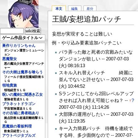
本文
編集
差分
王賊/妄想追加パッチ
妄想が実現することは難しい
ゲーム作品タイトル
例・やり込み要素追加パッチこい
巣作りカリンちゃん
ダンジョン運営シミュレーシ
パラ弄った敵と死者の宮殿みたいな
ョン
ダンジョンが欲しい --
2007-07-03
悪魔聖女
悪の魔法少女教育アドベンチ
(火) 08:16:13
ャー
その大樹は魔界を喰らう
スキル入れ替えパッチ 綺麗に
フィールド侵攻型魔城防衛Ｓ
並んでないと許せない --
2007-07-03
ＬＧ
領地貴族
(火) 10:44:52
領地経営ＳＬＧ
Sランクにしてから2回レベルアップ
呪いの魔剣に闇憑き乙女
させれば入れ替え可能じゃね？ --
↑
?
冒険者育成ＳＬＧ
プラネットドラゴン
2007-07-03 (火) 11:14:26
宇宙冒険運送ＳＬＧ
その古城に勇者砲あり
大部隊の運用がしたい --
2007-07-03
拠点防衛＆超遠距離砲撃ＳＬ
(火) 11:19:35
Ｇ
悪魔娘の看板料理
キー入力簡易パッチ 待機を連続で
飲食店経営シミュ
する時、多少面倒なので --
2007-07-
アウトベジタブルズ