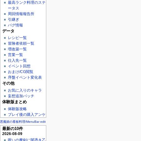
最高ランク料理のステ
ータス
周回情報報告所
引継ぎ
バグ情報
データ
レシピ一覧
冒険者依頼一覧
増改築一覧
営業一覧
仕入先一覧
イベント回想
おまけ/CG閲覧
序盤イベント変化表
その他
お気に入りのキャラ
妄想追加パッチ
体験版まとめ
体験版攻略
プレイ後の購入アンケ
悪魔娘の看板料理/MenuBar edit
最新の10件
2026-08-09
呪いの魔剣に闇憑き乙