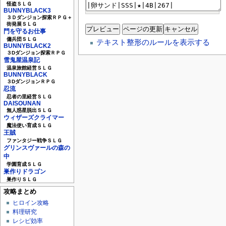
怪盗ＳＬＧ
BUNNYBLACK3
３Ｄダンジョン探索ＲＰＧ＋
街発展ＳＬＧ
門を守るお仕事
傭兵団ＳＬＧ
テキスト整形のルールを表示する
BUNNYBLACK2
３Dダンジョン探索ＲＰＧ
雪鬼屋温泉記
温泉旅館経営ＳＬＧ
BUNNYBLACK
３DダンジョンＲＰＧ
忍流
忍者の里経営ＳＬＧ
DAISOUNAN
無人惑星脱出ＳＬＧ
ウィザーズクライマー
魔法使い育成ＳＬＧ
王賊
ファンタジー戦争ＳＬＧ
グリンスヴァールの森の
中
学園育成ＳＬＧ
巣作りドラゴン
巣作りＳＬＧ
攻略まとめ
ヒロイン攻略
料理研究
レシピ効率