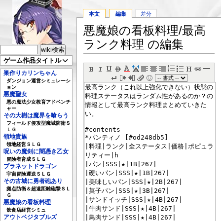
本文
編集
差分
悪魔娘の看板料理/最高
ランク料理 の編集
ゲーム作品タイトル
巣作りカリンちゃん
ダンジョン運営シミュレーシ
ョン
悪魔聖女
悪の魔法少女教育アドベンチ
ャー
その大樹は魔界を喰らう
フィールド侵攻型魔城防衛Ｓ
ＬＧ
領地貴族
領地経営ＳＬＧ
呪いの魔剣に闇憑き乙女
冒険者育成ＳＬＧ
プラネットドラゴン
宇宙冒険運送ＳＬＧ
その古城に勇者砲あり
拠点防衛＆超遠距離砲撃ＳＬ
Ｇ
悪魔娘の看板料理
飲食店経営シミュ
アウトベジタブルズ