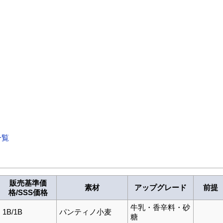
一覧
販売基準価
素材
アップグレード
前提
格/SSS価格
牛乳・香辛料・砂
1B/1B
パンティノ小麦
糖