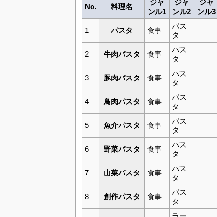
ジャ
ジャ
ジャ
No.
料理名
ンル1
ンル2
ンル3
パス
1
パスタ
食事
タ
パス
2
牛肉パスタ
食事
タ
パス
3
豚肉パスタ
食事
タ
パス
4
鳥肉パスタ
食事
タ
パス
5
魚介パスタ
食事
タ
パス
6
野菜パスタ
食事
タ
パス
7
山菜パスタ
食事
タ
パス
8
創作パスタ
食事
タ
ラー