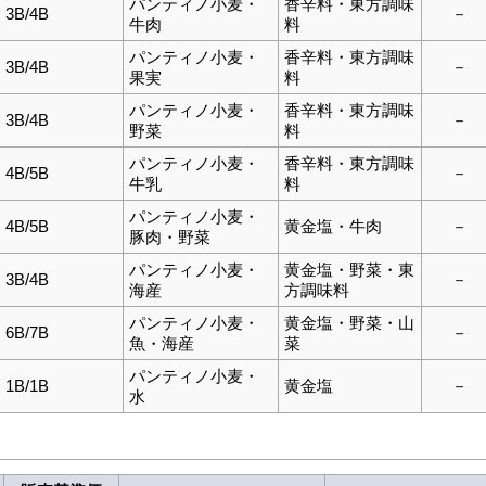
パンティノ小麦・
香辛料・東方調味
3B/4B
－
牛肉
料
パンティノ小麦・
香辛料・東方調味
3B/4B
－
果実
料
パンティノ小麦・
香辛料・東方調味
3B/4B
－
野菜
料
パンティノ小麦・
香辛料・東方調味
4B/5B
－
牛乳
料
パンティノ小麦・
4B/5B
黄金塩・牛肉
－
豚肉・野菜
パンティノ小麦・
黄金塩・野菜・東
3B/4B
－
海産
方調味料
パンティノ小麦・
黄金塩・野菜・山
6B/7B
－
魚・海産
菜
パンティノ小麦・
1B/1B
黄金塩
－
水