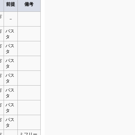
前提
備考
方
－
方
パス
タ
方
パス
タ
方
パス
タ
方
パス
タ
方
パス
タ
方
パス
タ
方
パス
タ
方
ミフリー