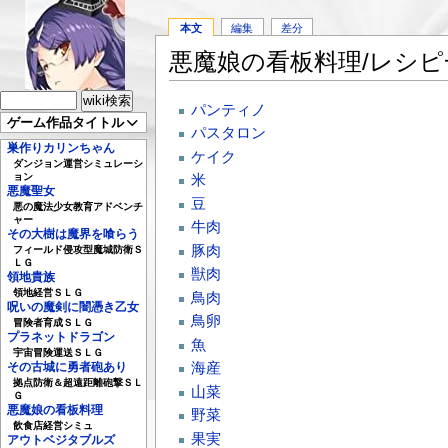
本文
編集
差分
悪魔娘の看板料理/レシピ
パンティノ
ゲーム作品タイトル
パスタロン
巣作りカリンちゃん
ケイク
ダンジョン運営シミュレーシ
ョン
米
悪魔聖女
豆
悪の魔法少女教育アドベンチ
ャー
牛肉
その大樹は魔界を喰らう
豚肉
フィールド侵攻型魔城防衛Ｓ
ＬＧ
獣肉
領地貴族
領地経営ＳＬＧ
鳥肉
呪いの魔剣に闇憑き乙女
鳥卵
冒険者育成ＳＬＧ
プラネットドラゴン
魚
宇宙冒険運送ＳＬＧ
海産
その古城に勇者砲あり
拠点防衛＆超遠距離砲撃ＳＬ
山菜
Ｇ
悪魔娘の看板料理
野菜
飲食店経営シミュ
果実
アウトベジタブルズ