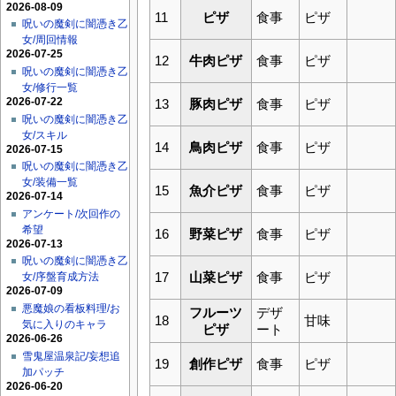
2026-08-09
11
ピザ
食事
ピザ
呪いの魔剣に闇憑き乙
女/周回情報
2026-07-25
12
牛肉ピザ
食事
ピザ
呪いの魔剣に闇憑き乙
女/修行一覧
2026-07-22
13
豚肉ピザ
食事
ピザ
呪いの魔剣に闇憑き乙
女/スキル
14
鳥肉ピザ
食事
ピザ
2026-07-15
呪いの魔剣に闇憑き乙
女/装備一覧
15
魚介ピザ
食事
ピザ
2026-07-14
アンケート/次回作の
希望
16
野菜ピザ
食事
ピザ
2026-07-13
呪いの魔剣に闇憑き乙
17
山菜ピザ
食事
ピザ
女/序盤育成方法
2026-07-09
悪魔娘の看板料理/お
フルーツ
デザ
18
甘味
気に入りのキャラ
ピザ
ート
2026-06-26
雪鬼屋温泉記/妄想追
19
創作ピザ
食事
ピザ
加パッチ
2026-06-20