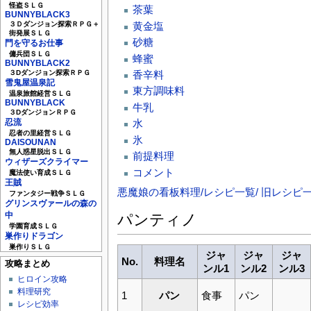
怪盗ＳＬＧ
茶葉
BUNNYBLACK3
黄金塩
３Ｄダンジョン探索ＲＰＧ＋
街発展ＳＬＧ
砂糖
門を守るお仕事
傭兵団ＳＬＧ
蜂蜜
BUNNYBLACK2
香辛料
３Dダンジョン探索ＲＰＧ
雪鬼屋温泉記
東方調味料
温泉旅館経営ＳＬＧ
BUNNYBLACK
牛乳
３DダンジョンＲＰＧ
忍流
水
忍者の里経営ＳＬＧ
氷
DAISOUNAN
無人惑星脱出ＳＬＧ
前提料理
ウィザーズクライマー
コメント
魔法使い育成ＳＬＧ
王賊
悪魔娘の看板料理/レシピ一覧/ 旧レシピ
ファンタジー戦争ＳＬＧ
グリンスヴァールの森の
中
パンティノ
学園育成ＳＬＧ
巣作りドラゴン
巣作りＳＬＧ
ジャ
ジャ
ジャ
No.
料理名
攻略まとめ
ンル1
ンル2
ンル3
ヒロイン攻略
料理研究
1
パン
食事
パン
レシピ効率