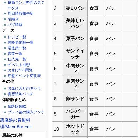
最高ランク料理のステ
2
硬いパン
食事
パン
ータス
周回情報報告所
引継ぎ
美味しい
3
食事
パン
バグ情報
パン
データ
レシピ一覧
4
菓子パン
食事
パン
冒険者依頼一覧
増改築一覧
サンドイ
5
食事
パン
営業一覧
ッチ
仕入先一覧
イベント回想
牛肉サン
6
食事
パン
おまけ/CG閲覧
ド
序盤イベント変化表
鳥肉サン
その他
7
食事
パン
ド
お気に入りのキャラ
妄想追加パッチ
8
卵サンド
食事
パン
体験版まとめ
体験版攻略
ハンバー
プレイ後の購入アンケ
9
食事
パン
ガー
悪魔娘の看板料
ホットド
理/MenuBar edit
10
食事
パン
ック
最新の10件