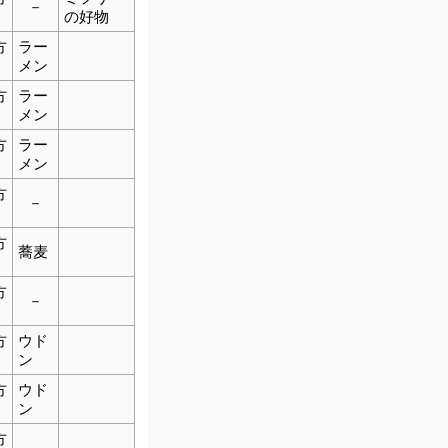
－
の好物
方
ラー
メン
方
ラー
メン
方
ラー
メン
方
－
方
蕎麦
方
－
方
ウド
ン
方
ウド
ン
方
－