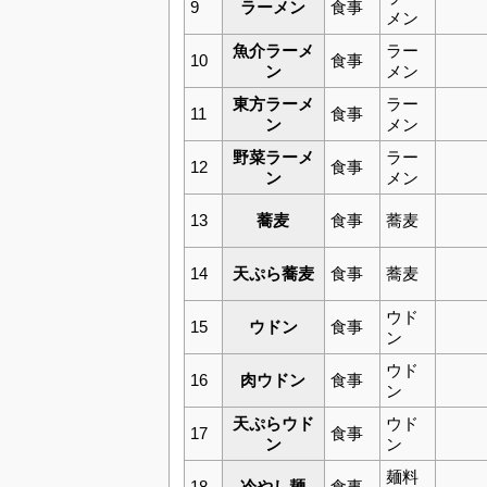
9
ラーメン
食事
メン
魚介ラーメ
ラー
10
食事
ン
メン
東方ラーメ
ラー
11
食事
ン
メン
野菜ラーメ
ラー
12
食事
ン
メン
13
蕎麦
食事
蕎麦
14
天ぷら蕎麦
食事
蕎麦
ウド
15
ウドン
食事
ン
ウド
16
肉ウドン
食事
ン
天ぷらウド
ウド
17
食事
ン
ン
麺料
18
冷やし麺
食事