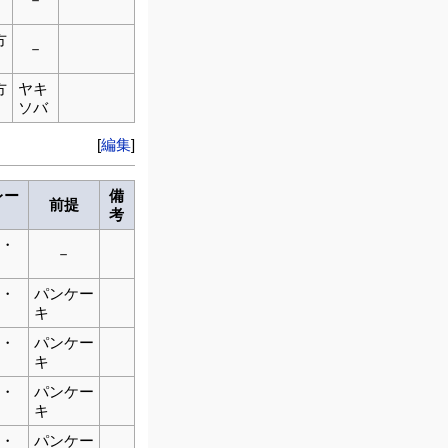
方
－
方
ヤキ
ソバ
[
編集
]
レー
備
前提
考
・
－
・
パンケー
キ
・
パンケー
キ
・
パンケー
キ
・
パンケー