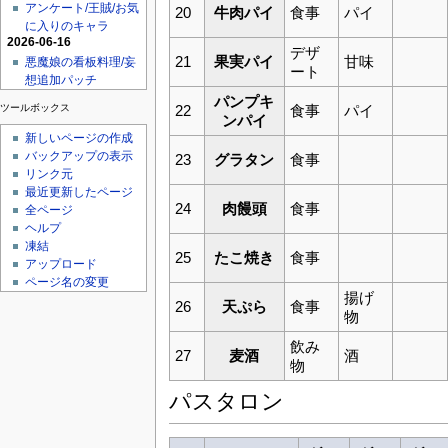
アンケート/王賊/お気
20
牛肉パイ
食事
パイ
に入りのキャラ
2026-06-16
デザ
21
果実パイ
甘味
悪魔娘の看板料理/妄
ート
想追加パッチ
パンプキ
ツールボックス
22
食事
パイ
ンパイ
新しいページの作成
バックアップの表示
23
グラタン
食事
リンク元
最近更新したページ
24
肉饅頭
食事
全ページ
ヘルプ
凍結
25
たこ焼き
食事
アップロード
ページ名の変更
揚げ
26
天ぷら
食事
物
飲み
27
麦酒
酒
物
パスタロン