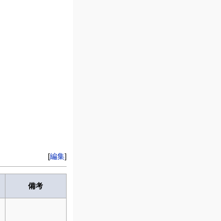
[
編集
]
備考