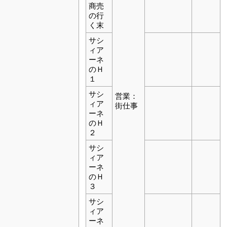
商売
の行
く末
サシ
ィア
ーネ
のＨ
１
サシ
営業：
ィア
街仕事
ーネ
のＨ
２
サシ
ィア
ーネ
のＨ
３
サシ
ィア
ーネ