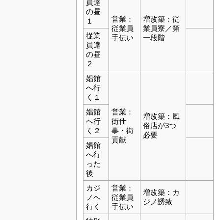
員達
の昼
営業：
増改築：従
１
従業員
業員寮／第
従業
手伝い
一段階
員達
の昼
２
娼館
へ行
く１
娼館
営業：
増改築：風
へ行
街仕
俗店が3つ
く２
事・街
必要
貢献
娼館
へ行
った
後
カジ
営業：
増改築：カ
ノへ
従業員
ジノ誘致
行く
手伝い