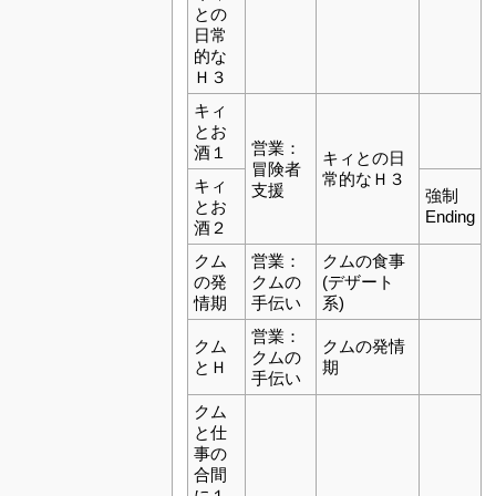
との
日常
的な
Ｈ３
キィ
とお
営業：
酒１
キィとの日
冒険者
常的なＨ３
キィ
支援
強制
とお
Ending
酒２
クム
営業：
クムの食事
の発
クムの
(デザート
情期
手伝い
系)
営業：
クム
クムの発情
クムの
とＨ
期
手伝い
クム
と仕
事の
合間
に１