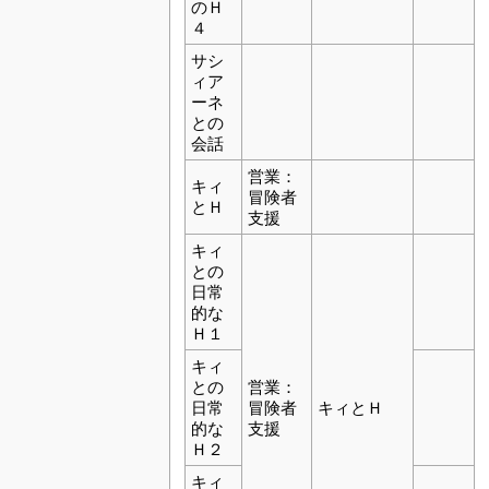
のＨ
４
サシ
ィア
ーネ
との
会話
営業：
キィ
冒険者
とＨ
支援
キィ
との
日常
的な
Ｈ１
キィ
との
営業：
日常
冒険者
キィとＨ
的な
支援
Ｈ２
キィ