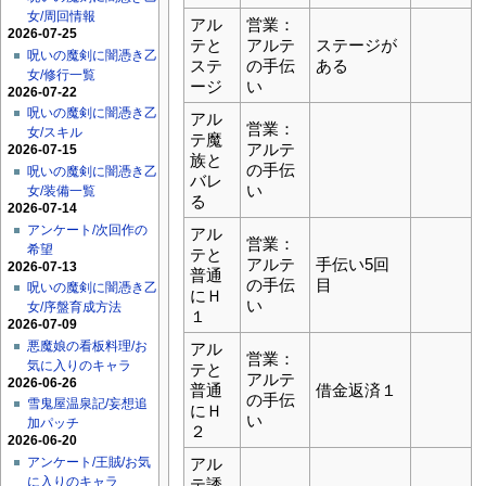
女/周回情報
アル
営業：
2026-07-25
テと
アルテ
ステージが
呪いの魔剣に闇憑き乙
ステ
の手伝
ある
女/修行一覧
ージ
い
2026-07-22
呪いの魔剣に闇憑き乙
アル
営業：
女/スキル
テ魔
アルテ
2026-07-15
族と
の手伝
呪いの魔剣に闇憑き乙
バレ
い
女/装備一覧
る
2026-07-14
アンケート/次回作の
アル
営業：
希望
テと
アルテ
手伝い5回
2026-07-13
普通
の手伝
目
呪いの魔剣に闇憑き乙
にＨ
い
女/序盤育成方法
１
2026-07-09
悪魔娘の看板料理/お
アル
営業：
気に入りのキャラ
テと
アルテ
2026-06-26
普通
借金返済１
の手伝
雪鬼屋温泉記/妄想追
にＨ
い
加パッチ
２
2026-06-20
アル
アンケート/王賊/お気
に入りのキャラ
テ誘