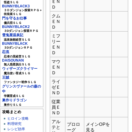
ＥＮ
怪盗ＳＬＧ
BUNNYBLACK3
Ｄ
３Ｄダンジョン探索ＲＰＧ＋
街発展ＳＬＧ
クム
門を守るお仕事
ＥＮ
傭兵団ＳＬＧ
Ｄ
BUNNYBLACK2
３Dダンジョン探索ＲＰＧ
雪鬼屋温泉記
ミフ
温泉旅館経営ＳＬＧ
リー
BUNNYBLACK
ＥＮ
３DダンジョンＲＰＧ
忍流
Ｄ
忍者の里経営ＳＬＧ
DAISOUNAN
マウ
無人惑星脱出ＳＬＧ
ＥＮ
ウィザーズクライマー
Ｄ
魔法使い育成ＳＬＧ
王賊
ライ
ファンタジー戦争ＳＬＧ
グリンスヴァールの森の
ゼＥ
中
ＮＤ
学園育成ＳＬＧ
巣作りドラゴン
従業
巣作りＳＬＧ
員Ｅ
攻略まとめ
ＮＤ
ヒロイン攻略
アル
料理研究
プロロ
メインOPを
テと
レシピ効率
ーグ
見る