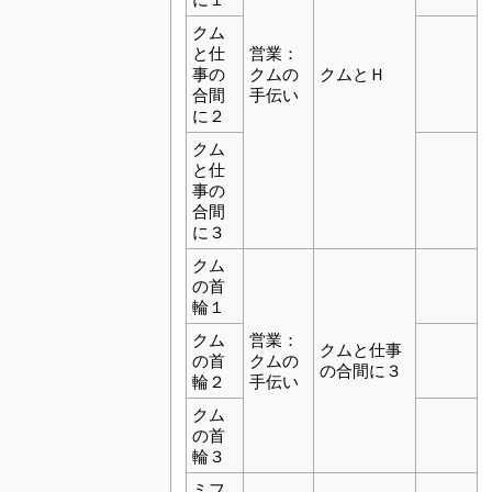
クム
と仕
営業：
事の
クムの
クムとＨ
合間
手伝い
に２
クム
と仕
事の
合間
に３
クム
の首
輪１
クム
営業：
クムと仕事
の首
クムの
の合間に３
輪２
手伝い
クム
の首
輪３
ミフ