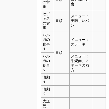
の食
食
事
セヴ
メニュー：
ァス
冒頭
美味しいパ
の食
ン
事
バル
ガの
メニュー：
食事
ステーキ
１
冒頭
バル
メニュー：
ガの
牛焼肉、ス
食事
テーキの両
２
方
演劇
１
演劇
２
大道
芸１