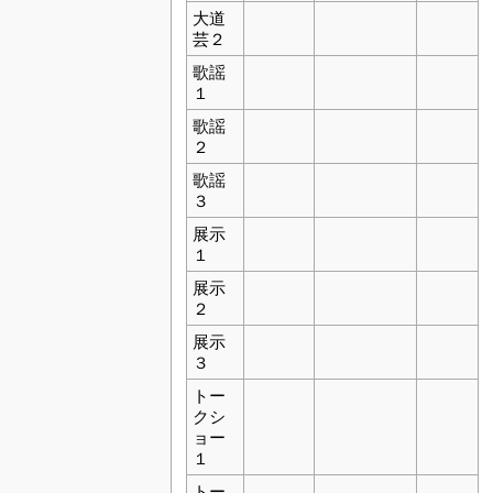
大道
芸２
歌謡
１
歌謡
２
歌謡
３
展示
１
展示
２
展示
３
トー
クシ
ョー
１
トー