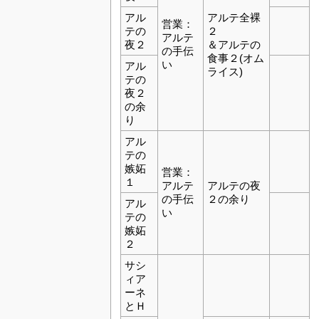
アル
アルテ全裸
営業：
テの
２
アルテ
夜２
＆アルテの
の手伝
食事２(オム
い
アル
ライス)
テの
夜２
の余
り
アル
テの
嫉妬
営業：
１
アルテ
アルテの夜
の手伝
２の余り
アル
い
テの
嫉妬
２
サシ
ィア
ーネ
とＨ