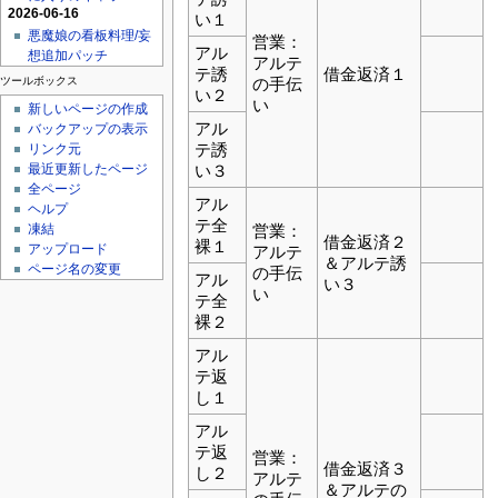
2026-06-16
い１
悪魔娘の看板料理/妄
営業：
アル
想追加パッチ
アルテ
テ誘
借金返済１
ツールボックス
の手伝
い２
い
新しいページの作成
アル
バックアップの表示
テ誘
リンク元
い３
最近更新したページ
全ページ
アル
ヘルプ
テ全
営業：
凍結
借金返済２
裸１
アップロード
アルテ
＆アルテ誘
ページ名の変更
の手伝
アル
い３
い
テ全
裸２
アル
テ返
し１
アル
テ返
営業：
借金返済３
し２
アルテ
＆アルテの