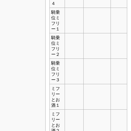
４
騎乗
位ミ
フリ
ー１
騎乗
位ミ
フリ
ー２
騎乗
位ミ
フリ
ー３
ミフ
リー
とお
酒１
ミフ
リー
とお
酒２