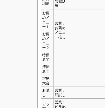
防犯訓
訓練
練
お薦
めメ
ニュ
営業：
ー１
お薦め
メニュ
お薦
ー推し
めメ
ニュ
ー２
特価
週間
清掃
週間
狩猟
大会
肝試
営業：
し
肝試し
営業：
ビラ
ビラ配