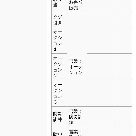
お弁当
当
販売
クジ
引き
オー
クシ
ョン
１
オー
営業：
クシ
オーク
ョン
ション
２
オー
クシ
ョン
３
営業：
防災
防災訓
訓練
練
営業：
防犯