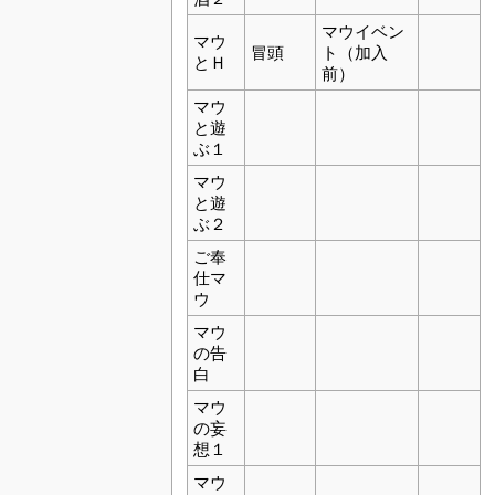
マウイベン
マウ
冒頭
ト（加入
とＨ
前）
マウ
と遊
ぶ１
マウ
と遊
ぶ２
ご奉
仕マ
ウ
マウ
の告
白
マウ
の妄
想１
マウ