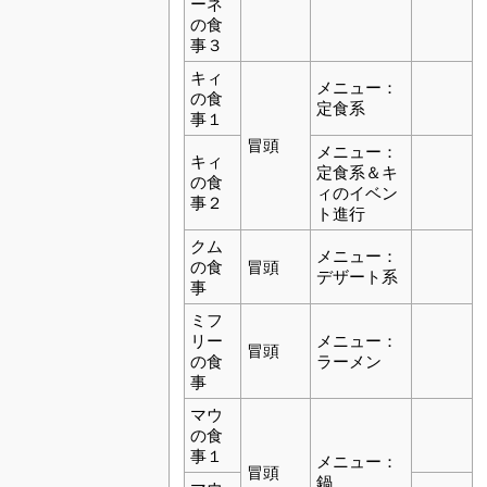
ーネ
の食
事３
キィ
メニュー：
の食
定食系
事１
冒頭
メニュー：
キィ
定食系＆キ
の食
ィのイベン
事２
ト進行
クム
メニュー：
の食
冒頭
デザート系
事
ミフ
リー
メニュー：
冒頭
の食
ラーメン
事
マウ
の食
事１
メニュー：
冒頭
鍋