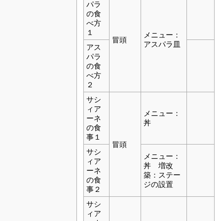
パラ
の食
べ方
１
メニュー：
冒頭
アスパラ皿
アス
パラ
の食
べ方
２
サシ
ィア
メニュー：
ーネ
丼
の食
事１
冒頭
サシ
メニュー：
ィア
丼 増改
ーネ
築：ステー
の食
ジの設置
事２
サシ
ィア