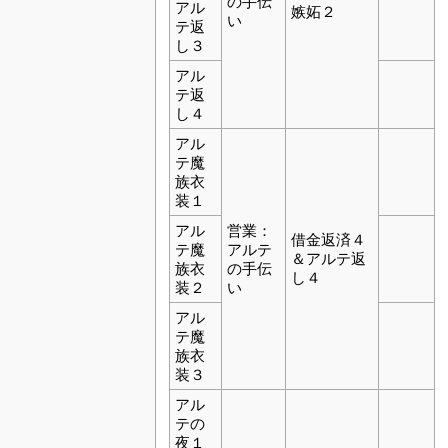
の手伝
アル
嫉妬２
い
テ返
し３
アル
テ返
し４
アル
テ魔
族衣
装１
アル
営業：
借金返済４
テ魔
アルテ
＆アルテ返
族衣
の手伝
し４
装２
い
アル
テ魔
族衣
装３
アル
テの
夜１