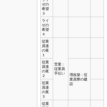
ゼの
希望
３
ライ
ゼの
希望
４
従業
員達
の夜
１
従業
営業：
員達
従業員
の夜
手伝い
増改築：従
２
業員寮の建
従業
設
員達
の夜
３
従業