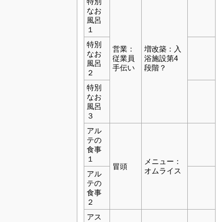
特別
なお
風呂
１
特別
営業：
増改築：入
なお
従業員
浴施設第4
風呂
手伝い
段階？
２
特別
なお
風呂
３
アル
テの
食事
１
メニュー：
冒頭
オムライス
アル
テの
食事
２
アス