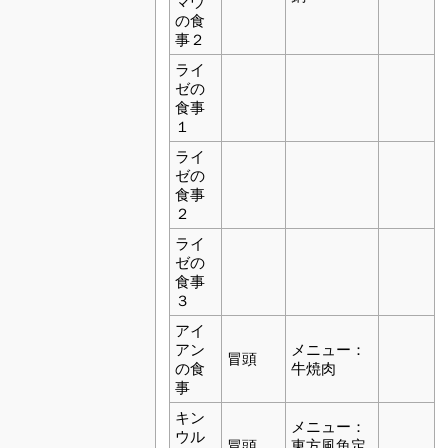
マウ
の食
事２
ライ
ゼの
食事
１
ライ
ゼの
食事
２
ライ
ゼの
食事
３
アイ
アン
メニュー：
冒頭
の食
牛焼肉
事
キン
メニュー：
ウル
冒頭
東方風魚定