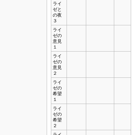
ライ
ゼと
の夜
３
ライ
ゼの
意見
１
ライ
ゼの
意見
２
ライ
ゼの
希望
１
ライ
ゼの
希望
２
ライ