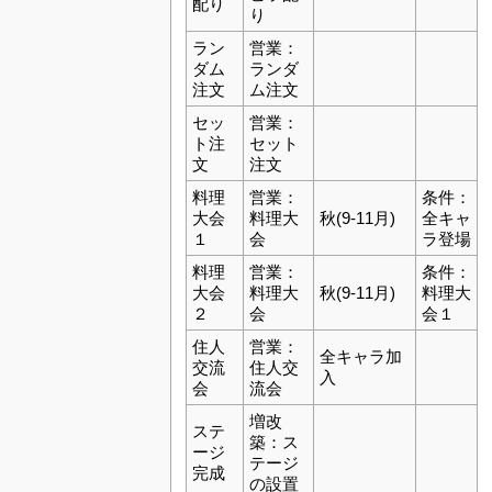
配り
り
ラン
営業：
ダム
ランダ
注文
ム注文
セッ
営業：
ト注
セット
文
注文
料理
営業：
条件：
大会
料理大
秋(9-11月)
全キャ
１
会
ラ登場
料理
営業：
条件：
大会
料理大
秋(9-11月)
料理大
２
会
会１
住人
営業：
全キャラ加
交流
住人交
入
会
流会
増改
ステ
築：ス
ージ
テージ
完成
の設置