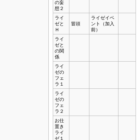
の妄
想２
ライ
ライゼイベ
ゼと
冒頭
ント（加入
Ｈ
前）
ライ
ゼと
の関
係
ライ
ゼの
フェ
ラ１
ライ
ゼの
フェ
ラ２
お仕
置き
ライ
ゼ１