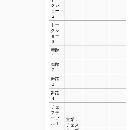
クシ
ョー
２
トー
クシ
ョー
３
舞踏
１
舞踏
２
舞踏
３
舞踏
４
チェ
ステ
ーブ
営業：
ル１
チェス