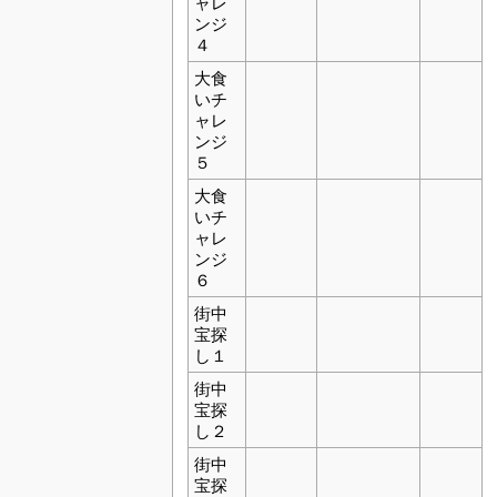
ャレ
ンジ
４
大食
いチ
ャレ
ンジ
５
大食
いチ
ャレ
ンジ
６
街中
宝探
し１
街中
宝探
し２
街中
宝探