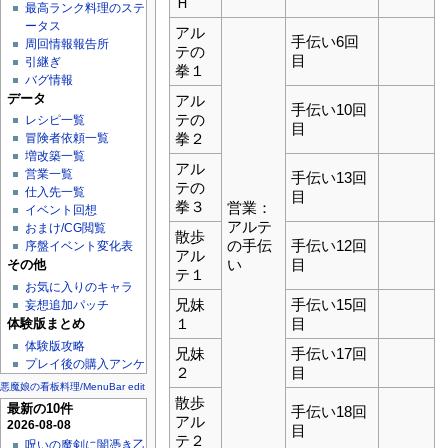
Ｈ
最高ランク料理のステ
ータス
アル
手伝い6回
周回情報報告所
テの
目
引継ぎ
拳１
バグ情報
データ
アル
手伝い10回
テの
レシピ一覧
目
拳２
冒険者依頼一覧
増改築一覧
アル
営業一覧
手伝い13回
テの
仕入先一覧
目
拳３
営業：
イベント回想
アルテ
おまけ/CG閲覧
散歩
の手伝
手伝い12回
序盤イベント変化表
アル
い
目
その他
テ１
お気に入りのキャラ
兄妹
手伝い15回
妄想追加パッチ
１
目
体験版まとめ
体験版攻略
兄妹
手伝い17回
プレイ後の購入アンケ
２
目
悪魔娘の看板料理/MenuBar edit
散歩
最新の10件
手伝い18回
アル
2026-08-08
目
テ２
呪いの魔剣に闇憑き乙