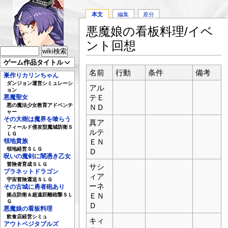
本文
編集
差分
悪魔娘の看板料理/イベ
ント回想
ゲーム作品タイトル
名前
行動
条件
備考
巣作りカリンちゃん
ダンジョン運営シミュレーシ
アル
ョン
テＥ
悪魔聖女
悪の魔法少女教育アドベンチ
ＮＤ
ャー
その大樹は魔界を喰らう
真ア
フィールド侵攻型魔城防衛Ｓ
ルテ
ＬＧ
ＥＮ
領地貴族
領地経営ＳＬＧ
Ｄ
呪いの魔剣に闇憑き乙女
冒険者育成ＳＬＧ
サシ
プラネットドラゴン
ィア
宇宙冒険運送ＳＬＧ
ーネ
その古城に勇者砲あり
ＥＮ
拠点防衛＆超遠距離砲撃ＳＬ
Ｇ
Ｄ
悪魔娘の看板料理
飲食店経営シミュ
キィ
アウトベジタブルズ