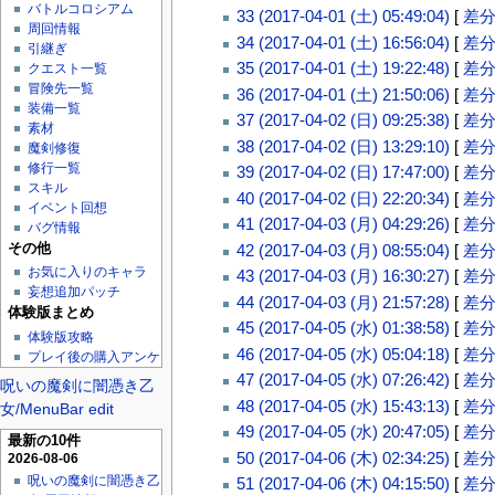
バトルコロシアム
33 (2017-04-01 (土) 05:49:04)
[
差
周回情報
34 (2017-04-01 (土) 16:56:04)
[
差
引継ぎ
35 (2017-04-01 (土) 19:22:48)
[
差
クエスト一覧
冒険先一覧
36 (2017-04-01 (土) 21:50:06)
[
差
装備一覧
37 (2017-04-02 (日) 09:25:38)
[
差
素材
38 (2017-04-02 (日) 13:29:10)
[
差
魔剣修復
修行一覧
39 (2017-04-02 (日) 17:47:00)
[
差
スキル
40 (2017-04-02 (日) 22:20:34)
[
差
イベント回想
41 (2017-04-03 (月) 04:29:26)
[
差
バグ情報
その他
42 (2017-04-03 (月) 08:55:04)
[
差
お気に入りのキャラ
43 (2017-04-03 (月) 16:30:27)
[
差
妄想追加パッチ
44 (2017-04-03 (月) 21:57:28)
[
差
体験版まとめ
45 (2017-04-05 (水) 01:38:58)
[
差
体験版攻略
46 (2017-04-05 (水) 05:04:18)
[
差
プレイ後の購入アンケ
47 (2017-04-05 (水) 07:26:42)
[
差
呪いの魔剣に闇憑き乙
48 (2017-04-05 (水) 15:43:13)
[
差
女/MenuBar edit
49 (2017-04-05 (水) 20:47:05)
[
差
最新の10件
50 (2017-04-06 (木) 02:34:25)
[
差
2026-08-06
呪いの魔剣に闇憑き乙
51 (2017-04-06 (木) 04:15:50)
[
差