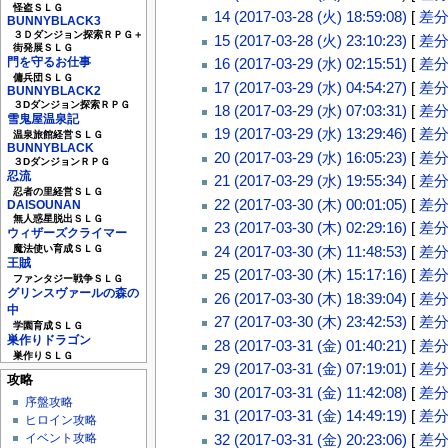
怪盗ＳＬＧ
14 (2017-03-28 (火) 18:59:08)
[
差
BUNNYBLACK3
３Ｄダンジョン探索ＲＰＧ＋
15 (2017-03-28 (火) 23:10:23)
[
差
街発展ＳＬＧ
門を守るお仕事
16 (2017-03-29 (水) 02:15:51)
[
差
傭兵団ＳＬＧ
17 (2017-03-29 (水) 04:54:27)
[
差
BUNNYBLACK2
３Dダンジョン探索ＲＰＧ
18 (2017-03-29 (水) 07:03:31)
[
差
雪鬼屋温泉記
19 (2017-03-29 (水) 13:29:46)
[
差
温泉旅館経営ＳＬＧ
BUNNYBLACK
20 (2017-03-29 (水) 16:05:23)
[
差
３DダンジョンＲＰＧ
忍流
21 (2017-03-29 (水) 19:55:34)
[
差
忍者の里経営ＳＬＧ
22 (2017-03-30 (木) 00:01:05)
[
差
DAISOUNAN
無人惑星脱出ＳＬＧ
23 (2017-03-30 (木) 02:29:16)
[
差
ウィザーズクライマー
24 (2017-03-30 (木) 11:48:53)
[
差
魔法使い育成ＳＬＧ
王賊
25 (2017-03-30 (木) 15:17:16)
[
差
ファンタジー戦争ＳＬＧ
グリンスヴァールの森の
26 (2017-03-30 (木) 18:39:04)
[
差
中
27 (2017-03-30 (木) 23:42:53)
[
差
学園育成ＳＬＧ
巣作りドラゴン
28 (2017-03-31 (金) 01:40:21)
[
差
巣作りＳＬＧ
29 (2017-03-31 (金) 07:19:01)
[
差
攻略
30 (2017-03-31 (金) 11:42:08)
[
差
序盤攻略
31 (2017-03-31 (金) 14:49:19)
[
差
ヒロイン攻略
イベント攻略
32 (2017-03-31 (金) 20:23:06)
[
差