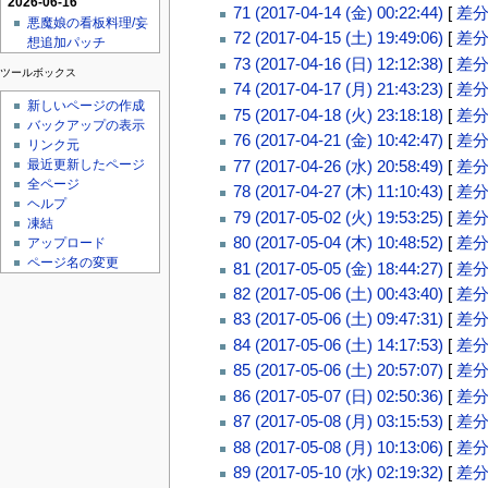
2026-06-16
71 (2017-04-14 (金) 00:22:44)
[
差
悪魔娘の看板料理/妄
72 (2017-04-15 (土) 19:49:06)
[
差
想追加パッチ
73 (2017-04-16 (日) 12:12:38)
[
差
ツールボックス
74 (2017-04-17 (月) 21:43:23)
[
差
新しいページの作成
75 (2017-04-18 (火) 23:18:18)
[
差
バックアップの表示
76 (2017-04-21 (金) 10:42:47)
[
差
リンク元
77 (2017-04-26 (水) 20:58:49)
[
差
最近更新したページ
全ページ
78 (2017-04-27 (木) 11:10:43)
[
差
ヘルプ
79 (2017-05-02 (火) 19:53:25)
[
差
凍結
80 (2017-05-04 (木) 10:48:52)
[
差
アップロード
ページ名の変更
81 (2017-05-05 (金) 18:44:27)
[
差
82 (2017-05-06 (土) 00:43:40)
[
差
83 (2017-05-06 (土) 09:47:31)
[
差
84 (2017-05-06 (土) 14:17:53)
[
差
85 (2017-05-06 (土) 20:57:07)
[
差
86 (2017-05-07 (日) 02:50:36)
[
差
87 (2017-05-08 (月) 03:15:53)
[
差
88 (2017-05-08 (月) 10:13:06)
[
差
89 (2017-05-10 (水) 02:19:32)
[
差