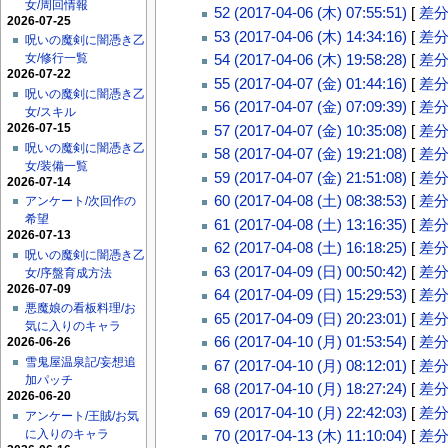
女/周回情報
52 (2017-04-06 (木) 07:55:51)
[
差
2026-07-25
53 (2017-04-06 (木) 14:34:16)
[
差
呪いの魔剣に闇憑き乙
女/修行一覧
54 (2017-04-06 (木) 19:58:28)
[
差
2026-07-22
55 (2017-04-07 (金) 01:44:16)
[
差
呪いの魔剣に闇憑き乙
56 (2017-04-07 (金) 07:09:39)
[
差
女/スキル
2026-07-15
57 (2017-04-07 (金) 10:35:08)
[
差
呪いの魔剣に闇憑き乙
58 (2017-04-07 (金) 19:21:08)
[
差
女/装備一覧
59 (2017-04-07 (金) 21:51:08)
[
差
2026-07-14
60 (2017-04-08 (土) 08:38:53)
[
差
アンケート/次回作の
希望
61 (2017-04-08 (土) 13:16:35)
[
差
2026-07-13
62 (2017-04-08 (土) 16:18:25)
[
差
呪いの魔剣に闇憑き乙
63 (2017-04-09 (日) 00:50:42)
[
差
女/序盤育成方法
2026-07-09
64 (2017-04-09 (日) 15:29:53)
[
差
悪魔娘の看板料理/お
65 (2017-04-09 (日) 20:23:01)
[
差
気に入りのキャラ
66 (2017-04-10 (月) 01:53:54)
[
差
2026-06-26
雪鬼屋温泉記/妄想追
67 (2017-04-10 (月) 08:12:01)
[
差
加パッチ
68 (2017-04-10 (月) 18:27:24)
[
差
2026-06-20
69 (2017-04-10 (月) 22:42:03)
[
差
アンケート/王賊/お気
に入りのキャラ
70 (2017-04-13 (木) 11:10:04)
[
差