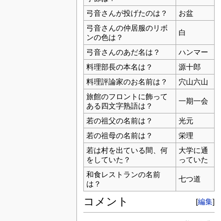
弓音さんが投げたのは？
お盆
弓音さんの仲居服のリボ
白
ンの色は？
弓音さんのあだ名は？
ハンマー
料理部長の本名は？
源十郎
料理評論家のお名前は？
穴山六山
旅館のフロントに飾って
一期一会
ある四文字熟語は？
若の祖父の名前は？
光元
若の祖母の名前は？
栄理
若は村を出ている間、何
大学に通
をしていた？
っていた
和食レストランの名前
七つ道
は？
コメント
[
編集
]