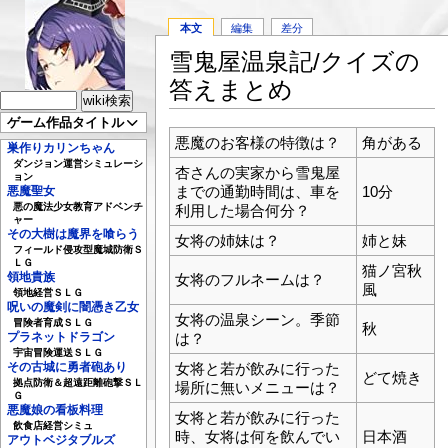
本文
編集
差分
雪鬼屋温泉記/クイズの
答えまとめ
ゲーム作品タイトル
悪魔のお客様の特徴は？
角がある
巣作りカリンちゃん
ダンジョン運営シミュレーシ
杏さんの実家から雪鬼屋
ョン
までの通勤時間は、車を
10分
悪魔聖女
悪の魔法少女教育アドベンチ
利用した場合何分？
ャー
その大樹は魔界を喰らう
女将の姉妹は？
姉と妹
フィールド侵攻型魔城防衛Ｓ
ＬＧ
猫ノ宮秋
領地貴族
女将のフルネームは？
風
領地経営ＳＬＧ
呪いの魔剣に闇憑き乙女
女将の温泉シーン。季節
冒険者育成ＳＬＧ
秋
は？
プラネットドラゴン
宇宙冒険運送ＳＬＧ
女将と若が飲みに行った
その古城に勇者砲あり
どて焼き
拠点防衛＆超遠距離砲撃ＳＬ
場所に無いメニューは？
Ｇ
悪魔娘の看板料理
女将と若が飲みに行った
飲食店経営シミュ
時、女将は何を飲んでい
日本酒
アウトベジタブルズ