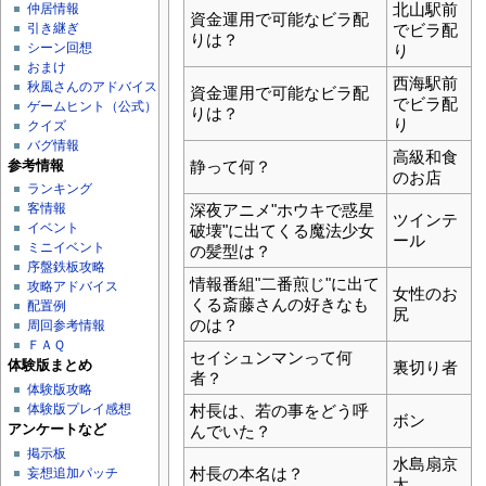
北山駅前
仲居情報
資金運用で可能なビラ配
引き継ぎ
でビラ配
りは？
シーン回想
り
おまけ
西海駅前
秋風さんのアドバイス
資金運用で可能なビラ配
でビラ配
ゲームヒント（公式）
りは？
り
クイズ
バグ情報
高級和食
参考情報
静って何？
のお店
ランキング
深夜アニメ"ホウキで惑星
客情報
ツインテ
イベント
破壊"に出てくる魔法少女
ール
ミニイベント
の髪型は？
序盤鉄板攻略
情報番組"二番煎じ"に出て
攻略アドバイス
女性のお
くる斎藤さんの好きなも
配置例
尻
のは？
周回参考情報
ＦＡＱ
セイシュンマンって何
体験版まとめ
裏切り者
者？
体験版攻略
村長は、若の事をどう呼
体験版プレイ感想
ボン
アンケートなど
んでいた？
掲示板
水島扇京
村長の本名は？
妄想追加パッチ
太