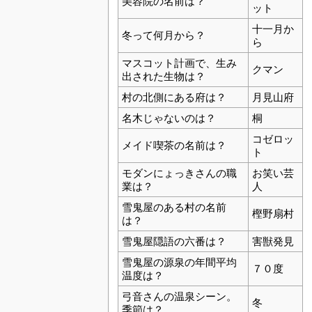
美容院の名前は？
ット
十一月か
冬って何月から？
ら
マスコット計画で、生み
クマン
出された生物は？
村の北側にある府は？
月見山府
名木じゃないのは？
桐
コゼロッ
メイド喫茶の名前は？
ト
モダンにょっきさんの職
お笑い芸
業は？
人
雪鬼屋のある村の名前
樫野扇村
は？
雪鬼屋隠語の六番は？
害獣発見
雪鬼屋の源泉の年間平均
７０度
温度は？
弓音さんの温泉シーン。
冬
季節は？