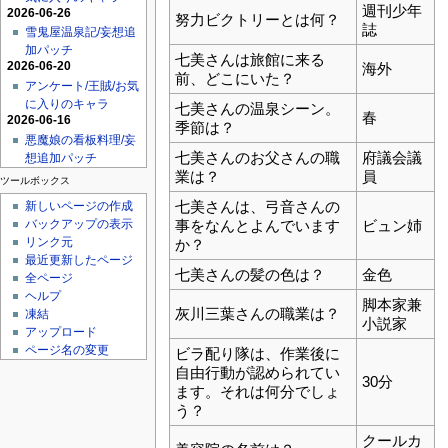
週刊少年
2026-06-26
努力ビクトリーとは何？
誌
雪鬼屋温泉記/妄想追
加パッチ
七美さんは旅館に来る
2026-06-20
海外
前、どこにいた？
アンケート/王賊/お気
に入りのキャラ
七美さんの温泉シーン。
春
2026-06-16
季節は？
悪魔娘の看板料理/妄
七美さんのお父さんの職
府議会議
想追加パッチ
業は？
員
ツールボックス
七美さんは、弓音さんの
新しいページの作成
事をなんとよんでいます
ビュン姉
バックアップの表示
リンク元
か？
最近更新したページ
七美さんの髪の色は？
金色
全ページ
ヘルプ
脚本家兼
灰川三葉さんの職業は？
凍結
小説家
アップロード
ページ名の変更
ビラ配り隊は、作業後に
自由行動が認められてい
30分
ます。それは何分でしょ
う？
クールカ