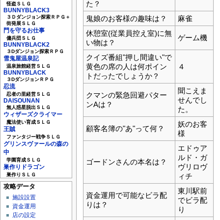
た？
怪盗ＳＬＧ
BUNNYBLACK3
鬼娘のお客様の趣味は？
麻雀
３Ｄダンジョン探索ＲＰＧ＋
街発展ＳＬＧ
門を守るお仕事
休憩室(従業員控え室)に無
ゲーム機
傭兵団ＳＬＧ
い物は？
BUNNYBLACK2
３Dダンジョン探索ＲＰＧ
クイズ番組"押し間違い"で
雪鬼屋温泉記
黄色の席の人は何ポイン
４
温泉旅館経営ＳＬＧ
BUNNYBLACK
トだったでしょうか？
３DダンジョンＲＰＧ
忍流
聞こえま
クマンの緊急回避パター
忍者の里経営ＳＬＧ
せんでし
DAISOUNAN
ンAは？
無人惑星脱出ＳＬＧ
た。
ウィザーズクライマー
魔法使い育成ＳＬＧ
妖のお客
顧客名簿の"あ"って何？
王賊
様
ファンタジー戦争ＳＬＧ
グリンスヴァールの森の
エドゥア
中
ルド・ガ
学園育成ＳＬＧ
ゴードンさんの本名は？
ヴリロヴ
巣作りドラゴン
ィチ
巣作りＳＬＧ
攻略データ
東川駅前
資金運用で可能なビラ配
施設設置
でビラ配
りは？
資金運用
り
店の設定