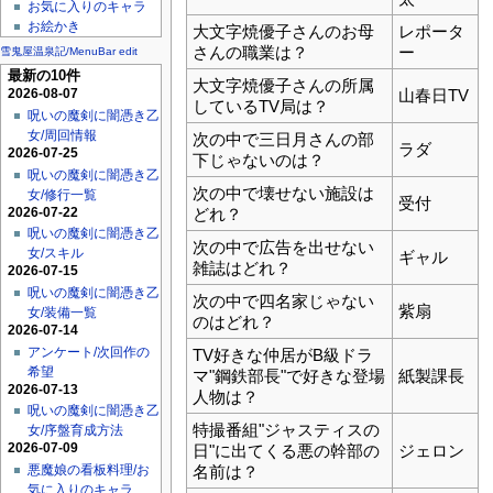
お気に入りのキャラ
お絵かき
大文字焼優子さんのお母
レポータ
さんの職業は？
ー
雪鬼屋温泉記/MenuBar edit
最新の10件
大文字焼優子さんの所属
山春日TV
2026-08-07
しているTV局は？
呪いの魔剣に闇憑き乙
女/周回情報
次の中で三日月さんの部
ラダ
2026-07-25
下じゃないのは？
呪いの魔剣に闇憑き乙
次の中で壊せない施設は
女/修行一覧
受付
2026-07-22
どれ？
呪いの魔剣に闇憑き乙
次の中で広告を出せない
女/スキル
ギャル
雑誌はどれ？
2026-07-15
呪いの魔剣に闇憑き乙
次の中で四名家じゃない
紫扇
女/装備一覧
のはどれ？
2026-07-14
アンケート/次回作の
TV好きな仲居がB級ドラ
希望
マ"鋼鉄部長"で好きな登場
紙製課長
2026-07-13
人物は？
呪いの魔剣に闇憑き乙
特撮番組"ジャスティスの
女/序盤育成方法
2026-07-09
日"に出てくる悪の幹部の
ジェロン
悪魔娘の看板料理/お
名前は？
気に入りのキャラ