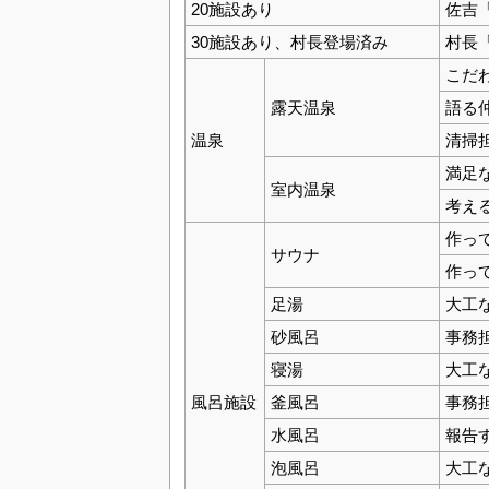
20施設あり
佐吉
30施設あり、村長登場済み
村長
こだ
露天温泉
語る
温泉
清掃
満足
室内温泉
考え
作っ
サウナ
作っ
足湯
大工
砂風呂
事務
寝湯
大工
風呂施設
釜風呂
事務
水風呂
報告
泡風呂
大工