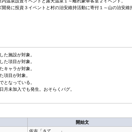
室内温泉設置イベントと露天温泉１～離れ豪華客室２イベント。
ズ開発に投資３イベントと村の治安維持活動に寄付１～山の治安維
した施設が対象。
した項目が対象。
たキャラが対象。
た項目が対象。
でとなっている。
日月未加入でも発生。おそらくバグ。
開始文
佐吉「さて……」