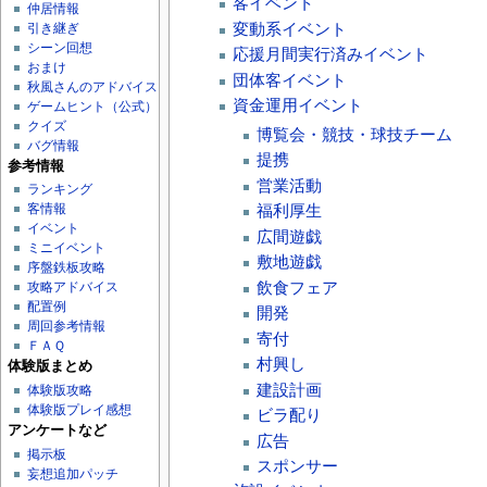
客イベント
仲居情報
変動系イベント
引き継ぎ
シーン回想
応援月間実行済みイベント
おまけ
団体客イベント
秋風さんのアドバイス
資金運用イベント
ゲームヒント（公式）
クイズ
博覧会・競技・球技チーム
バグ情報
提携
参考情報
営業活動
ランキング
福利厚生
客情報
イベント
広間遊戯
ミニイベント
敷地遊戯
序盤鉄板攻略
飲食フェア
攻略アドバイス
配置例
開発
周回参考情報
寄付
ＦＡＱ
村興し
体験版まとめ
建設計画
体験版攻略
体験版プレイ感想
ビラ配り
アンケートなど
広告
掲示板
スポンサー
妄想追加パッチ