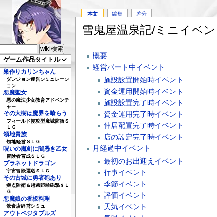
本文
編集
差分
雪鬼屋温泉記/ミニイベン
概要
ゲーム作品タイトル
経営パート中イベント
巣作りカリンちゃん
施設設置開始時イベント
ダンジョン運営シミュレーシ
ョン
資金運用開始時イベント
悪魔聖女
悪の魔法少女教育アドベンチ
施設設置完了時イベント
ャー
資金運用完了時イベント
その大樹は魔界を喰らう
フィールド侵攻型魔城防衛Ｓ
仲居配置完了時イベント
ＬＧ
領地貴族
店の設定完了時イベント
領地経営ＳＬＧ
月経過中イベント
呪いの魔剣に闇憑き乙女
冒険者育成ＳＬＧ
最初のお出迎えイベント
プラネットドラゴン
宇宙冒険運送ＳＬＧ
行事イベント
その古城に勇者砲あり
季節イベント
拠点防衛＆超遠距離砲撃ＳＬ
Ｇ
評価イベント
悪魔娘の看板料理
天気イベント
飲食店経営シミュ
アウトベジタブルズ