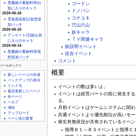
悪魔娘の看板料理/お
ゴードン
気に入りのキャラ
ドノバン
2026-06-26
コナユキ
雪鬼屋温泉記/妄想追
穴山六山
加パッチ
2026-06-20
妖キャラ
アンケート/王賊/お気
ＴＶ関連キャラ
に入りのキャラ
2026-06-16
妖説明イベント
悪魔娘の看板料理/妄
佐吉イベント
想追加パッチ
コメント
ツールボックス
概要
新しいページの作成
バックアップの表示
リンク元
イベントの数は多いよ。
最近更新したページ
イベントは経営パートの前に発生する
全ページ
る。
ヘルプ
月初イベントはゲームシステムに関わ
凍結
アップロード
共通イベントより優先順位が高いモー
ページ名の変更
発生有無状況が共有されているイベン
指導Ｂ１～Ｂ３イベントと指導Ｃ