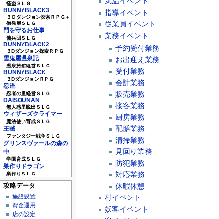
気温イベント
怪盗ＳＬＧ
BUNNYBLACK3
指導イベント
３Ｄダンジョン探索ＲＰＧ＋
従業員イベント
街発展ＳＬＧ
門を守るお仕事
業務イベント
傭兵団ＳＬＧ
BUNNYBLACK2
予約受付業務
３Dダンジョン探索ＲＰＧ
雪鬼屋温泉記
お出迎え業務
温泉旅館経営ＳＬＧ
受付業務
BUNNYBLACK
３DダンジョンＲＰＧ
会計業務
忍流
販売業務
忍者の里経営ＳＬＧ
DAISOUNAN
接客業務
無人惑星脱出ＳＬＧ
ウィザーズクライマー
厨房業務
魔法使い育成ＳＬＧ
配膳業務
王賊
ファンタジー戦争ＳＬＧ
清掃業務
グリンスヴァールの森の
見回り業務
中
学園育成ＳＬＧ
防犯業務
巣作りドラゴン
対応業務
巣作りＳＬＧ
休暇休憩
攻略データ
施設設置
村イベント
資金運用
妖客イベント
店の設定