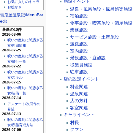
施設イベント
お気に入りのキャラ
お絵かき
温泉・風呂施設・風呂娯楽施設
雪鬼屋温泉記/MenuBar
宿泊施設
edit
食事施設・喫茶施設・酒屋施設
最新の10件
業務施設
2026-08-06
サービス施設・土産施設
呪いの魔剣に闇憑き乙
遊戯施設
女/周回情報
2026-07-25
室内施設
呪いの魔剣に闇憑き乙
景観施設・庭施設
女/修行一覧
従業員施設
2026-07-22
駐車施設
呪いの魔剣に闇憑き乙
女/スキル
店の設定イベント
2026-07-15
料金関連
呪いの魔剣に闇憑き乙
温泉関連
女/装備一覧
2026-07-14
店の方針
アンケート/次回作の
客室関連
希望
2026-07-13
キャライベント
呪いの魔剣に闇憑き乙
村長
女/序盤育成方法
クマン
2026-07-09