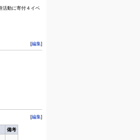
持活動に寄付４イベ
[
編集
]
[
編集
]
備考