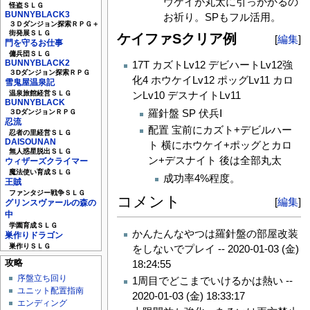
ウケイが丸太に引っかかるの
怪盗ＳＬＧ
BUNNYBLACK3
お祈り。SPもフル活用。
３Ｄダンジョン探索ＲＰＧ＋
街発展ＳＬＧ
ケイファSクリア例
[
編集
]
門を守るお仕事
傭兵団ＳＬＧ
BUNNYBLACK2
17T カズトLv12 デビハートLv12強
３Dダンジョン探索ＲＰＧ
化4 ホウケイLv12 ポッグLv11 カロ
雪鬼屋温泉記
ンLv10 デスナイトLv11
温泉旅館経営ＳＬＧ
BUNNYBLACK
羅針盤 SP 伏兵Ⅰ
３DダンジョンＲＰＧ
忍流
配置 宝前にカズト+デビルハー
忍者の里経営ＳＬＧ
DAISOUNAN
ト 横にホウケイ+ポッグとカロ
無人惑星脱出ＳＬＧ
ン+デスナイト 後は全部丸太
ウィザーズクライマー
魔法使い育成ＳＬＧ
成功率4%程度。
王賊
ファンタジー戦争ＳＬＧ
コメント
[
編集
]
グリンスヴァールの森の
中
学園育成ＳＬＧ
かんたんなやつは羅針盤の部屋改装
巣作りドラゴン
巣作りＳＬＧ
をしないでプレイ --
2020-01-03 (金)
攻略
18:24:55
序盤立ち回り
1周目でどこまでいけるかは熱い --
ユニット配置指南
2020-01-03 (金) 18:33:17
エンディング