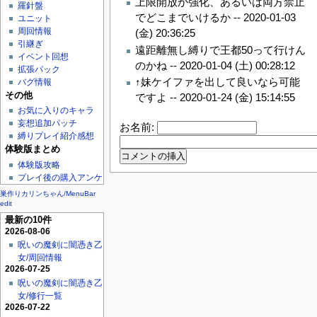
上限開放か強化、あるいは両方禁止
羅針盤
でどこまでいけるか --
2020-01-03
ユニット
周回情報
(金) 20:36:25
引継ぎ
遠距離無し縛りで王都50って行けん
イベント回想
のかね --
2020-01-04 (土) 00:28:12
拡張パック
↑妹ケイファを出して良いなら可能
バグ情報
その他
ですよ --
2020-01-24 (金) 15:14:55
お気に入りのキャラ
妄想追加パッチ
お名前:
縛りプレイ紹介感想
体験版まとめ
体験版攻略
プレイ後の購入アンケ
巣作りカリンちゃん/MenuBar
edit
最新の10件
2026-08-06
呪いの魔剣に闇憑き乙
女/周回情報
2026-07-25
呪いの魔剣に闇憑き乙
女/修行一覧
2026-07-22