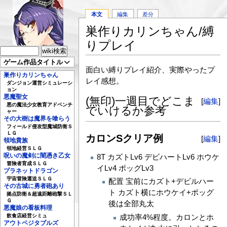
本文
編集
差分
巣作りカリンちゃん/縛
りプレイ
ゲーム作品タイトル
面白い縛りプレイ紹介、実際やったプ
巣作りカリンちゃん
レイ感想。
ダンジョン運営シミュレーシ
ョン
悪魔聖女
(無印)一週目でどこま
[
編集
]
悪の魔法少女教育アドベンチ
でいけるか参考
ャー
その大樹は魔界を喰らう
フィールド侵攻型魔城防衛Ｓ
ＬＧ
カロンSクリア例
[
編集
]
領地貴族
領地経営ＳＬＧ
呪いの魔剣に闇憑き乙女
8T カズトLv6 デビハートLv6 ホウケ
冒険者育成ＳＬＧ
イLv4 ポッグLv3
プラネットドラゴン
宇宙冒険運送ＳＬＧ
配置 宝前にカズト+デビルハー
その古城に勇者砲あり
ト カズト横にホウケイ+ポッグ
拠点防衛＆超遠距離砲撃ＳＬ
Ｇ
後は全部丸太
悪魔娘の看板料理
成功率4%程度。カロンとホ
飲食店経営シミュ
アウトベジタブルズ