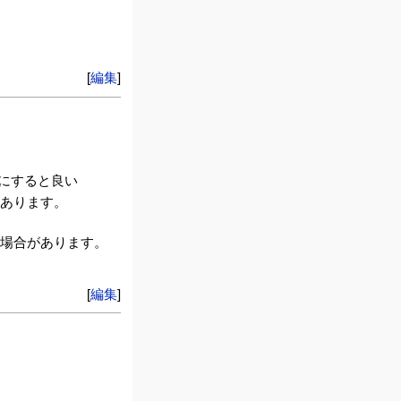
[
編集
]
安にすると良い
があります。
る場合があります。
[
編集
]