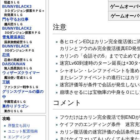
怪盗ＳＬＧ
ゲームオーバー
BUNNYBLACK3
３Ｄダンジョン探索ＲＰＧ＋
ゲームオーバ
街発展ＳＬＧ
門を守るお仕事
傭兵団ＳＬＧ
注意
BUNNYBLACK2
３Dダンジョン探索ＲＰＧ
雪鬼屋温泉記
各ヒロインEDはカリン完全復活後に
温泉旅館経営ＳＬＧ
BUNNYBLACK
カリンとフウのみ完全復活後真ED発
３DダンジョンＲＰＧ
忍流
カリンの「会話その5」までで止めてお
忍者の里経営ＳＬＧ
迷宮Lv60到達時のターン延長は+3
DAISOUNAN
無人惑星脱出ＳＬＧ
シャオレン・レンファイベントを進め
ウィザーズクライマー
またレンファイベントの進行にはカリ
魔法使い育成ＳＬＧ
王賊
迷宮評価等が条件で会話が発生しない
ファンタジー戦争ＳＬＧ
崩壊させるには宝物庫の中身を０にし
グリンスヴァールの森の
中
コメント
学園育成ＳＬＧ
巣作りドラゴン
巣作りＳＬＧ
フウだけはカリン完全復活で別ENDがあ
攻略
ケイファのエンディング条件 迷宮充実度
序盤立ち回り
ユニット配置指南
カリン復活後の迷宮評価の会話条件はS
エンディング
Ｂはケイファいてもいなくても出来たが