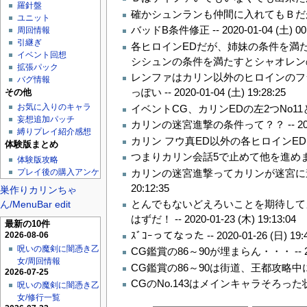
羅針盤
確かシュンランも仲間に入れてもＢだが
ユニット
バッドB条件修正 --
2020-01-04 (土) 00
周回情報
引継ぎ
各ヒロインEDだが、姉妹の条件を満
イベント回想
シシュンの条件を満たすとシャオレンの
拡張パック
レンファはカリン以外のヒロインのフ
バグ情報
っぽい --
2020-01-04 (土) 19:28:25
その他
お気に入りのキャラ
イベントCG、カリンEDの左2つNo11
妄想追加パッチ
カリンの迷宮進撃の条件って？？ --
2
縛りプレイ紹介感想
カリン フウ真ED以外の各ヒロインE
体験版まとめ
つまりカリン会話5で止めて他を進めま
体験版攻略
カリンの迷宮進撃ってカリンが迷宮に
プレイ後の購入アンケ
20:12:35
巣作りカリンちゃ
とんでもないどえろいことを期待して
ん/MenuBar edit
はずだ！ --
2020-01-23 (木) 19:13:04
最新の10件
ｽﾞｺｰってなった --
2020-01-26 (日) 19:
2026-08-06
呪いの魔剣に闇憑き乙
CG鑑賞の86～90が埋まらん・・・ --
女/周回情報
CG鑑賞の86～90は街道、王都攻略中
2026-07-25
CGのNo.143はメインキャラそろっ
呪いの魔剣に闇憑き乙
女/修行一覧