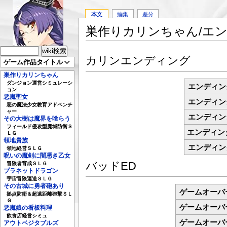
本文
編集
差分
巣作りカリンちゃん/エ
カリンエンディング
ゲーム作品タイトル
巣作りカリンちゃん
ダンジョン運営シミュレーシ
エンディン
ョン
悪魔聖女
エンディン
悪の魔法少女教育アドベンチ
ャー
エンディン
その大樹は魔界を喰らう
フィールド侵攻型魔城防衛Ｓ
エンディン
ＬＧ
領地貴族
エンディン
領地経営ＳＬＧ
呪いの魔剣に闇憑き乙女
バッドED
冒険者育成ＳＬＧ
プラネットドラゴン
宇宙冒険運送ＳＬＧ
その古城に勇者砲あり
ゲームオーバ
拠点防衛＆超遠距離砲撃ＳＬ
Ｇ
ゲームオーバ
悪魔娘の看板料理
飲食店経営シミュ
ゲームオーバ
アウトベジタブルズ