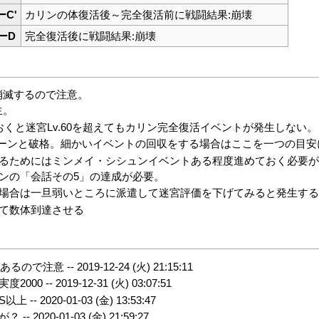
C'
カリンの体復活後～完全復活前に戦闘結果:崩壊
ーD
完全復活後に戦闘結果:崩壊
消滅するので注意。
生。
くと迷宮Lv.60を超えてもカリン完全復活イベントが発生しない。
0ターンと破格。細かいイベントの回収をする場合はここを一つの目
るためにはミンメイ・シシュンイベントある程度進めておく必要
ンの「会話その5」の達成が必要。
場合は一旦弱いところに派遣して迷宮評価を下げてみると発生す
て数体到達させる
るので注意 --
2019-12-24 (火) 21:15:11
2000 --
2019-12-31 (火) 03:07:51
以上 --
2020-01-03 (金) 13:53:47
？ --
2020-01-03 (金) 21:59:27