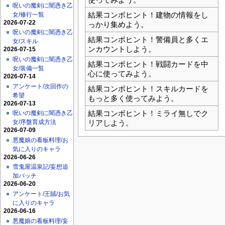
呪いの魔剣に闇憑き乙
結果コンボヒント！建物の情報をし
女/修行一覧
2026-07-22
っかり集めよう。
呪いの魔剣に闇憑き乙
結果コンボヒント！警備員と多くエ
女/スキル
ンカウントしよう。
2026-07-15
呪いの魔剣に闇憑き乙
結果コンボヒント！戦闘カードを中
女/装備一覧
心に使ってみよう。
2026-07-14
アンケート/次回作の
結果コンボヒント！スキルカードを
希望
もっと多く使ってみよう。
2026-07-13
結果コンボヒント！ミライ無しでク
呪いの魔剣に闇憑き乙
リアしよう。
女/序盤育成方法
2026-07-09
悪魔娘の看板料理/お
気に入りのキャラ
2026-06-26
雪鬼屋温泉記/妄想追
加パッチ
2026-06-20
アンケート/王賊/お気
に入りのキャラ
2026-06-16
悪魔娘の看板料理/妄