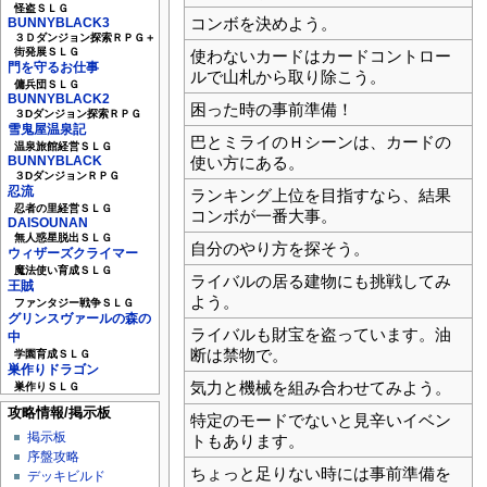
怪盗ＳＬＧ
コンボを決めよう。
BUNNYBLACK3
３Ｄダンジョン探索ＲＰＧ＋
街発展ＳＬＧ
使わないカードはカードコントロー
門を守るお仕事
ルで山札から取り除こう。
傭兵団ＳＬＧ
BUNNYBLACK2
困った時の事前準備！
３Dダンジョン探索ＲＰＧ
雪鬼屋温泉記
巴とミライのＨシーンは、カードの
温泉旅館経営ＳＬＧ
使い方にある。
BUNNYBLACK
３DダンジョンＲＰＧ
忍流
ランキング上位を目指すなら、結果
忍者の里経営ＳＬＧ
コンボが一番大事。
DAISOUNAN
無人惑星脱出ＳＬＧ
自分のやり方を探そう。
ウィザーズクライマー
魔法使い育成ＳＬＧ
ライバルの居る建物にも挑戦してみ
王賊
よう。
ファンタジー戦争ＳＬＧ
グリンスヴァールの森の
ライバルも財宝を盗っています。油
中
断は禁物で。
学園育成ＳＬＧ
巣作りドラゴン
気力と機械を組み合わせてみよう。
巣作りＳＬＧ
攻略情報/掲示板
特定のモードでないと見辛いイベン
掲示板
トもあります。
序盤攻略
ちょっと足りない時には事前準備を
デッキビルド