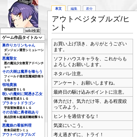
本文
編集
差分
アウトベジタブルズ/ヒ
ント
ゲーム作品タイトル
お買い上げ頂き、ありがとうござい
巣作りカリンちゃん
ます。
ダンジョン運営シミュレーシ
ョン
ソフトハウスキャラを、これからも
悪魔聖女
悪の魔法少女教育アドベンチ
よろしくお願いします。
ャー
その大樹は魔界を喰らう
ネタバレ注意。
フィールド侵攻型魔城防衛Ｓ
ＬＧ
アンケート、お願いしますね。
領地貴族
領地経営ＳＬＧ
最終日の駆け込みポイントに注意。
呪いの魔剣に闇憑き乙女
冒険者育成ＳＬＧ
体力だけ、気力だけ等、ある程度絞
プラネットドラゴン
ってみよう。
宇宙冒険運送ＳＬＧ
その古城に勇者砲あり
ヒントを過信するな！
拠点防衛＆超遠距離砲撃ＳＬ
Ｇ
気楽にいこう。
悪魔娘の看板料理
飲食店経営シミュ
考え過ぎずに、トライ！
アウトベジタブルズ