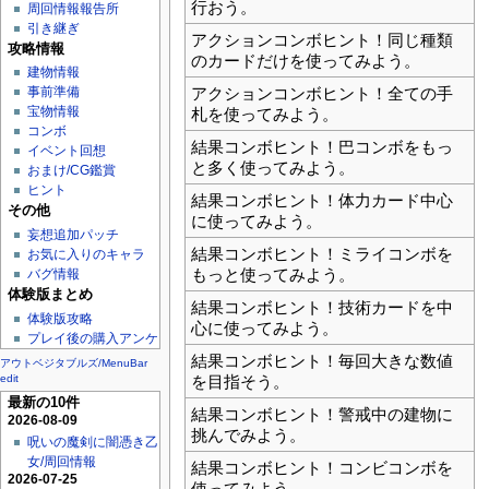
行おう。
周回情報報告所
引き継ぎ
アクションコンボヒント！同じ種類
攻略情報
のカードだけを使ってみよう。
建物情報
アクションコンボヒント！全ての手
事前準備
宝物情報
札を使ってみよう。
コンボ
結果コンボヒント！巴コンボをもっ
イベント回想
と多く使ってみよう。
おまけ/CG鑑賞
ヒント
結果コンボヒント！体力カード中心
その他
に使ってみよう。
妄想追加パッチ
結果コンボヒント！ミライコンボを
お気に入りのキャラ
もっと使ってみよう。
バグ情報
体験版まとめ
結果コンボヒント！技術カードを中
体験版攻略
心に使ってみよう。
プレイ後の購入アンケ
結果コンボヒント！毎回大きな数値
アウトベジタブルズ/MenuBar
edit
を目指そう。
最新の10件
結果コンボヒント！警戒中の建物に
2026-08-09
挑んでみよう。
呪いの魔剣に闇憑き乙
女/周回情報
結果コンボヒント！コンビコンボを
2026-07-25
使ってみよう。