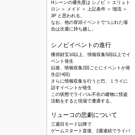
Hシーンの優先度は シノビ ＞ エリュト
ロン ＞ メイド ＞ 上記条件 ＞ 瑠流 ＞
3P と思われる。
なお、他の冒頭イベントでつぶれた場
合は次週に持ち越し。
シノビイベントの進行
獲得財宝10以上、情報収集5回以上でイ
ベント発生
以後、情報収集2回ごとにイベントが発
生(計4回)
さらに情報収集を行うと巴、ミライに
話すイベントが発生
この状態でライバル不在の建物に怪盗
活動をすると現場で遭遇する。
リューコの悲劇について
三週目モード以降で
ゲームスタート直後、2週連続でライバ