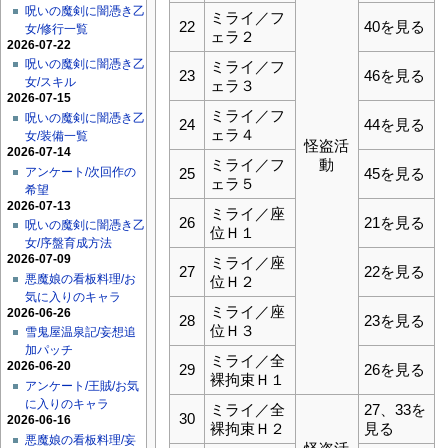
呪いの魔剣に闇憑き乙
ミライ／フ
22
40を見る
女/修行一覧
ェラ２
2026-07-22
呪いの魔剣に闇憑き乙
ミライ／フ
23
46を見る
女/スキル
ェラ３
2026-07-15
ミライ／フ
呪いの魔剣に闇憑き乙
24
44を見る
ェラ４
女/装備一覧
怪盗活
2026-07-14
ミライ／フ
動
アンケート/次回作の
25
45を見る
ェラ５
希望
2026-07-13
ミライ／座
26
21を見る
呪いの魔剣に闇憑き乙
位Ｈ１
女/序盤育成方法
2026-07-09
ミライ／座
27
22を見る
悪魔娘の看板料理/お
位Ｈ２
気に入りのキャラ
ミライ／座
2026-06-26
28
23を見る
位Ｈ３
雪鬼屋温泉記/妄想追
加パッチ
ミライ／全
2026-06-20
29
26を見る
裸拘束Ｈ１
アンケート/王賊/お気
に入りのキャラ
ミライ／全
27、33を
30
2026-06-16
裸拘束Ｈ２
見る
悪魔娘の看板料理/妄