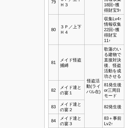
79
Ｈ３
18回↑獲
得財宝9↑
収集Lv4↑
情報収集
３Ｐ／上下
80
22回↑獲
Ｈ４
得財宝
11↑
歌蓮のい
る建物で
メイド怪盗
直接対決
81
捕縛
後、怪盗
活動を成
功させる
怪盗活
81発生後
動(ライ
メイド達と
82
or三周目
バル在)
の宴１
モード
メイド達と
83
82発生後
の宴２
メイド達と
83＋事前
84
の宴３
Lv2↑