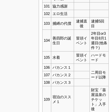
101
協力感謝
102
エロ生活
逮捕直
逮捕5回
103
捕縛の代償
後
目
2年目or3
善四郎の誕
冒頭イ
年目8月1
104
生日
ベント
週目(他条
件？)
冒頭イ
ハードモ
105
水着
ベント
ード
106
バカンス１
二周目モ
107
バカンス２
ード以降
108
バカンス３
財宝「葵
屋温泉の
宿泊のスス
109
チケッ
メ１
ト」入手
後