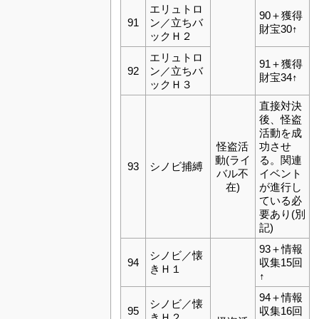
エリュトロ
90＋獲得
91
ン／立ちバ
財宝30↑
ックＨ２
エリュトロ
91＋獲得
92
ン／立ちバ
財宝34↑
ックＨ３
直接対決
後、怪盗
活動を成
怪盗活
功させ
動(ライ
る。関連
93
シノビ捕縛
バル不
イベント
在)
が進行し
ている必
要あり(別
記)
93＋情報
シノビ／懐
94
収集15回
きＨ１
↑
94＋情報
シノビ／懐
95
収集16回
きＨ２