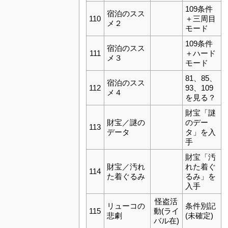
109条件
宿泊のスス
110
＋三周目
メ２
モード
109条件
宿泊のスス
111
＋ハード
メ３
モード
81、85、
宿泊のスス
112
93、109
メ４
を見る？
財宝「謎
財宝／謎の
のデー
113
データ
タ」を入
手
財宝「汚
財宝／汚れ
れた着ぐ
114
た着ぐるみ
るみ」を
入手
怪盗活
リューコの
条件別記
115
動(ライ
悲劇
(未確定)
バル在)