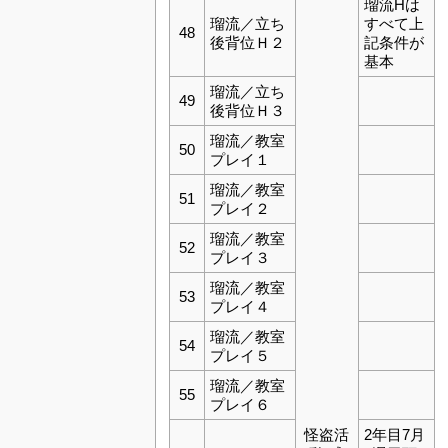
瑠流Hは
瑠流／立ち
すべて上
48
後背位Ｈ２
記条件が
基本
瑠流／立ち
49
後背位Ｈ３
瑠流／教室
50
プレイ１
瑠流／教室
51
プレイ２
瑠流／教室
52
プレイ３
瑠流／教室
53
プレイ４
瑠流／教室
54
プレイ５
瑠流／教室
55
プレイ６
怪盗活
2年目7月