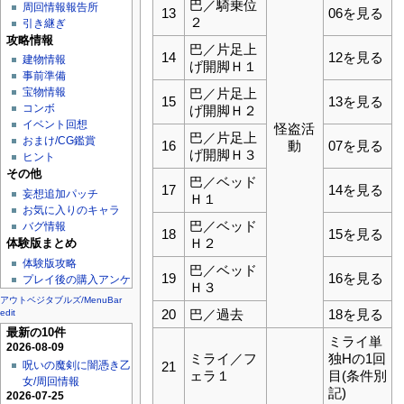
巴／騎乗位
周回情報報告所
13
06を見る
２
引き継ぎ
攻略情報
巴／片足上
14
12を見る
建物情報
げ開脚Ｈ１
事前準備
宝物情報
巴／片足上
15
13を見る
コンボ
げ開脚Ｈ２
イベント回想
怪盗活
巴／片足上
おまけ/CG鑑賞
16
動
07を見る
げ開脚Ｈ３
ヒント
その他
巴／ベッド
17
14を見る
妄想追加パッチ
Ｈ１
お気に入りのキャラ
巴／ベッド
バグ情報
18
15を見る
Ｈ２
体験版まとめ
体験版攻略
巴／ベッド
19
16を見る
プレイ後の購入アンケ
Ｈ３
アウトベジタブルズ/MenuBar
20
巴／過去
18を見る
edit
最新の10件
ミライ単
2026-08-09
ミライ／フ
独Hの1回
呪いの魔剣に闇憑き乙
21
ェラ１
目(条件別
女/周回情報
記)
2026-07-25