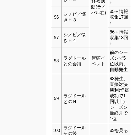
怪盗活
↑
動(ライ
95＋情報
バル在)
シノビ／懐
96
収集17回
きＨ３
↑
96＋情報
シノビ／懐
97
収集18回
きＨ４
↑
前のシー
ラグドール
冒頭イ
ズンで5
98
との会談
ベント
位以内、
自動発生
98発生、
直接対決
勝利(怪盗
ラグドール
成功で1
99
とのＨ
回以上)、
シーズン
最終月で
1位
ラグドール
100
99を見る
その後