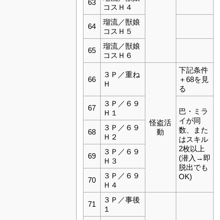
63
コスＨ４
瑠流／獣娘
64
コスＨ５
瑠流／獣娘
65
コスＨ６
下記条件
３Ｐ／重ね
66
＋68を見
Ｈ
る
３Ｐ／６９
67
巴・ミラ
Ｈ１
イが同
怪盗活
３Ｐ／６９
数、また
68
動
Ｈ２
はスキル
2枚以上
３Ｐ／６９
69
(潜入→即
Ｈ３
脱出でも
３Ｐ／６９
OK)
70
Ｈ４
３Ｐ／事後
71
１