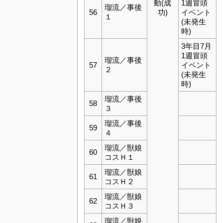
動(成
1週冒頭
瑠流／事後
56
功)
イベント
１
(未発生
時)
3年目7月
1週冒頭
瑠流／事後
57
イベント
２
(未発生
時)
瑠流／事後
58
３
瑠流／事後
59
４
瑠流／獣娘
60
コスＨ１
瑠流／獣娘
61
コスＨ２
瑠流／獣娘
62
コスＨ３
瑠流／獣娘