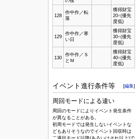
の後
獲得財宝
作中作／転
128
20↑(優先
落
度低)
獲得財宝
作中作／寒
129
30↑(優先
い日
度低)
獲得財宝
作中作／Ｓ
130
40↑(優先
とＭ
度低)
イベント進行条件等
[
編集
]
周回モードによる違い
周回のモードによりイベント発生条件
が異なることがある。
初周モードでは発生しないイベントな
どもありそうなのでイベント回収時は
二週目モード以降(あるいはそれ以上)で