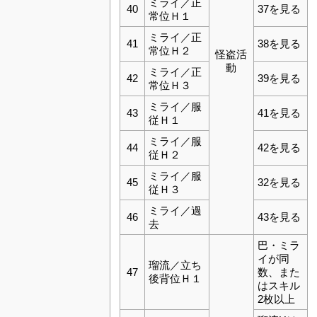
ミライ／正
40
37を見る
常位Ｈ１
ミライ／正
41
38を見る
常位Ｈ２
怪盗活
動
ミライ／正
42
39を見る
常位Ｈ３
ミライ／服
43
41を見る
従Ｈ１
ミライ／服
44
42を見る
従Ｈ２
ミライ／服
45
32を見る
従Ｈ３
ミライ／過
46
43を見る
去
巴・ミラ
イが同
瑠流／立ち
47
数、また
後背位Ｈ１
はスキル
2枚以上