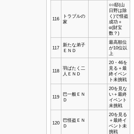
○○邸(山
日野は除
トラブルの
く)で怪盗
116
家
成功＋
α(財宝
数？)
最高順位
新たな弟子
117
が10位以
ＥＮＤ
上
20・46を
羽ばたく二
見る＋最
118
人ＥＮＤ
終イベン
ト未挑戦
20を見な
巴一般ＥＮ
い＋最終
119
Ｄ
イベント
未挑戦
20を見る
巴怪盗ＥＮ
＋最終イ
120
Ｄ
ベント未
挑戦