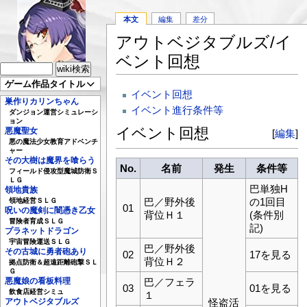
本文
編集
差分
アウトベジタブルズ/イ
ベント回想
ゲーム作品タイトル
イベント回想
巣作りカリンちゃん
イベント進行条件等
ダンジョン運営シミュレーシ
ョン
イベント回想
悪魔聖女
[
編集
]
悪の魔法少女教育アドベンチ
ャー
その大樹は魔界を喰らう
No.
名前
発生
条件等
フィールド侵攻型魔城防衛Ｓ
ＬＧ
巴単独H
領地貴族
巴／野外後
の1回目
領地経営ＳＬＧ
01
呪いの魔剣に闇憑き乙女
背位Ｈ１
(条件別
冒険者育成ＳＬＧ
記)
プラネットドラゴン
宇宙冒険運送ＳＬＧ
巴／野外後
その古城に勇者砲あり
02
17を見る
背位Ｈ２
拠点防衛＆超遠距離砲撃ＳＬ
Ｇ
悪魔娘の看板料理
巴／フェラ
03
01を見る
飲食店経営シミュ
１
アウトベジタブルズ
怪盗活