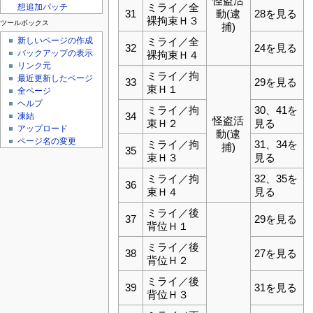
怪盗活
ミライ／全
想追加パッチ
31
動(逮
28を見る
裸拘束Ｈ３
ツールボックス
捕)
新しいページの作成
ミライ／全
32
24を見る
バックアップの表示
裸拘束Ｈ４
リンク元
ミライ／拘
最近更新したページ
33
29を見る
束Ｈ１
全ページ
ヘルプ
ミライ／拘
30、41を
34
凍結
怪盗活
束Ｈ２
見る
アップロード
動(逮
ページ名の変更
ミライ／拘
31、34を
捕)
35
束Ｈ３
見る
ミライ／拘
32、35を
36
束Ｈ４
見る
ミライ／後
37
29を見る
背位Ｈ１
ミライ／後
38
27を見る
背位Ｈ２
ミライ／後
39
31を見る
背位Ｈ３