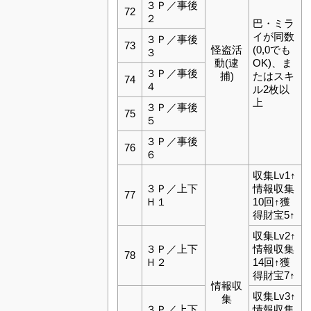
３Ｐ／事後
72
２
巴・ミラ
イが同数
３Ｐ／事後
73
怪盗活
(0,0でも
３
動(逮
OK)、ま
３Ｐ／事後
捕)
たはスキ
74
４
ル2枚以
上
３Ｐ／事後
75
５
３Ｐ／事後
76
６
収集Lv1↑
３Ｐ／上下
情報収集
77
Ｈ１
10回↑獲
得財宝5↑
収集Lv2↑
３Ｐ／上下
情報収集
78
Ｈ２
14回↑獲
得財宝7↑
情報収
収集Lv3↑
集
３Ｐ／上下
情報収集