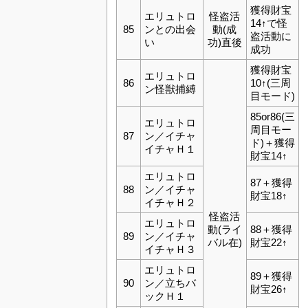
獲得財宝
エリュトロ
怪盗活
14↑で怪
85
ンとの出会
動(成
盗活動に
い
功)直後
成功
獲得財宝
エリュトロ
86
10↑(三周
ン怪獣捕縛
目モード)
85or86(三
エリュトロ
周目モー
87
ン／イチャ
ド)＋獲得
イチャＨ１
財宝14↑
エリュトロ
87＋獲得
88
ン／イチャ
財宝18↑
イチャＨ２
怪盗活
エリュトロ
動(ライ
88＋獲得
89
ン／イチャ
バル在)
財宝22↑
イチャＨ３
エリュトロ
89＋獲得
90
ン／立ちバ
財宝26↑
ックＨ１