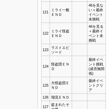
46を見な
ミライ一般
い＋最終
121
ＥＮＤ
イベント
未挑戦
46を見る
ミライ怪盗
＋最終イ
122
ＥＮＤ
ベント未
挑戦
ラストエピ
123
ソード
最終イベ
怪盗団ＥＮ
ント挑戦
124
Ｄ
(成否無関
係)
最終イベ
大怪盗団Ｅ
125
ントクリ
ＮＤ
ア
126
瑠流ＥＮＤ
盗まれたそ
127