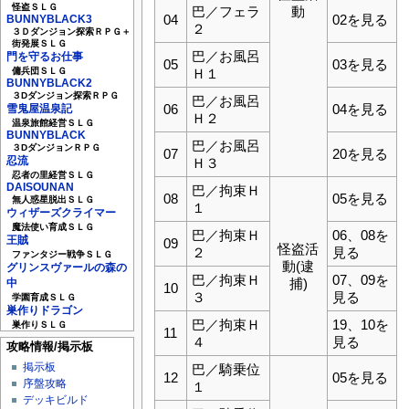
怪盗ＳＬＧ
巴／フェラ
動
04
02を見る
BUNNYBLACK3
２
３Ｄダンジョン探索ＲＰＧ＋
街発展ＳＬＧ
巴／お風呂
門を守るお仕事
05
03を見る
傭兵団ＳＬＧ
Ｈ１
BUNNYBLACK2
３Dダンジョン探索ＲＰＧ
巴／お風呂
06
04を見る
雪鬼屋温泉記
Ｈ２
温泉旅館経営ＳＬＧ
BUNNYBLACK
巴／お風呂
３DダンジョンＲＰＧ
07
20を見る
忍流
Ｈ３
忍者の里経営ＳＬＧ
DAISOUNAN
巴／拘束Ｈ
08
05を見る
無人惑星脱出ＳＬＧ
１
ウィザーズクライマー
魔法使い育成ＳＬＧ
巴／拘束Ｈ
06、08を
王賊
09
怪盗活
２
見る
ファンタジー戦争ＳＬＧ
動(逮
グリンスヴァールの森の
巴／拘束Ｈ
07、09を
捕)
中
10
３
見る
学園育成ＳＬＧ
巣作りドラゴン
巴／拘束Ｈ
19、10を
巣作りＳＬＧ
11
４
見る
攻略情報/掲示板
掲示板
巴／騎乗位
12
05を見る
序盤攻略
１
デッキビルド