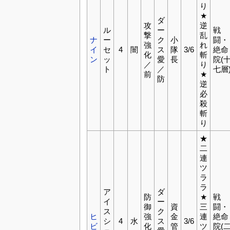
り
★
ダ
攻
逆
ル
ー
戦
撃
乱
ナ
ー
ク
小
闘・
強
れ
イ
セ
4
闇
ス
隊
3/6
絶命
化
斬
ン
ッ
愛
長
院(
／
り
ト
／
七層
前
★
防
逆
必
殺
斬
り
★
二
連
ツ
ラ
ラ
ア
ダ
防
★
戦
イ
ー
御
資
三
闘・
ス
ク
ヒ
強
金
連
絶命
シ
4
水
ス
3/6
ビ
化
管
ツ
院(