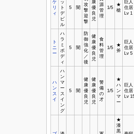
ケ
ッ
康
巨人
攻
源
★
リ
ト
5
闇
優
1/5
住居
撃
管
槍
ィ
デ
良
Lv 1
迎
理
ビ
児
撃
ル
ハ
防
健
ラ
御
食
ト
康
巨人
ミ
強
料
★
ニ
5
闇
優
1/5
住居
ボ
化
管
斧
ー
良
Lv 5
デ
／
理
児
ィ
後
ハ
ン
健
健
★
ハ
マ
警
康
康
ハ
巨人
ン
ー
備
5
闇
優
優
1/5
ン
住居
ス
ス
の
良
良
マ
Lv 1
イ
イ
才
児
児
ー
ン
グ
★
漆
黒
ブ
漆
軍
豪邸