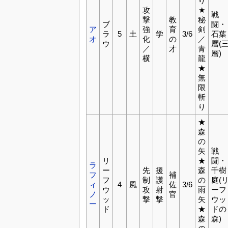
り
攻
★
戦
撃
教
秘
ブ
闘・
ア
強
育
剣
ラ
5
土
学
3/6
石葉
オ
化
の
／
ウ
層(
／
才
青
層)
横
龍
★
無
限
斬
り
★
森
の
矢
戦
リ
★
闘・
ラ
ー
先
援
森
千樹
フ
補
フ
制
護
の
庭(
ィ
4
風
佐
3/6
ウ
攻
射
雨
ーフ
ノ
官
ッ
撃
撃
矢
ウッ
ー
ド
★
ドの
森
森)