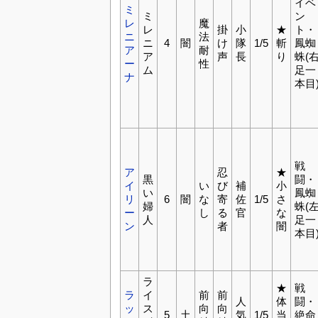
イベ
ミ
ミ
ン
レ
魔
レ
掛
小
★
ト・
ニ
法
ニ
4
闇
け
隊
1/5
斬
鳳蜘
ア
耐
ア
声
長
り
蛛(
ー
性
ム
足一
ナ
本目
戦
ア
忍
★
黒
闘・
イ
い
び
補
小
い
鳳蜘
リ
6
闇
な
寄
佐
1/5
さ
婦
蛛(
ー
し
る
官
な
人
足一
ン
者
闇
本目
ラ
★
戦
ラ
イ
前
前
人
体
闘・
ッ
ス
向
向
5
土
気
1/5
当
絶命