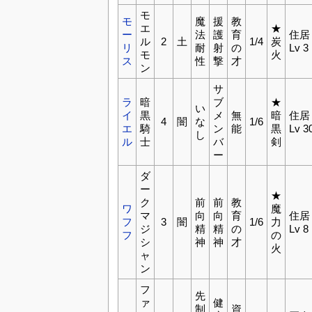
モ
モ
魔
援
教
エ
★
ー
法
護
育
住居
ル
2
土
1/4
炭
リ
耐
射
の
Lv 3
モ
火
ス
性
撃
才
ン
サ
ラ
暗
ブ
★
い
イ
黒
メ
無
暗
住居
4
闇
な
1/6
エ
騎
ン
能
黒
Lv 3
し
ル
士
バ
剣
ー
ダ
ー
★
ク
前
前
教
ワ
魔
マ
向
向
育
住居
フ
3
闇
1/6
力
ジ
精
精
の
Lv 8
フ
の
シ
神
神
才
火
ャ
ン
フ
先
ァ
健
制
資