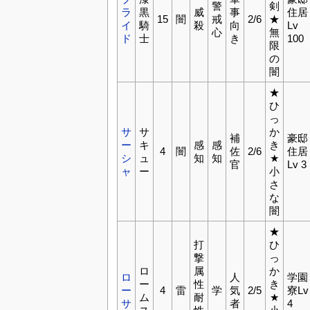
警
剣
ラ
黒
威
事
住居
15
闇
戒
2/6
★
イ
騎
殺
向
Lv
心
無
ド
士
き
100
限
の
闇
★
ひ
っ
サ
サ
か
補
豪邸
ー
キ
感
感
き
4
闇
佐
2/6
住居
シ
ュ
知
知
★
官
Lv 3
ャ
ー
小
さ
な
闇
★
打
ひ
撃
っ
ロ
属
か
ロ
人
学園
ー
性
き
ー
4
雷
学
気
2/5
寮Lv
ム
耐
★
サ
者
4