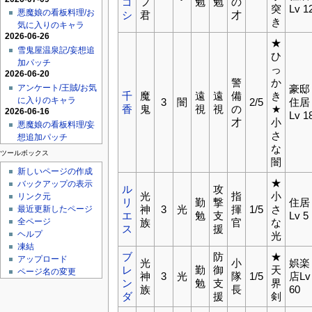
ゴ
フ
勉
勉
の
突
Lv 1
悪魔娘の看板料理/お
シ
君
才
き
気に入りのキャラ
2026-06-26
★
雪鬼屋温泉記/妄想追
ひ
加パッチ
っ
2026-06-20
警
か
アンケート/王賊/お気
豪邸
千
魔
遠
遠
備
き
に入りのキャラ
3
闇
2/5
住居
香
鬼
視
視
の
★
2026-06-16
Lv 1
才
小
悪魔娘の看板料理/妄
さ
想追加パッチ
な
ツールボックス
闇
新しいページの作成
★
バックアップの表示
ル
攻
光
指
小
リンク元
リ
勤
撃
住居
神
3
光
揮
1/5
さ
最近更新したページ
エ
勉
支
Lv 5
族
官
な
全ページ
ス
援
ヘルプ
光
凍結
ブ
防
★
アップロード
光
小
娯楽
レ
勤
御
天
ページ名の変更
神
3
光
隊
1/5
店Lv
ン
勉
支
界
族
長
60
ダ
援
剣