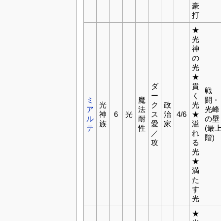
豪
打
★
光
神
の
光
★
ダ
貫
戦
ー
く
ミ
魔
闘・
光
ク
政
光
ア
法
光峰
神
6
光
ス
治
4/6
★
ル
耐
の壁
族
愛
家
溢
テ
性
(最
／
れ
階)
攻
る
光
★
満
た
す
光
★