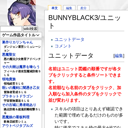
本文
編集
差分
BUNNYBLACK3/ユニッ
ト
ゲーム作品タイトル
ユニットデータ
巣作りカリンちゃん
コメント
ダンジョン運営シミュレーシ
ョン
ユニットデータ
悪魔聖女
[
編集
]
悪の魔法少女教育アドベンチ
ャー
その大樹は魔界を喰らう
名前はユニット図鑑の順番ですが各タ
フィールド侵攻型魔城防衛Ｓ
ブをクリックすると条件ソートできま
ＬＧ
領地貴族
す。
領地経営ＳＬＧ
名前順なら名前のタブをクリック、加
呪いの魔剣に闇憑き乙女
冒険者育成ＳＬＧ
入順なら加入条件のタブをクリックで
プラネットドラゴン
並び変わります。
宇宙冒険運送ＳＬＧ
その古城に勇者砲あり
スキルの項目はとりあえず確認でき
拠点防衛＆超遠距離砲撃ＳＬ
Ｇ
た範囲で埋めてあるだけのものが多
悪魔娘の看板料理
いです。
飲食店経営シミュ
アウトベジタブルズ
特に後半でスキル枠の最大が6でな