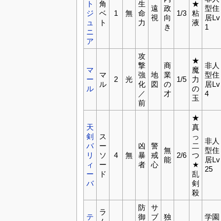
ト
角
生
★
遠
政
型住
ジ
ベ
1
無
命
1/3
粘
視
向
居Lv
ュ
ト
力
液
き
1
ニ
ア
攻
★
撃
商
非人
マ
魔
マ
強
地
業
型住
ー
2
光
1/5
力
ル
化
図
の
居Lv
ル
の
／
才
4
玉
前
★
天
真
剣
ス
っ
非人
バ
ー
凶
警
二
無
型住
リ
ソ
4
無
暴
戒
2/6
つ
能
居Lv
ィ
ー
者
心
★
25
ー
ド
乱
バ
剣
殺
防
サ
ラ
テ
御
ブ
独
学園