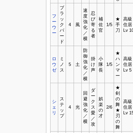
ブ
速
ラ
忍
フ
度
ッ
び
補
★
高級
ー
強
ク
4
風
寄
佐
1/5
手
住居
ウ
化
バ
る
官
刀
Lv 1
ー
／
ー
者
横
ド
防
★
御
ロ
ミ
掛
小
ハ
高級
強
ウ
ノ
5
土
け
隊
1/5
ン
住居
化
ゼ
ス
声
長
マ
Lv 5
／
ー
横
★
ダ
回
剣
ー
ス
避
娯
の
シ
ク
高級
テ
強
楽
舞
ェ
4
光
ス
2/6
住居
ッ
化
の
★
リ
愛
Lv 1
プ
／
才
刃
／
横
の
攻
舞