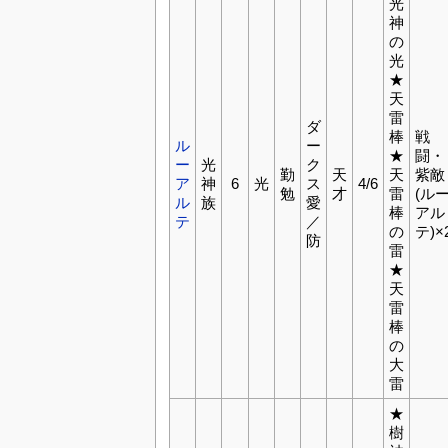
光
神
の
光
★
天
雷
ダ
棒
戦
ル
ー
★
闘・
ー
光
ク
勤
天
天
紫敵
ア
神
6
光
ス
4/6
勉
才
雷
(ル
ル
族
愛
棒
アル
テ
／
の
テ)×
防
雷
★
天
雷
棒
の
大
雷
★
樹