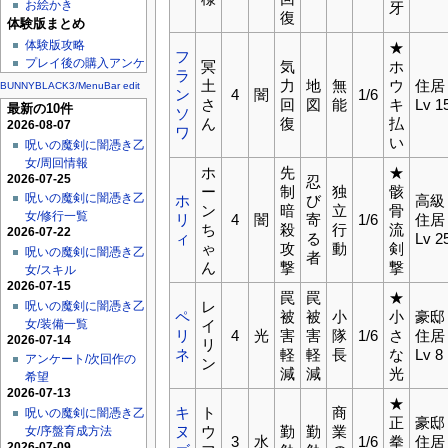
お絵かき
牙
復
体験版まとめ
体験版攻略
★
フ
プレイ後の購入アンケ
冥
気
ホ
ラ
土
力
地
無
ウ
住居
BUNNYBLACK3/MenuBar edit
ン
4
闇
1/6
さ
回
図
能
キ
Lv 1
最新の10件
ソ
ん
復
払
2026-08-07
ワ
い
呪いの魔剣に闇憑き乙
女/周回情報
ホ
先
★
2026-07-25
忍
ー
制
独
骸
呪いの魔剣に闇憑き乙
ホ
び
高級
ン
暗
立
骨
女/修行一覧
リ
4
闇
寄
1/6
住居
ち
殺
行
流
2026-07-22
ィ
る
Lv 2
ゃ
攻
動
剣
呪いの魔剣に闇憑き乙
者
ん
撃
撃
女/スキル
2026-07-15
罠
罠
★
レ
呪いの魔剣に闇憑き乙
ペ
被
被
小
小
豪邸
女/装備一覧
イ
リ
4
光
害
害
隊
1/6
さ
住居
2026-07-14
リ
ネ
軽
軽
長
な
Lv 8
アンケート/次回作の
ン
減
減
光
希望
2026-07-13
★
キ
ト
商
呪いの魔剣に闇憑き乙
正
豪邸
ヌ
ウ
勤
勤
業
女/序盤育成方法
3
水
1/6
拳
住居
2026-07-09