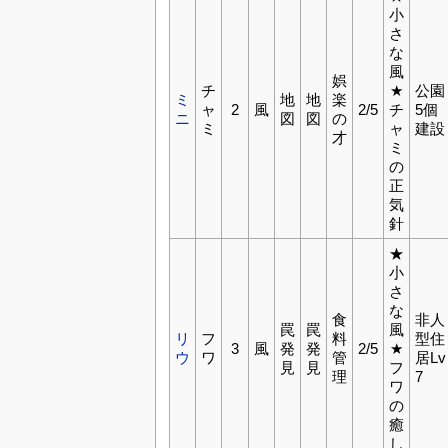
小
さ
な
風
娯
チ
★
公園
ミ
地
地
楽
ャ
2
風
2/5
チ
5個
ニ
図
図
の
ミ
ャ
建設
才
ミ
の
正
気
針
★
小
さ
な
食
非人
罠
罠
風
リ
フ
料
型住
3
風
発
発
2/5
★
ウ
ワ
管
居Lv
見
見
フ
理
7
ワ
の
癒
し