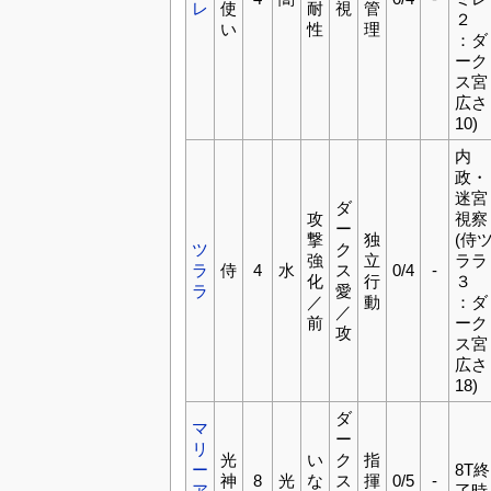
レ
使
耐
視
管
２
い
性
理
：ダ
ーク
ス宮
広さ
10)
内
政・
迷宮
ダ
攻
視察
ー
撃
独
(侍
ツ
ク
強
立
ララ
ラ
侍
4
水
ス
0/4
-
化
行
３
ラ
愛
／
動
：ダ
／
前
ーク
攻
ス宮
広さ
18)
ダ
マ
ー
リ
光
い
ク
指
ー
8T終
神
8
光
な
ス
揮
0/5
-
ア
了時