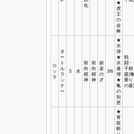
★
化
虎
王
の
金
棒
★
水
タ
弾
ー
★
戦
ト
前
前
娯
水
闘・
ロ
ル
向
向
楽
連
千樹
ッ
5
水
3/6
ラ
精
精
の
弾
庭(
タ
ン
神
神
才
★
乗り
ナ
亀
の森
ー
の
知
恵
★
青
龍
斬