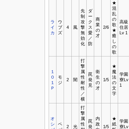
★
混
先
ダ
乱
制
ー
商
の
ラ
ウ
攻
ク
高級
業
歌
イ
ブ
4
風
撃
ス
2/6
住居
の
★
カ
ズ
無
愛
Lv 1
才
癒
効
／
し
化
防
の
歌
打
撃
★
１
属
衛
魔
罠
学園
０
モ
性
生
法
2
闇
発
1/5
寮Lv
１
ジ
耐
の
の
見
1
Ｐ
性
才
文
／
字
横
打
撃
オ
属
内
★
罠
学園
シ
ペ
性
政
紙
2
光
発
1/5
寮Lv