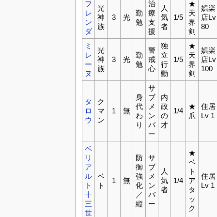
フ
治
★
光
人
娯楽
レ
勤
療
天
神
3
光
気
1/5
店Lv
ン
勉
支
界
族
者
80
ダ
援
剣
ミ
独
★
光
警
娯楽
レ
勤
立
天
神
3
光
戒
1/5
店Lv
ー
勉
行
界
族
心
100
ヌ
動
剣
サ
身
ブ
内
タ
ク
代
メ
政
★
住居
ロ
マ
1
無
1/4
わ
ン
の
爪
Lv 1
ウ
ン
り
バ
才
ー
ベ
★
リ
防
サ
ベ
ア
御
ブ
人
ト
ル
ベ
強
メ
住居
1
無
気
1/4
ア
ト
ト
化
ン
Lv 1
者
タ
十
／
バ
ッ
三
縦
ー
ク
世