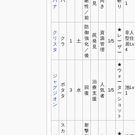
バ
パ
耐
向
斬
見
1
ナ
性
き
り
／
前
防
★
ク
御
資
非人
罠
レ
リ
ク
強
源
型住
1
土
発
1/5
ー
ス
ラ
化
管
居Lv
見
ザ
タ
／
理
4
ー
後
★
ウ
ジ
ォ
ャ
治
ー
ポ
人
グ
回
療
タ
池Lv
タ
3
水
気
1/5
ジ
復
支
ー
1
タ
者
オ
援
シ
ン
ョ
ッ
ト
ス
射
カ
撃
★