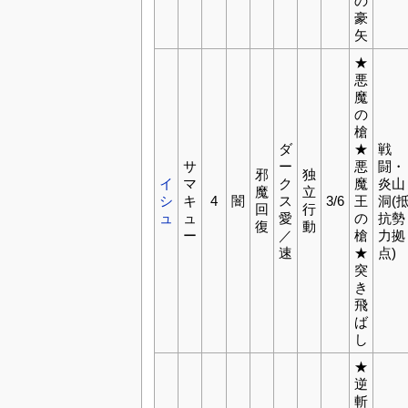
の
豪
矢
★
悪
魔
の
槍
ダ
★
戦
サ
ー
悪
闘・
邪
独
イ
マ
ク
魔
炎山
魔
立
シ
キ
4
闇
ス
3/6
王
洞(
回
行
ュ
ュ
愛
の
抗勢
復
動
ー
／
槍
力拠
速
★
点)
突
き
飛
ば
し
★
逆
斬