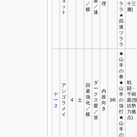
ョ
愛
／
理
ラ
十三
ッ
／
横
ラ
層)
ト
速
★
四
連
ツ
ラ
ラ
★
山
羊
の
拳
ダ
★
戦
ア
回
ー
山
闘・
ン
避
内
ヤ
ク
羊
千樹
ゴ
強
政
ー
4
土
ス
3/6
の
庭(
ラ
化
向
ヌ
愛
強
抗勢
メ
／
き
／
打
力拠
イ
横
攻
★
点)
山
羊
の