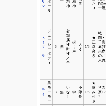
サ
ボ
精
精
者
た
院(
ン
ー
神
神
り
十層
ル
ジ
射
戦
ュ
撃
ネ
★
闘・
ー
属
イ
掛
正
千樹
シ
性
天
マ
6
無
け
1/5
拳
庭(
ー
耐
才
ー
声
突
央森
ボ
性
ル
き
の北
デ
／
東奥
ィ
全
黒
★
モ
い
小
噛
学園
モ
ー
3
無
な
学
隊
1/5
み
寮Lv
イ
モ
し
長
付
7
ー
き