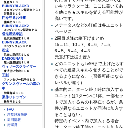
怪盗ＳＬＧ
いキャラクターは、ここに書いてあ
BUNNYBLACK3
３Ｄダンジョン探索ＲＰＧ＋
る他にも★スキルを覚える可能性が
街発展ＳＬＧ
門を守るお仕事
高いです。
傭兵団ＳＬＧ
ステータスなどの詳細は各ユニット
BUNNYBLACK2
３Dダンジョン探索ＲＰＧ
ページに
雪鬼屋温泉記
2周目以降の格下げまとめ
温泉旅館経営ＳＬＧ
BUNNYBLACK
15→11、10→7、8→6、7→5、
３DダンジョンＲＰＧ
6→5、5→4、4→3
忍流
忍者の里経営ＳＬＧ
元3以下は据え置き
DAISOUNAN
無人惑星脱出ＳＬＧ
どのユニットもLv99まで上げたらす
ウィザーズクライマー
べての通常スキルを覚えることがで
魔法使い育成ＳＬＧ
王賊
きるようになる。（習得可能になる
ファンタジー戦争ＳＬＧ
レベルが違う）
グリンスヴァールの森の
中
基本的に、ターン終了時に加入する
学園育成ＳＬＧ
ユニットは1ターンに1体。一部セッ
巣作りドラゴン
トで加入するものも存在するが、条
巣作りＳＬＧ
件が異なるユニットが同時に加入す
FAQ
ることはない。
序盤鉄板攻略
周回情報
特定のイベント内で加入する場合
街運営
は、ターン終了時のユニット加入を