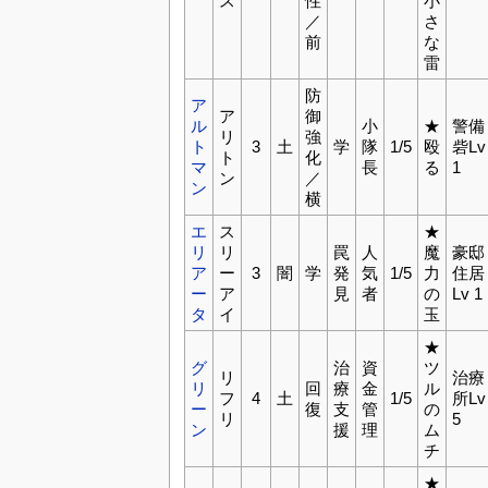
ス
性
小
／
さ
前
な
雷
防
ア
ア
御
ル
小
★
警備
リ
強
ト
3
土
学
隊
1/5
殴
砦Lv
ト
化
マ
長
る
1
ン
／
ン
横
エ
ス
★
リ
リ
罠
人
魔
豪邸
ア
ー
3
闇
学
発
気
1/5
力
住居
ー
ア
見
者
の
Lv 1
タ
イ
玉
★
グ
治
資
ツ
リ
治療
リ
回
療
金
ル
フ
4
土
1/5
所Lv
ー
復
支
管
の
リ
5
ン
援
理
ム
チ
★