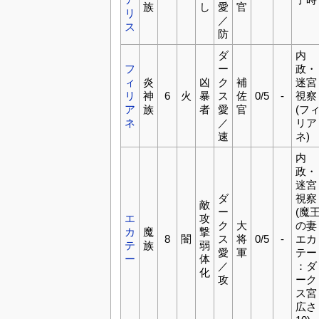
族
し
愛
官
リ
／
ス
防
ダ
内
フ
ー
政・
ィ
炎
凶
ク
補
迷宮
リ
神
6
火
暴
ス
佐
0/5
-
視察
ア
族
者
愛
官
(フ
ネ
／
リア
速
ネ)
内
政・
迷宮
ダ
視察
敵
ー
(魔
エ
攻
ク
大
の妻
カ
魔
撃
8
闇
ス
将
0/5
-
エカ
テ
族
弱
愛
軍
テー
ー
体
／
：ダ
化
攻
ーク
ス宮
広さ