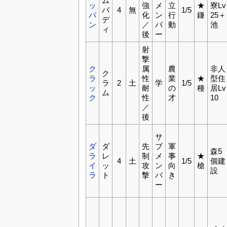
ム
ッ
強
メ
立
★
寮Lv
バ
4
無
1/5
パ
化
ン
行
鎌
25＋
デ
ン
／
バ
動
池
ィ
後
ー
射
撃
ク
属
農
非人
ク
ラ
性
業
★
型住
ラ
2
土
学
1/5
ッ
耐
の
種
居Lv
ム
ク
性
才
10
／
後
サ
ダ
ダ
先
ブ
軍
森5
ラ
レ
制
メ
事
★
4
土
1/5
個建
イ
ッ
攻
ン
向
槍
設
ラ
ト
撃
バ
き
ー