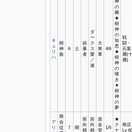
神
の
腕
★
樹
神
ダ
の
ー
戦
キ
知
樹
凶
ク
大
闘・
ュ
恵
神
6
土
暴
ス
将
4/6
石葉
リ
★
族
者
愛
軍
層(
ハ
樹
／
層)
神
速
の
嘆
き
★
樹
神
の
夢
商
前
前
資
★
ア
会
向
向
金
ク
商店
リ
従
7
闇
1/5
精
精
管
ナ
Lv 6