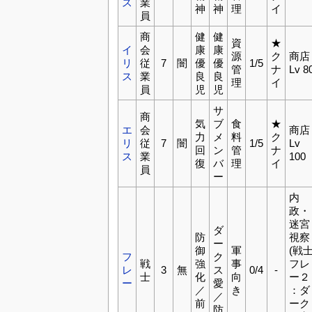
ス
業
神
神
理
イ
員
商
健
健
資
★
イ
会
康
康
源
ク
商店
リ
従
7
闇
優
優
1/5
管
ナ
Lv 8
ス
業
良
良
理
イ
員
児
児
サ
商
気
ブ
食
★
エ
会
商店
力
メ
料
ク
リ
従
7
闇
1/5
Lv
回
ン
管
ナ
ス
業
100
復
バ
理
イ
員
ー
内
政・
迷宮
ダ
防
視察
ー
御
軍
(戦
フ
ク
戦
強
事
フレ
レ
3
無
ス
0/4
-
士
化
向
ー２
ー
愛
／
き
：ダ
／
前
ーク
防