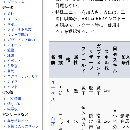
ダークス宮
邪魔しない。
データ
特殊ユニットを加入させるには、二
遠征
周目以降か、BB1 or BB2インストー
ユニット
スキル
ル済みで、スタート時に「使用す
フィールド能力
る」を選択すること。
リザーブ能力
ガヴァメント能力
アイテム
ガ
フ
固
施設
リ
ヴ
ス
ィ
有
課題
名
種
属
ザ
ァ
キ
加
格
ー
ス
イベント
前
族
性
ー
メ
ル
条
ル
キ
引継ぎ
ブ
ン
数
ド
ル
回想
ト
エクストラシナリオ
クイズ
ダ
ヒント
ー
人
魔
魔
魔
0
無
0/6
-
-
その他
ク
間
王
王
王
ス
バグ情報
縛りプレイ
全
掲示板
★
白
体
アンケートなど
掛
指
ヘ
豪邸
白
ヘ
気
4
水
け
揮
1/6
ビ
住居
妄想追加パッチ
夜
ビ
力
お気に入りのキャラ
声
官
の
Lv 5
様
回