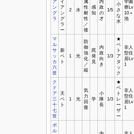
ア
イ
属
内
学園
小
ン
ア
性
感
政
寮Lv
2
水
1/5
さ
グ
ン
耐
知
の
10＋
な
ラ
グ
性
才
池
水
ラ
／
ー
後
マ
★
防
ル
ベ
御
内
非人
サ
新
罠
ト
強
政
型住
ッ
ベ
1
光
発
1/3
ア
化
向
居Lv
カ
ト
見
タ
／
き
1
六
ッ
縦
世
ク
ク
★
ド
ベ
気
非人
ア
天
小
ト
力
型住
三
ベ
1
光
学
隊
1/3
レ
回
居Lv
十
ト
長
ー
復
1
七
ザ
世
ー
ボ
ル
内
非人