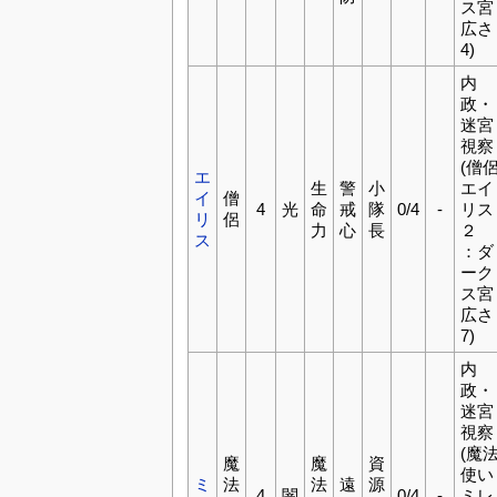
ス宮
広さ
4)
内
政・
迷宮
視察
(僧
エ
生
警
小
エイ
イ
僧
4
光
命
戒
隊
0/4
-
リス
リ
侶
力
心
長
２
ス
：ダ
ーク
ス宮
広さ
7)
内
政・
迷宮
視察
(魔
魔
魔
資
使い
ミ
法
法
遠
源
4
闇
0/4
-
ミレ