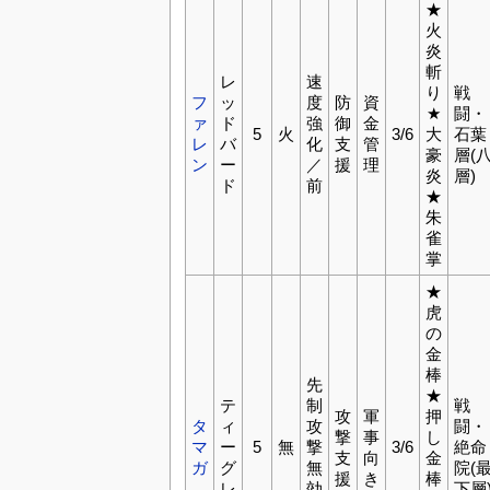
★
火
炎
斬
レ
速
り
戦
フ
ッ
度
防
資
★
闘・
ァ
ド
強
御
金
5
火
3/6
大
石葉
レ
バ
化
支
管
豪
層(
ン
ー
／
援
理
炎
層)
ド
前
★
朱
雀
掌
★
虎
の
金
棒
先
★
テ
制
戦
攻
軍
押
タ
ィ
攻
闘・
撃
事
し
マ
ー
5
無
撃
3/6
絶命
支
向
金
ガ
グ
無
院(
援
き
棒
レ
効
下層