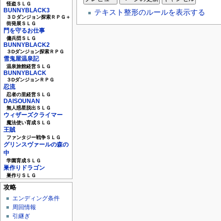
怪盗ＳＬＧ
BUNNYBLACK3
テキスト整形のルールを表示する
３Ｄダンジョン探索ＲＰＧ＋
街発展ＳＬＧ
門を守るお仕事
傭兵団ＳＬＧ
BUNNYBLACK2
３Dダンジョン探索ＲＰＧ
雪鬼屋温泉記
温泉旅館経営ＳＬＧ
BUNNYBLACK
３DダンジョンＲＰＧ
忍流
忍者の里経営ＳＬＧ
DAISOUNAN
無人惑星脱出ＳＬＧ
ウィザーズクライマー
魔法使い育成ＳＬＧ
王賊
ファンタジー戦争ＳＬＧ
グリンスヴァールの森の
中
学園育成ＳＬＧ
巣作りドラゴン
巣作りＳＬＧ
攻略
エンディング条件
周回情報
引継ぎ