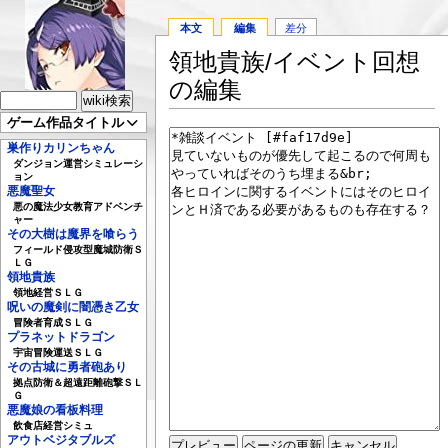
本文
編集
差分
領地貴族/イベント回想
の編集
ゲーム作品タイトル
巣作りカリンちゃん
ダンジョン運営シミュレーシ
ョン
悪魔聖女
悪の魔法少女教育アドベンチ
ャー
その大樹は魔界を喰らう
フィールド侵攻型魔城防衛Ｓ
ＬＧ
領地貴族
領地経営ＳＬＧ
呪いの魔剣に闇憑き乙女
冒険者育成ＳＬＧ
プラネットドラゴン
宇宙冒険運送ＳＬＧ
その古城に勇者砲あり
拠点防衛＆超遠距離砲撃ＳＬ
Ｇ
悪魔娘の看板料理
飲食店経営シミュ
アウトベジタブルズ