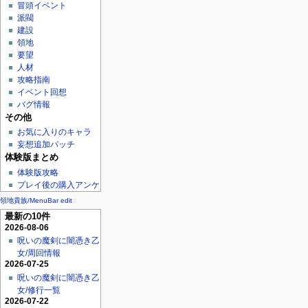
冒頭イベント
派閥
建設
領地
要望
人材
攻略指南
イベント回想
バグ情報
その他
お気に入りのキャラ
妄想追加パッチ
体験版まとめ
体験版攻略
プレイ後の購入アンケ
領地貴族/MenuBar edit
最新の10件
2026-08-06
呪いの魔剣に闇憑き乙
女/周回情報
2026-07-25
呪いの魔剣に闇憑き乙
女/修行一覧
2026-07-22