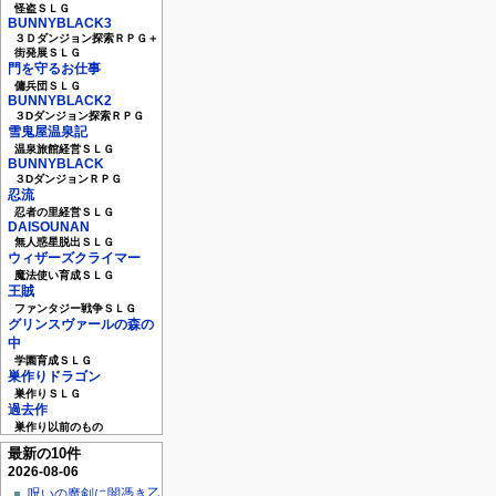
怪盗ＳＬＧ
BUNNYBLACK3
３Ｄダンジョン探索ＲＰＧ＋
街発展ＳＬＧ
門を守るお仕事
傭兵団ＳＬＧ
BUNNYBLACK2
３Dダンジョン探索ＲＰＧ
雪鬼屋温泉記
温泉旅館経営ＳＬＧ
BUNNYBLACK
３DダンジョンＲＰＧ
忍流
忍者の里経営ＳＬＧ
DAISOUNAN
無人惑星脱出ＳＬＧ
ウィザーズクライマー
魔法使い育成ＳＬＧ
王賊
ファンタジー戦争ＳＬＧ
グリンスヴァールの森の
中
学園育成ＳＬＧ
巣作りドラゴン
巣作りＳＬＧ
過去作
巣作り以前のもの
最新の10件
2026-08-06
呪いの魔剣に闇憑き乙