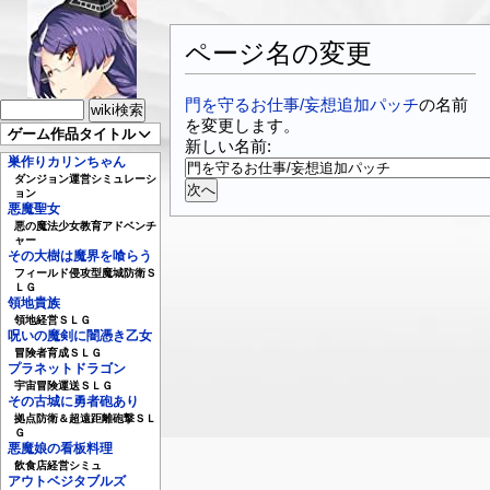
ページ名の変更
門を守るお仕事/妄想追加パッチ
の名前
を変更します。
ゲーム作品タイトル
新しい名前:
巣作りカリンちゃん
ダンジョン運営シミュレーシ
ョン
悪魔聖女
悪の魔法少女教育アドベンチ
ャー
その大樹は魔界を喰らう
フィールド侵攻型魔城防衛Ｓ
ＬＧ
領地貴族
領地経営ＳＬＧ
呪いの魔剣に闇憑き乙女
冒険者育成ＳＬＧ
プラネットドラゴン
宇宙冒険運送ＳＬＧ
その古城に勇者砲あり
拠点防衛＆超遠距離砲撃ＳＬ
Ｇ
悪魔娘の看板料理
飲食店経営シミュ
アウトベジタブルズ