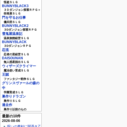
怪盗ＳＬＧ
BUNNYBLACK3
３Ｄダンジョン探索ＲＰＧ＋
街発展ＳＬＧ
門を守るお仕事
傭兵団ＳＬＧ
BUNNYBLACK2
３Dダンジョン探索ＲＰＧ
雪鬼屋温泉記
温泉旅館経営ＳＬＧ
BUNNYBLACK
３DダンジョンＲＰＧ
忍流
忍者の里経営ＳＬＧ
DAISOUNAN
無人惑星脱出ＳＬＧ
ウィザーズクライマー
魔法使い育成ＳＬＧ
王賊
ファンタジー戦争ＳＬＧ
グリンスヴァールの森の
中
学園育成ＳＬＧ
巣作りドラゴン
巣作りＳＬＧ
過去作
巣作り以前のもの
最新の10件
2026-08-06
呪いの魔剣に闇憑き乙