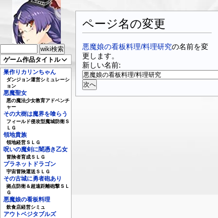
ページ名の変更
悪魔娘の看板料理/料理研究
の名前を変
更します。
ゲーム作品タイトル
新しい名前:
巣作りカリンちゃん
ダンジョン運営シミュレーシ
ョン
悪魔聖女
悪の魔法少女教育アドベンチ
ャー
その大樹は魔界を喰らう
フィールド侵攻型魔城防衛Ｓ
ＬＧ
領地貴族
領地経営ＳＬＧ
呪いの魔剣に闇憑き乙女
冒険者育成ＳＬＧ
プラネットドラゴン
宇宙冒険運送ＳＬＧ
その古城に勇者砲あり
拠点防衛＆超遠距離砲撃ＳＬ
Ｇ
悪魔娘の看板料理
飲食店経営シミュ
アウトベジタブルズ