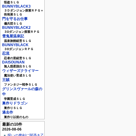
怪盗ＳＬＧ
BUNNYBLACK3
３Ｄダンジョン探索ＲＰＧ＋
街発展ＳＬＧ
門を守るお仕事
傭兵団ＳＬＧ
BUNNYBLACK2
３Dダンジョン探索ＲＰＧ
雪鬼屋温泉記
温泉旅館経営ＳＬＧ
BUNNYBLACK
３DダンジョンＲＰＧ
忍流
忍者の里経営ＳＬＧ
DAISOUNAN
無人惑星脱出ＳＬＧ
ウィザーズクライマー
魔法使い育成ＳＬＧ
王賊
ファンタジー戦争ＳＬＧ
グリンスヴァールの森の
中
学園育成ＳＬＧ
巣作りドラゴン
巣作りＳＬＧ
過去作
巣作り以前のもの
最新の10件
2026-08-06
呪いの魔剣に闇憑き乙