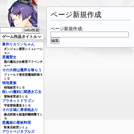
ページ新規作成
ページ新規作成:
ゲーム作品タイトル
巣作りカリンちゃん
ダンジョン運営シミュレーシ
ョン
悪魔聖女
悪の魔法少女教育アドベンチ
ャー
その大樹は魔界を喰らう
フィールド侵攻型魔城防衛Ｓ
ＬＧ
領地貴族
領地経営ＳＬＧ
呪いの魔剣に闇憑き乙女
冒険者育成ＳＬＧ
プラネットドラゴン
宇宙冒険運送ＳＬＧ
その古城に勇者砲あり
拠点防衛＆超遠距離砲撃ＳＬ
Ｇ
悪魔娘の看板料理
飲食店経営シミュ
アウトベジタブルズ