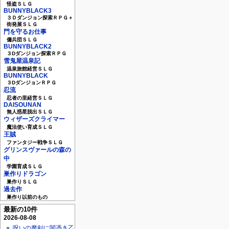
怪盗ＳＬＧ
BUNNYBLACK3
３Ｄダンジョン探索ＲＰＧ＋
街発展ＳＬＧ
門を守るお仕事
傭兵団ＳＬＧ
BUNNYBLACK2
３Dダンジョン探索ＲＰＧ
雪鬼屋温泉記
温泉旅館経営ＳＬＧ
BUNNYBLACK
３DダンジョンＲＰＧ
忍流
忍者の里経営ＳＬＧ
DAISOUNAN
無人惑星脱出ＳＬＧ
ウィザーズクライマー
魔法使い育成ＳＬＧ
王賊
ファンタジー戦争ＳＬＧ
グリンスヴァールの森の
中
学園育成ＳＬＧ
巣作りドラゴン
巣作りＳＬＧ
過去作
巣作り以前のもの
最新の10件
2026-08-08
呪いの魔剣に闇憑き乙