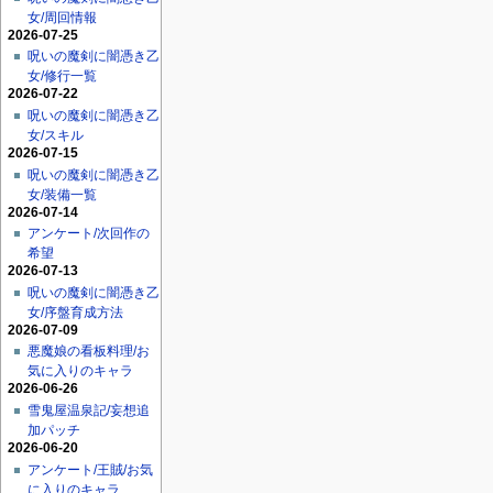
女/周回情報
2026-07-25
呪いの魔剣に闇憑き乙
女/修行一覧
2026-07-22
呪いの魔剣に闇憑き乙
女/スキル
2026-07-15
呪いの魔剣に闇憑き乙
女/装備一覧
2026-07-14
アンケート/次回作の
希望
2026-07-13
呪いの魔剣に闇憑き乙
女/序盤育成方法
2026-07-09
悪魔娘の看板料理/お
気に入りのキャラ
2026-06-26
雪鬼屋温泉記/妄想追
加パッチ
2026-06-20
アンケート/王賊/お気
に入りのキャラ