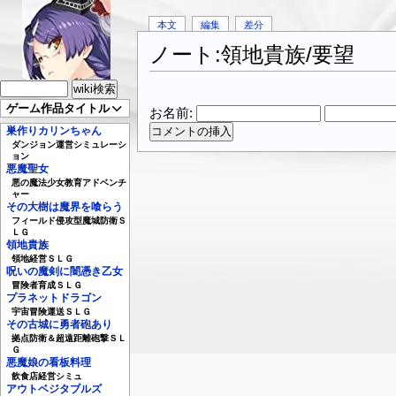
本文
編集
差分
ノート:領地貴族/要望
ゲーム作品タイトル
お名前:
巣作りカリンちゃん
ダンジョン運営シミュレーシ
ョン
悪魔聖女
悪の魔法少女教育アドベンチ
ャー
その大樹は魔界を喰らう
フィールド侵攻型魔城防衛Ｓ
ＬＧ
領地貴族
領地経営ＳＬＧ
呪いの魔剣に闇憑き乙女
冒険者育成ＳＬＧ
プラネットドラゴン
宇宙冒険運送ＳＬＧ
その古城に勇者砲あり
拠点防衛＆超遠距離砲撃ＳＬ
Ｇ
悪魔娘の看板料理
飲食店経営シミュ
アウトベジタブルズ