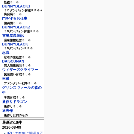
怪盗ＳＬＧ
BUNNYBLACK3
３Ｄダンジョン探索ＲＰＧ＋
街発展ＳＬＧ
門を守るお仕事
傭兵団ＳＬＧ
BUNNYBLACK2
３Dダンジョン探索ＲＰＧ
雪鬼屋温泉記
温泉旅館経営ＳＬＧ
BUNNYBLACK
３DダンジョンＲＰＧ
忍流
忍者の里経営ＳＬＧ
DAISOUNAN
無人惑星脱出ＳＬＧ
ウィザーズクライマー
魔法使い育成ＳＬＧ
王賊
ファンタジー戦争ＳＬＧ
グリンスヴァールの森の
中
学園育成ＳＬＧ
巣作りドラゴン
巣作りＳＬＧ
過去作
巣作り以前のもの
最新の10件
2026-08-09
呪いの魔剣に闇憑き乙