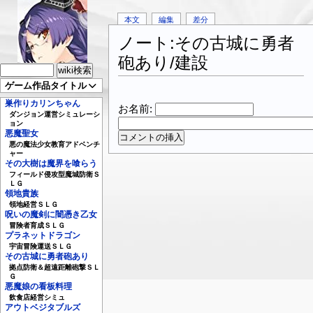
本文
編集
差分
ノート:その古城に勇者
砲あり/建設
ゲーム作品タイトル
巣作りカリンちゃん
お名前:
ダンジョン運営シミュレーシ
ョン
悪魔聖女
悪の魔法少女教育アドベンチ
ャー
その大樹は魔界を喰らう
フィールド侵攻型魔城防衛Ｓ
ＬＧ
領地貴族
領地経営ＳＬＧ
呪いの魔剣に闇憑き乙女
冒険者育成ＳＬＧ
プラネットドラゴン
宇宙冒険運送ＳＬＧ
その古城に勇者砲あり
拠点防衛＆超遠距離砲撃ＳＬ
Ｇ
悪魔娘の看板料理
飲食店経営シミュ
アウトベジタブルズ