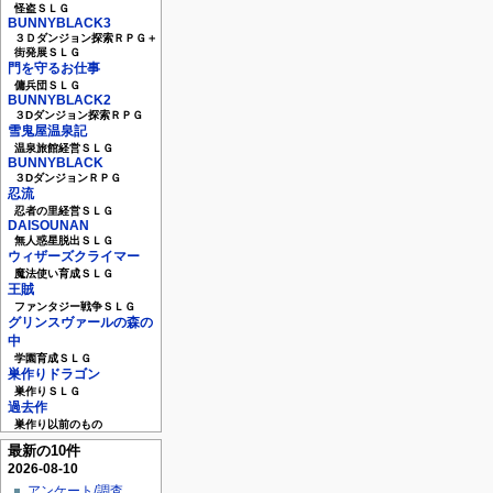
怪盗ＳＬＧ
BUNNYBLACK3
３Ｄダンジョン探索ＲＰＧ＋
街発展ＳＬＧ
門を守るお仕事
傭兵団ＳＬＧ
BUNNYBLACK2
３Dダンジョン探索ＲＰＧ
雪鬼屋温泉記
温泉旅館経営ＳＬＧ
BUNNYBLACK
３DダンジョンＲＰＧ
忍流
忍者の里経営ＳＬＧ
DAISOUNAN
無人惑星脱出ＳＬＧ
ウィザーズクライマー
魔法使い育成ＳＬＧ
王賊
ファンタジー戦争ＳＬＧ
グリンスヴァールの森の
中
学園育成ＳＬＧ
巣作りドラゴン
巣作りＳＬＧ
過去作
巣作り以前のもの
最新の10件
2026-08-10
アンケート/調査