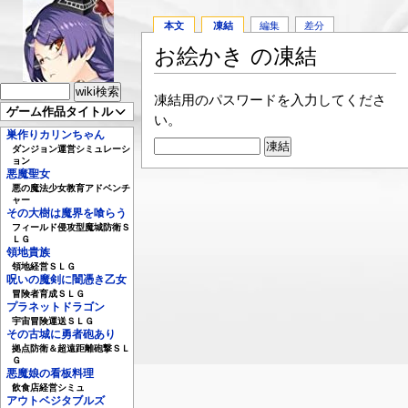
本文
凍結
編集
差分
お絵かき の凍結
凍結用のパスワードを入力してくださ
ゲーム作品タイトル
い。
巣作りカリンちゃん
ダンジョン運営シミュレーシ
ョン
悪魔聖女
悪の魔法少女教育アドベンチ
ャー
その大樹は魔界を喰らう
フィールド侵攻型魔城防衛Ｓ
ＬＧ
領地貴族
領地経営ＳＬＧ
呪いの魔剣に闇憑き乙女
冒険者育成ＳＬＧ
プラネットドラゴン
宇宙冒険運送ＳＬＧ
その古城に勇者砲あり
拠点防衛＆超遠距離砲撃ＳＬ
Ｇ
悪魔娘の看板料理
飲食店経営シミュ
アウトベジタブルズ