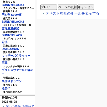
怪盗ＳＬＧ
BUNNYBLACK3
３Ｄダンジョン探索ＲＰＧ＋
街発展ＳＬＧ
テキスト整形のルールを表示する
門を守るお仕事
傭兵団ＳＬＧ
BUNNYBLACK2
３Dダンジョン探索ＲＰＧ
雪鬼屋温泉記
温泉旅館経営ＳＬＧ
BUNNYBLACK
３DダンジョンＲＰＧ
忍流
忍者の里経営ＳＬＧ
DAISOUNAN
無人惑星脱出ＳＬＧ
ウィザーズクライマー
魔法使い育成ＳＬＧ
王賊
ファンタジー戦争ＳＬＧ
グリンスヴァールの森の
中
学園育成ＳＬＧ
巣作りドラゴン
巣作りＳＬＧ
過去作
巣作り以前のもの
最新の10件
2026-08-08
呪いの魔剣に闇憑き乙