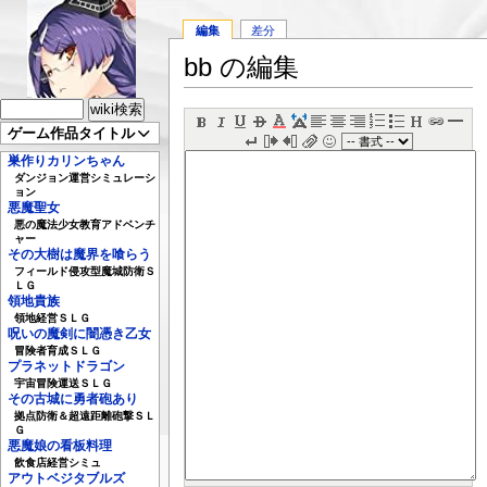
編集
差分
bb の編集
ゲーム作品タイトル
巣作りカリンちゃん
ダンジョン運営シミュレーシ
ョン
悪魔聖女
悪の魔法少女教育アドベンチ
ャー
その大樹は魔界を喰らう
フィールド侵攻型魔城防衛Ｓ
ＬＧ
領地貴族
領地経営ＳＬＧ
呪いの魔剣に闇憑き乙女
冒険者育成ＳＬＧ
プラネットドラゴン
宇宙冒険運送ＳＬＧ
その古城に勇者砲あり
拠点防衛＆超遠距離砲撃ＳＬ
Ｇ
悪魔娘の看板料理
飲食店経営シミュ
アウトベジタブルズ