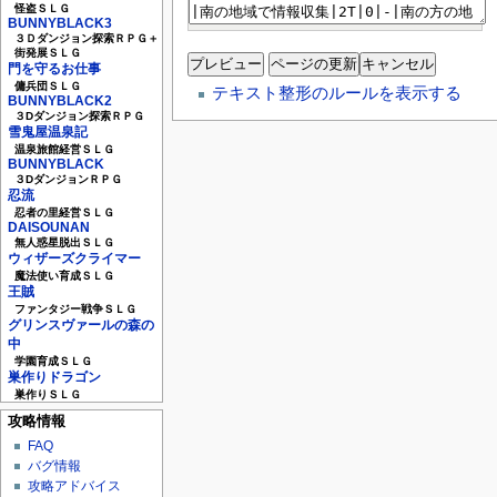
怪盗ＳＬＧ
BUNNYBLACK3
３Ｄダンジョン探索ＲＰＧ＋
街発展ＳＬＧ
門を守るお仕事
傭兵団ＳＬＧ
テキスト整形のルールを表示する
BUNNYBLACK2
３Dダンジョン探索ＲＰＧ
雪鬼屋温泉記
温泉旅館経営ＳＬＧ
BUNNYBLACK
３DダンジョンＲＰＧ
忍流
忍者の里経営ＳＬＧ
DAISOUNAN
無人惑星脱出ＳＬＧ
ウィザーズクライマー
魔法使い育成ＳＬＧ
王賊
ファンタジー戦争ＳＬＧ
グリンスヴァールの森の
中
学園育成ＳＬＧ
巣作りドラゴン
巣作りＳＬＧ
攻略情報
FAQ
バグ情報
攻略アドバイス