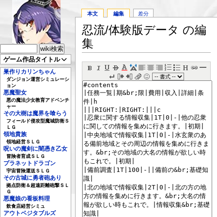
本文
編集
差分
忍流/体験版データ の編
集
ゲーム作品タイトル
巣作りカリンちゃん
ダンジョン運営シミュレーシ
ョン
悪魔聖女
悪の魔法少女教育アドベンチ
ャー
その大樹は魔界を喰らう
フィールド侵攻型魔城防衛Ｓ
ＬＧ
領地貴族
領地経営ＳＬＧ
呪いの魔剣に闇憑き乙女
冒険者育成ＳＬＧ
プラネットドラゴン
宇宙冒険運送ＳＬＧ
その古城に勇者砲あり
拠点防衛＆超遠距離砲撃ＳＬ
Ｇ
悪魔娘の看板料理
飲食店経営シミュ
アウトベジタブルズ