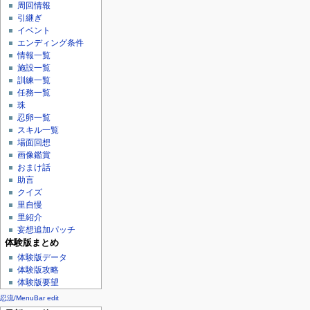
周回情報
引継ぎ
イベント
エンディング条件
情報一覧
施設一覧
訓練一覧
任務一覧
珠
忍卵一覧
スキル一覧
場面回想
画像鑑賞
おまけ話
助言
クイズ
里自慢
里紹介
妄想追加パッチ
体験版まとめ
体験版データ
体験版攻略
体験版要望
忍流/MenuBar edit