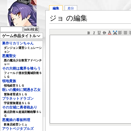
編集
差分
ジョ の編集
ゲーム作品タイトル
巣作りカリンちゃん
ダンジョン運営シミュレーシ
ョン
悪魔聖女
悪の魔法少女教育アドベンチ
ャー
その大樹は魔界を喰らう
フィールド侵攻型魔城防衛Ｓ
ＬＧ
領地貴族
領地経営ＳＬＧ
呪いの魔剣に闇憑き乙女
冒険者育成ＳＬＧ
プラネットドラゴン
宇宙冒険運送ＳＬＧ
その古城に勇者砲あり
拠点防衛＆超遠距離砲撃ＳＬ
Ｇ
悪魔娘の看板料理
飲食店経営シミュ
アウトベジタブルズ