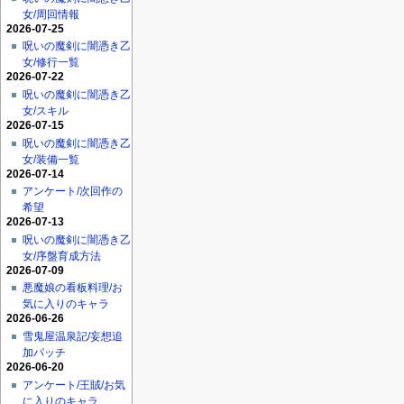
女/周回情報
2026-07-25
呪いの魔剣に闇憑き乙
女/修行一覧
2026-07-22
呪いの魔剣に闇憑き乙
女/スキル
2026-07-15
呪いの魔剣に闇憑き乙
女/装備一覧
2026-07-14
アンケート/次回作の
希望
2026-07-13
呪いの魔剣に闇憑き乙
女/序盤育成方法
2026-07-09
悪魔娘の看板料理/お
気に入りのキャラ
2026-06-26
雪鬼屋温泉記/妄想追
加パッチ
2026-06-20
アンケート/王賊/お気
に入りのキャラ