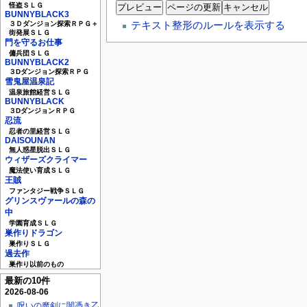
怪盗ＳＬＧ
BUNNYBLACK3
テキスト整形のルールを表示する
３Ｄダンジョン探索ＲＰＧ＋
街発展ＳＬＧ
門を守るお仕事
傭兵団ＳＬＧ
BUNNYBLACK2
３Dダンジョン探索ＲＰＧ
雪鬼屋温泉記
温泉旅館経営ＳＬＧ
BUNNYBLACK
３DダンジョンＲＰＧ
忍流
忍者の里経営ＳＬＧ
DAISOUNAN
無人惑星脱出ＳＬＧ
ウィザーズクライマー
魔法使い育成ＳＬＧ
王賊
ファンタジー戦争ＳＬＧ
グリンスヴァールの森の
中
学園育成ＳＬＧ
巣作りドラゴン
巣作りＳＬＧ
過去作
巣作り以前のもの
最新の10件
2026-08-06
呪いの魔剣に闇憑き乙