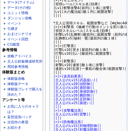
|>|>|モエルモン|

データ(アイテム)
|習得レベル|スキル名|効果|

データ(その他)
|Lv1|斬撃攻撃A|前列に１体に攻撃|

|Lv1|火の魔法縦|敵１列に範囲攻撃|

ユニット情報
||||

ダンジョン攻略
*主人公習得スキル、範囲攻撃など [#q3ec4d66]
イベント
|>|>|剣撃系 (修練で行動ポイントを割り振ります
引継ぎ
|習得スキルレベル|スキル名|効果|

おまけシナリオ
|剣撃Lv5|乱舞斬|敵前列に範囲攻撃（前列の複
|乱舞斬Lv5|秘剣・鶯|最前列の敵１体|

イベント回想
||||

CG鑑賞
|>|>|打撃系|

|打撃Lv10|突き|最前列の敵１体|

参考情報
|打撃Lv10|払い|敵前列に範囲攻撃|

攻略アドバイス
||||

|>|>|射撃系|

主人公鉄板構成研究所
|射撃Lv10|連射|敵１体に攻撃|

周回参考情報
|連射Lv10|乱射|一番前の敵全体(範囲攻撃)|

体験版まとめ
|>|>|道具効果系|
体験版攻略
|主人公のLv15|武器扱い||
|主人公のLv20|頭防御||
体験版データ
|主人公のLv20|盾防御||
体験版プレイで購入を
|主人公のLv20|身体防御||
決めた？
|主人公のLv20|腕防御||
|主人公のLv20|足防御||
アンケート等
|主人公のLv25|薬使い||
お気に入りのキャラ
||||
|>|>|攻撃魔法系|
は？
|主人公のLv30|雷撃||
妄想追加パッチ
||||
|>|>|防御魔法系|
次回作の希望
|主人公のLv15|対物理防御||
お絵かき
|主人公のLv15|対魔法防御||