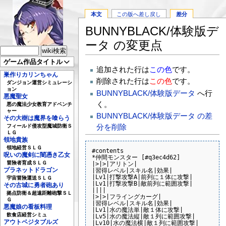
本文
この版へ差し戻し
差分
BUNNYBLACK/体験版デ
ータ の変更点
ゲーム作品タイトル
追加された行は
この色
です。
巣作りカリンちゃん
削除された行は
この色
です。
ダンジョン運営シミュレーシ
ョン
BUNNYBLACK/体験版データ
へ行
悪魔聖女
く。
悪の魔法少女教育アドベンチ
ャー
BUNNYBLACK/体験版データ の差
その大樹は魔界を喰らう
分を削除
フィールド侵攻型魔城防衛Ｓ
ＬＧ
領地貴族
領地経営ＳＬＧ
#contents

呪いの魔剣に闇憑き乙女
*仲間モンスター [#q3ec4d62]

冒険者育成ＳＬＧ
|>|>|アリトン|

プラネットドラゴン
|習得レベル|スキル名|効果|

|Lv1|打撃攻撃A|前列に１体に攻撃|

宇宙冒険運送ＳＬＧ
|Lv1|打撃攻撃B|敵前列に範囲攻撃|

その古城に勇者砲あり
||||

拠点防衛＆超遠距離砲撃ＳＬ
|>|>|フライングカーグ|

Ｇ
|習得レベル|スキル名|効果|

悪魔娘の看板料理
|Lv1|水の魔法単|敵１体に攻撃|

飲食店経営シミュ
|Lv5|水の魔法縦|敵１列に範囲攻撃|

アウトベジタブルズ
|Lv10|水の魔法横|敵１列に範囲攻撃|
