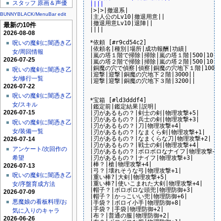
スタッフ 原画＆声優
||||
|>|>|撤退系|

BUNNYBLACK/MenuBar edit
|主人公のLv10|撤退用意||

|撤退用意Lv10|退陣||

最新の10件
||||

2026-08-08
*依頼 [#r9cd54c2]

呪いの魔剣に闇憑き乙
|依頼名|種別|場所|成功報酬|功績|

女/周回情報
|嵐の塔１階で掃除|掃除|嵐の塔１階|500|10|

2026-07-25
|嵐の塔２階で掃除|掃除|嵐の塔２階|500|10|

|銅魔の穴で偵察|偵察|銅魔の穴地下１階|1000||
呪いの魔剣に闇憑き乙
|迎撃|迎撃|銅魔の穴地下２階|3000||

女/修行一覧
|迎撃|迎撃|銅魔の穴地下３階|3200||

2026-07-22
呪いの魔剣に闇憑き乙
*宝箱 [#ld3dddf4]

女/スキル
|鑑定前|鑑定結果|説明|

2026-07-15
|刃があるもの？|剣士の剣|物理攻撃+5|

|刃があるもの？|兵士の剣|物理攻撃+3|

呪いの魔剣に闇憑き乙
|刃があるもの？|刀|物理攻撃+4|

女/装備一覧
|刃があるもの？|なまくら剣|物理攻撃+1|

|刃があるもの？|なまくらな刀|物理攻撃+2|

2026-07-14
|刃があるもの？|戦士の剣|物理攻撃+4|

アンケート/次回作の
|刃があるもの？|ボロボロなナイフ|物理攻撃+1|
希望
|刃があるもの？|ナイフ|物理攻撃+3|

|棒？|槍|物理攻撃+4|

2026-07-13
|弓？|壊れそうな弓|物理攻撃+1|

呪いの魔剣に闇憑き乙
|重い棒?|大剣|物理攻撃+5|

|重い棒?|使いこまれた大剣|物理攻撃+4|

女/序盤育成方法
|帽子？|ボロボロな頭兜|物理防御+3|

2026-07-09
|帽子？|かっこいい兜|物理防御+6|

悪魔娘の看板料理/お
|手袋？|ボロイ小手|物理防御+8|

|手袋？|手袋|物理防御+2|

気に入りのキャラ
|布？|普通の服|物理防御+2|

2026-06-26