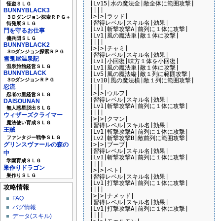
|Lv15|水の魔法全|敵全体に範囲攻撃|

怪盗ＳＬＧ
||||

BUNNYBLACK3
|>|>|ラッド|

３Ｄダンジョン探索ＲＰＧ＋
|習得レベル|スキル名|効果|

街発展ＳＬＧ
|Lv1|斬撃攻撃A|前列に１体に攻撃|

門を守るお仕事
|Lv1|風の魔法単|敵１体に攻撃|

傭兵団ＳＬＧ
||||

BUNNYBLACK2
|>|>|チャミ|

３Dダンジョン探索ＲＰＧ
|習得レベル|スキル名|効果|

雪鬼屋温泉記
|Lv1|小回復|味方１体を小回復|

温泉旅館経営ＳＬＧ
|Lv1|風の魔法単|敵１体に攻撃|

BUNNYBLACK
|Lv5|風の魔法縦|敵１列に範囲攻撃|

|Lv10|風の魔法横|敵１列に範囲攻撃|

３DダンジョンＲＰＧ
||||

忍流
|>|>|ウルフ|

忍者の里経営ＳＬＧ
|習得レベル|スキル名|効果|

DAISOUNAN
|Lv1|斬撃攻撃A|前列に１体に攻撃|

無人惑星脱出ＳＬＧ
||||

ウィザーズクライマー
|>|>|クマン|

魔法使い育成ＳＬＧ
|習得レベル|スキル名|効果|

王賊
|Lv1|斬撃攻撃A|前列に１体に攻撃|

|Lv2|斬撃攻撃B|敵前列に範囲攻撃|

ファンタジー戦争ＳＬＧ
|>|>|ブーブ|

グリンスヴァールの森の
|習得レベル|スキル名|効果|

中
|Lv1|斬撃攻撃A|前列に１体に攻撃|

学園育成ＳＬＧ
||||

巣作りドラゴン
|>|>|ベト|

巣作りＳＬＧ
|習得レベル|スキル名|効果|

|Lv1|打撃攻撃A|前列に１体に攻撃|

攻略情報
||||

|>|>|ナメッド|

FAQ
|習得レベル|スキル名|効果|

バグ情報
|Lv1|打撃攻撃A|前列に１体に攻撃|

||||

データ(スキル)