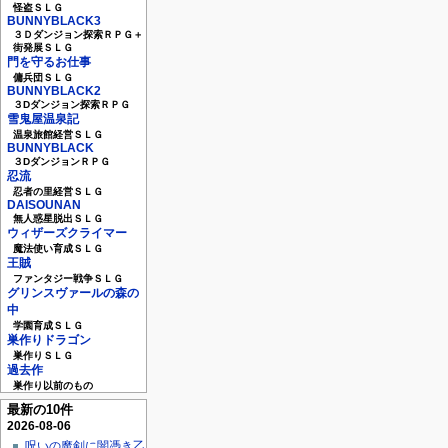
怪盗ＳＬＧ
BUNNYBLACK3
３Ｄダンジョン探索ＲＰＧ＋
街発展ＳＬＧ
門を守るお仕事
傭兵団ＳＬＧ
BUNNYBLACK2
３Dダンジョン探索ＲＰＧ
雪鬼屋温泉記
温泉旅館経営ＳＬＧ
BUNNYBLACK
３DダンジョンＲＰＧ
忍流
忍者の里経営ＳＬＧ
DAISOUNAN
無人惑星脱出ＳＬＧ
ウィザーズクライマー
魔法使い育成ＳＬＧ
王賊
ファンタジー戦争ＳＬＧ
グリンスヴァールの森の
中
学園育成ＳＬＧ
巣作りドラゴン
巣作りＳＬＧ
過去作
巣作り以前のもの
最新の10件
2026-08-06
呪いの魔剣に闇憑き乙