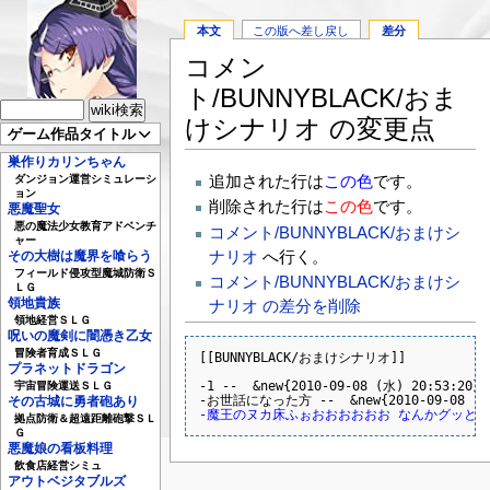
本文
この版へ差し戻し
差分
コメン
ト/BUNNYBLACK/おま
けシナリオ の変更点
ゲーム作品タイトル
巣作りカリンちゃん
追加された行は
この色
です。
ダンジョン運営シミュレーシ
ョン
削除された行は
この色
です。
悪魔聖女
悪の魔法少女教育アドベンチ
コメント/BUNNYBLACK/おまけシ
ャー
ナリオ
へ行く。
その大樹は魔界を喰らう
フィールド侵攻型魔城防衛Ｓ
コメント/BUNNYBLACK/おまけシ
ＬＧ
領地貴族
ナリオ の差分を削除
領地経営ＳＬＧ
呪いの魔剣に闇憑き乙女
冒険者育成ＳＬＧ
[[BUNNYBLACK/おまけシナリオ]]

プラネットドラゴン
-1 --  &new{2010-09-08 (水) 20:53:20};

宇宙冒険運送ＳＬＧ
その古城に勇者砲あり
拠点防衛＆超遠距離砲撃ＳＬ
Ｇ
悪魔娘の看板料理
飲食店経営シミュ
アウトベジタブルズ