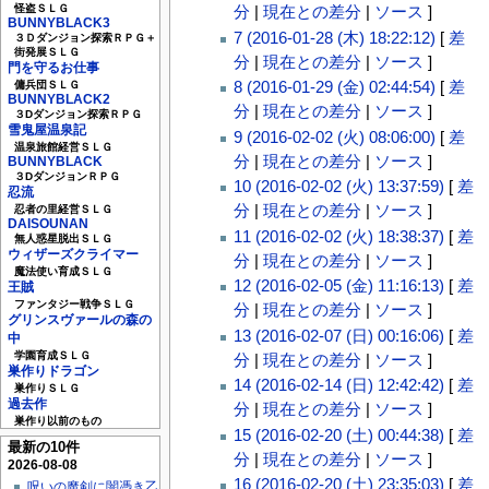
怪盗ＳＬＧ
分
|
現在との差分
|
ソース
]
BUNNYBLACK3
7 (2016-01-28 (木) 18:22:12)
[
差
３Ｄダンジョン探索ＲＰＧ＋
街発展ＳＬＧ
分
|
現在との差分
|
ソース
]
門を守るお仕事
8 (2016-01-29 (金) 02:44:54)
[
差
傭兵団ＳＬＧ
BUNNYBLACK2
分
|
現在との差分
|
ソース
]
３Dダンジョン探索ＲＰＧ
雪鬼屋温泉記
9 (2016-02-02 (火) 08:06:00)
[
差
温泉旅館経営ＳＬＧ
分
|
現在との差分
|
ソース
]
BUNNYBLACK
３DダンジョンＲＰＧ
10 (2016-02-02 (火) 13:37:59)
[
差
忍流
分
|
現在との差分
|
ソース
]
忍者の里経営ＳＬＧ
DAISOUNAN
11 (2016-02-02 (火) 18:38:37)
[
差
無人惑星脱出ＳＬＧ
ウィザーズクライマー
分
|
現在との差分
|
ソース
]
魔法使い育成ＳＬＧ
12 (2016-02-05 (金) 11:16:13)
[
差
王賊
ファンタジー戦争ＳＬＧ
分
|
現在との差分
|
ソース
]
グリンスヴァールの森の
13 (2016-02-07 (日) 00:16:06)
[
差
中
学園育成ＳＬＧ
分
|
現在との差分
|
ソース
]
巣作りドラゴン
14 (2016-02-14 (日) 12:42:42)
[
差
巣作りＳＬＧ
過去作
分
|
現在との差分
|
ソース
]
巣作り以前のもの
15 (2016-02-20 (土) 00:44:38)
[
差
最新の10件
分
|
現在との差分
|
ソース
]
2026-08-08
16 (2016-02-20 (土) 23:35:03)
[
差
呪いの魔剣に闇憑き乙