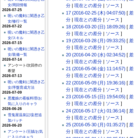
女/周回情報
分
|
現在との差分
|
ソース
]
2026-07-25
17 (2016-02-25 (木) 04:07:50)
[
差
呪いの魔剣に闇憑き乙
分
|
現在との差分
|
ソース
]
女/修行一覧
18 (2016-03-20 (日) 18:09:26)
[
差
2026-07-22
呪いの魔剣に闇憑き乙
分
|
現在との差分
|
ソース
]
女/スキル
19 (2016-03-28 (月) 09:33:25)
[
差
2026-07-15
分
|
現在との差分
|
ソース
]
呪いの魔剣に闇憑き乙
20 (2016-04-20 (水) 02:34:52)
[
差
女/装備一覧
2026-07-14
分
|
現在との差分
|
ソース
]
アンケート/次回作の
21 (2016-05-06 (金) 11:14:57)
[
差
希望
分
|
現在との差分
|
ソース
]
2026-07-13
呪いの魔剣に闇憑き乙
22 (2016-05-09 (月) 19:36:16)
[
差
女/序盤育成方法
分
|
現在との差分
|
ソース
]
2026-07-09
23 (2016-05-15 (日) 19:54:05)
[
差
悪魔娘の看板料理/お
分
|
現在との差分
|
ソース
]
気に入りのキャラ
2026-06-26
24 (2016-05-17 (火) 01:36:14)
[
差
雪鬼屋温泉記/妄想追
分
|
現在との差分
|
ソース
]
加パッチ
25 (2016-05-30 (月) 01:35:27)
[
差
2026-06-20
分
|
現在との差分
|
ソース
]
アンケート/王賊/お気
に入りのキャラ