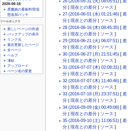
26 (2016-05-31 (火) 08:05:51)
[
差
2026-06-16
分
|
現在との差分
|
ソース
]
悪魔娘の看板料理/妄
27 (2016-06-01 (水) 01:21:46)
[
差
想追加パッチ
分
|
現在との差分
|
ソース
]
ツールボックス
28 (2016-06-16 (木) 08:45:35)
[
差
新しいページの作成
分
|
現在との差分
|
ソース
]
バックアップの表示
リンク元
29 (2016-06-21 (火) 06:07:51)
[
差
最近更新したページ
分
|
現在との差分
|
ソース
]
全ページ
30 (2016-06-27 (月) 21:51:45)
[
差
ヘルプ
分
|
現在との差分
|
ソース
]
凍結
アップロード
31 (2016-07-07 (木) 02:08:31)
[
差
ページ名の変更
分
|
現在との差分
|
ソース
]
32 (2016-07-07 (木) 11:40:46)
[
差
分
|
現在との差分
|
ソース
]
33 (2016-07-18 (月) 23:37:51)
[
差
分
|
現在との差分
|
ソース
]
34 (2016-09-09 (金) 00:49:08)
[
差
分
|
現在との差分
|
ソース
]
35 (2016-09-10 (土) 11:06:51)
[
差
分
|
現在との差分
|
ソース
]