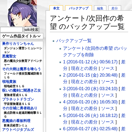
本文
バックアップ
編集
差分
アンケート/次回作の希
望 のバックアップ一覧
ゲーム作品タイトル
バックアップ一覧
巣作りカリンちゃん
アンケート/次回作の希望 のバッ
ダンジョン運営シミュレーシ
ョン
クアップを削除
悪魔聖女
1 (2016-01-12 (火) 00:56:17)
[
差
悪の魔法少女教育アドベンチ
ャー
分
|
現在との差分
|
ソース
]
その大樹は魔界を喰らう
フィールド侵攻型魔城防衛Ｓ
2 (2016-01-15 (金) 20:36:48)
[
差
ＬＧ
分
|
現在との差分
|
ソース
]
領地貴族
領地経営ＳＬＧ
3 (2016-01-20 (水) 03:24:10)
[
差
呪いの魔剣に闇憑き乙女
分
|
現在との差分
|
ソース
]
冒険者育成ＳＬＧ
プラネットドラゴン
4 (2016-01-20 (水) 16:05:30)
[
差
宇宙冒険運送ＳＬＧ
分
|
現在との差分
|
ソース
]
その古城に勇者砲あり
拠点防衛＆超遠距離砲撃ＳＬ
5 (2016-01-26 (火) 16:18:12)
[
差
Ｇ
悪魔娘の看板料理
分
|
現在との差分
|
ソース
]
飲食店経営シミュ
6 (2016-01-27 (水) 02:25:48)
[
差
アウトベジタブルズ