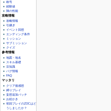
称号
経験値
陣の性能
攻略情報
攻略情報
引継ぎ
イベント回想
エンディング条件
ミッション
サブミッション
クイズ
参考情報
地図・地名
スキル基礎
豆知識
バグ情報
FAQ
マッタリ
クリア後感想
縛りプレイ
妄想追加パッチ
お絵かき
初回プレイのZOCはど
うしましたか？