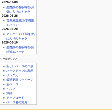
2026-07-09
悪魔娘の看板料理/お
気に入りのキャラ
2026-06-26
雪鬼屋温泉記/妄想追
加パッチ
2026-06-20
アンケート/王賊/お気
に入りのキャラ
2026-06-16
悪魔娘の看板料理/妄
想追加パッチ
ツールボックス
新しいページの作成
バックアップの表示
リンク元
最近更新したページ
全ページ
ヘルプ
凍結
アップロード
ページ名の変更