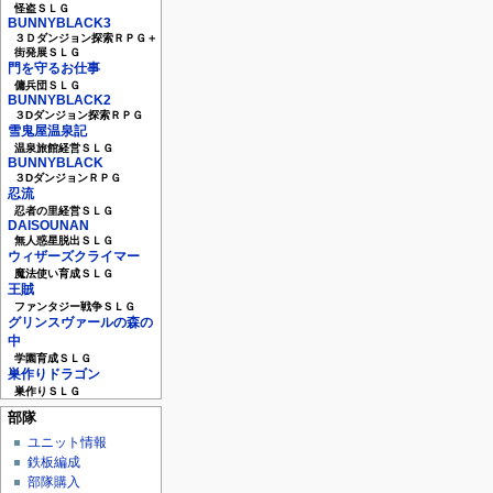
怪盗ＳＬＧ
BUNNYBLACK3
３Ｄダンジョン探索ＲＰＧ＋
街発展ＳＬＧ
門を守るお仕事
傭兵団ＳＬＧ
BUNNYBLACK2
３Dダンジョン探索ＲＰＧ
雪鬼屋温泉記
温泉旅館経営ＳＬＧ
BUNNYBLACK
３DダンジョンＲＰＧ
忍流
忍者の里経営ＳＬＧ
DAISOUNAN
無人惑星脱出ＳＬＧ
ウィザーズクライマー
魔法使い育成ＳＬＧ
王賊
ファンタジー戦争ＳＬＧ
グリンスヴァールの森の
中
学園育成ＳＬＧ
巣作りドラゴン
巣作りＳＬＧ
部隊
ユニット情報
鉄板編成
部隊購入