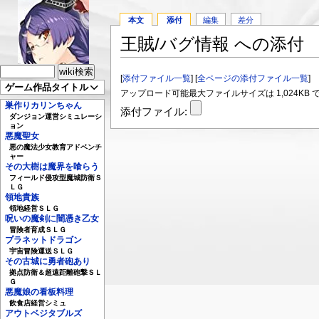
本文
添付
編集
差分
王賊/バグ情報 への添付
[
添付ファイル一覧
] [
全ページの添付ファイル一覧
]
ゲーム作品タイトル
アップロード可能最大ファイルサイズは 1,024KB 
巣作りカリンちゃん
添付ファイル:
ダンジョン運営シミュレーシ
ョン
悪魔聖女
悪の魔法少女教育アドベンチ
ャー
その大樹は魔界を喰らう
フィールド侵攻型魔城防衛Ｓ
ＬＧ
領地貴族
領地経営ＳＬＧ
呪いの魔剣に闇憑き乙女
冒険者育成ＳＬＧ
プラネットドラゴン
宇宙冒険運送ＳＬＧ
その古城に勇者砲あり
拠点防衛＆超遠距離砲撃ＳＬ
Ｇ
悪魔娘の看板料理
飲食店経営シミュ
アウトベジタブルズ