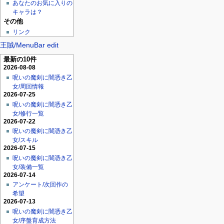
あなたのお気に入りの
キャラは？
その他
リンク
王賊/MenuBar edit
最新の10件
2026-08-08
呪いの魔剣に闇憑き乙
女/周回情報
2026-07-25
呪いの魔剣に闇憑き乙
女/修行一覧
2026-07-22
呪いの魔剣に闇憑き乙
女/スキル
2026-07-15
呪いの魔剣に闇憑き乙
女/装備一覧
2026-07-14
アンケート/次回作の
希望
2026-07-13
呪いの魔剣に闇憑き乙
女/序盤育成方法