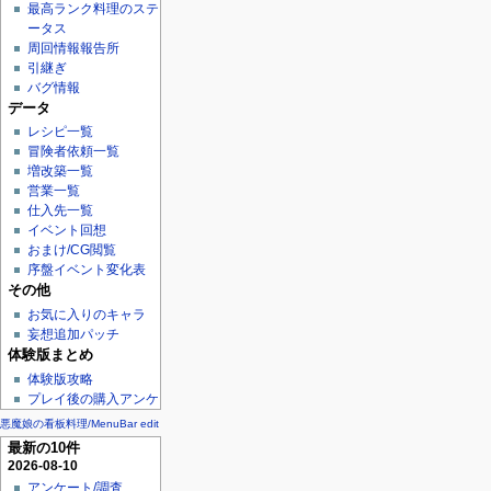
最高ランク料理のステ
ータス
周回情報報告所
引継ぎ
バグ情報
データ
レシピ一覧
冒険者依頼一覧
増改築一覧
営業一覧
仕入先一覧
イベント回想
おまけ/CG閲覧
序盤イベント変化表
その他
お気に入りのキャラ
妄想追加パッチ
体験版まとめ
体験版攻略
プレイ後の購入アンケ
悪魔娘の看板料理/MenuBar edit
最新の10件
2026-08-10
アンケート/調査