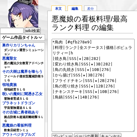
本文
編集
差分
悪魔娘の看板料理/最高
ランク料理 の編集
ゲーム作品タイトル
巣作りカリンちゃん
ダンジョン運営シミュレーシ
ョン
悪魔聖女
悪の魔法少女教育アドベンチ
ャー
その大樹は魔界を喰らう
フィールド侵攻型魔城防衛Ｓ
ＬＧ
領地貴族
領地経営ＳＬＧ
呪いの魔剣に闇憑き乙女
冒険者育成ＳＬＧ
プラネットドラゴン
宇宙冒険運送ＳＬＧ
その古城に勇者砲あり
拠点防衛＆超遠距離砲撃ＳＬ
Ｇ
悪魔娘の看板料理
飲食店経営シミュ
アウトベジタブルズ