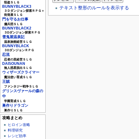
怪盗ＳＬＧ
BUNNYBLACK3
テキスト整形のルールを表示する
３Ｄダンジョン探索ＲＰＧ＋
街発展ＳＬＧ
門を守るお仕事
傭兵団ＳＬＧ
BUNNYBLACK2
３Dダンジョン探索ＲＰＧ
雪鬼屋温泉記
温泉旅館経営ＳＬＧ
BUNNYBLACK
３DダンジョンＲＰＧ
忍流
忍者の里経営ＳＬＧ
DAISOUNAN
無人惑星脱出ＳＬＧ
ウィザーズクライマー
魔法使い育成ＳＬＧ
王賊
ファンタジー戦争ＳＬＧ
グリンスヴァールの森の
中
学園育成ＳＬＧ
巣作りドラゴン
巣作りＳＬＧ
攻略まとめ
ヒロイン攻略
料理研究
レシピ効率