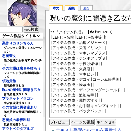
本文
編集
差分
呪いの魔剣に闇憑き乙女/
ゲーム作品タイトル
巣作りカリンちゃん
ダンジョン運営シミュレーシ
ョン
悪魔聖女
悪の魔法少女教育アドベンチ
ャー
その大樹は魔界を喰らう
フィールド侵攻型魔城防衛Ｓ
ＬＧ
領地貴族
領地経営ＳＬＧ
呪いの魔剣に闇憑き乙女
冒険者育成ＳＬＧ
プラネットドラゴン
宇宙冒険運送ＳＬＧ
その古城に勇者砲あり
拠点防衛＆超遠距離砲撃ＳＬ
Ｇ
悪魔娘の看板料理
飲食店経営シミュ
アウトベジタブルズ
テキスト整形のルールを表示する