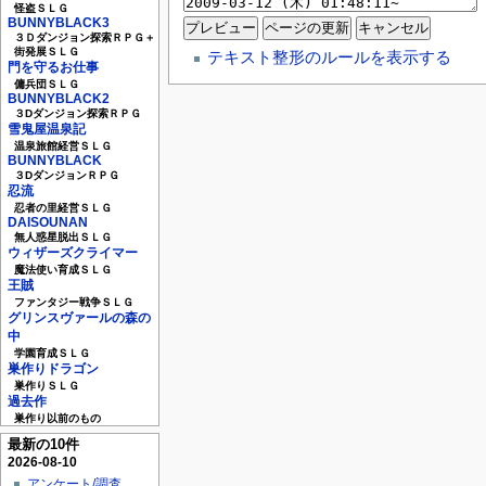
怪盗ＳＬＧ
BUNNYBLACK3
３Ｄダンジョン探索ＲＰＧ＋
街発展ＳＬＧ
テキスト整形のルールを表示する
門を守るお仕事
傭兵団ＳＬＧ
BUNNYBLACK2
３Dダンジョン探索ＲＰＧ
雪鬼屋温泉記
温泉旅館経営ＳＬＧ
BUNNYBLACK
３DダンジョンＲＰＧ
忍流
忍者の里経営ＳＬＧ
DAISOUNAN
無人惑星脱出ＳＬＧ
ウィザーズクライマー
魔法使い育成ＳＬＧ
王賊
ファンタジー戦争ＳＬＧ
グリンスヴァールの森の
中
学園育成ＳＬＧ
巣作りドラゴン
巣作りＳＬＧ
過去作
巣作り以前のもの
最新の10件
2026-08-10
アンケート/調査