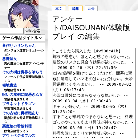
本文
編集
差分
アンケー
ト/DAISOUNAN/体験版
プレイ の編集
ゲーム作品タイトル
巣作りカリンちゃん
ダンジョン運営シミュレーシ
ョン
悪魔聖女
悪の魔法少女教育アドベンチ
ャー
その大樹は魔界を喰らう
フィールド侵攻型魔城防衛Ｓ
ＬＧ
領地貴族
領地経営ＳＬＧ
呪いの魔剣に闇憑き乙女
冒険者育成ＳＬＧ
プラネットドラゴン
宇宙冒険運送ＳＬＧ
その古城に勇者砲あり
拠点防衛＆超遠距離砲撃ＳＬ
Ｇ
悪魔娘の看板料理
飲食店経営シミュ
アウトベジタブルズ