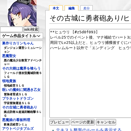
本文
編集
差分
その古城に勇者砲あり/ヒ
ゲーム作品タイトル
巣作りカリンちゃん
ダンジョン運営シミュレーシ
ョン
悪魔聖女
悪の魔法少女教育アドベンチ
ャー
その大樹は魔界を喰らう
フィールド侵攻型魔城防衛Ｓ
ＬＧ
領地貴族
領地経営ＳＬＧ
呪いの魔剣に闇憑き乙女
冒険者育成ＳＬＧ
プラネットドラゴン
宇宙冒険運送ＳＬＧ
その古城に勇者砲あり
拠点防衛＆超遠距離砲撃ＳＬ
Ｇ
悪魔娘の看板料理
飲食店経営シミュ
アウトベジタブルズ
テキスト整形のルールを表示する