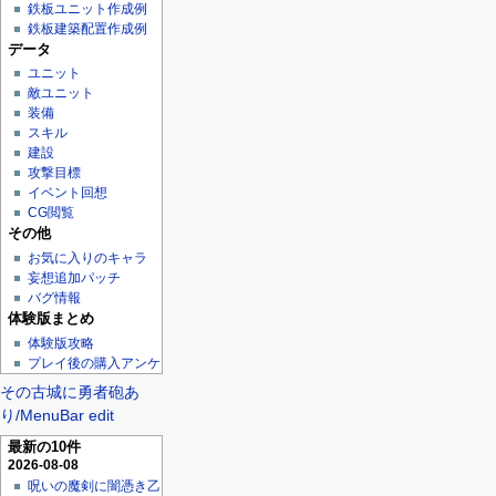
鉄板ユニット作成例
鉄板建築配置作成例
データ
ユニット
敵ユニット
装備
スキル
建設
攻撃目標
イベント回想
CG閲覧
その他
お気に入りのキャラ
妄想追加パッチ
バグ情報
体験版まとめ
体験版攻略
プレイ後の購入アンケ
その古城に勇者砲あ
り/MenuBar edit
最新の10件
2026-08-08
呪いの魔剣に闇憑き乙