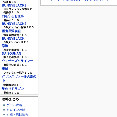
怪盗ＳＬＧ
BUNNYBLACK3
３Ｄダンジョン探索ＲＰＧ＋
街発展ＳＬＧ
門を守るお仕事
傭兵団ＳＬＧ
BUNNYBLACK2
３Dダンジョン探索ＲＰＧ
雪鬼屋温泉記
温泉旅館経営ＳＬＧ
BUNNYBLACK
３DダンジョンＲＰＧ
忍流
忍者の里経営ＳＬＧ
DAISOUNAN
無人惑星脱出ＳＬＧ
ウィザーズクライマー
魔法使い育成ＳＬＧ
王賊
ファンタジー戦争ＳＬＧ
グリンスヴァールの森の
中
学園育成ＳＬＧ
巣作りドラゴン
巣作りＳＬＧ
攻略まとめ
ゲーム攻略
ヒロイン攻略
引継・周回情報