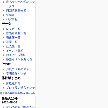
最高ランク料理のステ
ータス
周回情報報告所
引継ぎ
バグ情報
データ
レシピ一覧
冒険者依頼一覧
増改築一覧
営業一覧
仕入先一覧
イベント回想
おまけ/CG閲覧
序盤イベント変化表
その他
お気に入りのキャラ
妄想追加パッチ
体験版まとめ
体験版攻略
プレイ後の購入アンケ
悪魔娘の看板料理/MenuBar edit
最新の10件
2026-08-06
呪いの魔剣に闇憑き乙