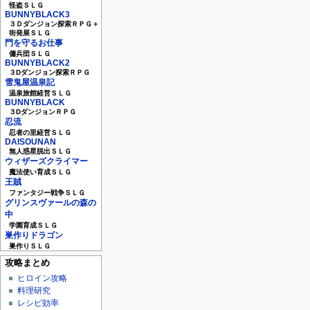
怪盗ＳＬＧ
BUNNYBLACK3
３Ｄダンジョン探索ＲＰＧ＋
街発展ＳＬＧ
門を守るお仕事
傭兵団ＳＬＧ
BUNNYBLACK2
３Dダンジョン探索ＲＰＧ
雪鬼屋温泉記
温泉旅館経営ＳＬＧ
BUNNYBLACK
３DダンジョンＲＰＧ
忍流
忍者の里経営ＳＬＧ
DAISOUNAN
無人惑星脱出ＳＬＧ
ウィザーズクライマー
魔法使い育成ＳＬＧ
王賊
ファンタジー戦争ＳＬＧ
グリンスヴァールの森の
中
学園育成ＳＬＧ
巣作りドラゴン
巣作りＳＬＧ
攻略まとめ
ヒロイン攻略
料理研究
レシピ効率