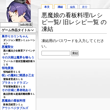
本文
凍結
編集
差分
悪魔娘の看板料理/レシ
ピ一覧/ 旧レシピ一覧 の
凍結
ゲーム作品タイトル
巣作りカリンちゃん
凍結用のパスワードを入力してくださ
ダンジョン運営シミュレーシ
ョン
い。
悪魔聖女
悪の魔法少女教育アドベンチ
ャー
その大樹は魔界を喰らう
フィールド侵攻型魔城防衛Ｓ
ＬＧ
領地貴族
領地経営ＳＬＧ
呪いの魔剣に闇憑き乙女
冒険者育成ＳＬＧ
プラネットドラゴン
宇宙冒険運送ＳＬＧ
その古城に勇者砲あり
拠点防衛＆超遠距離砲撃ＳＬ
Ｇ
悪魔娘の看板料理
飲食店経営シミュ
アウトベジタブルズ